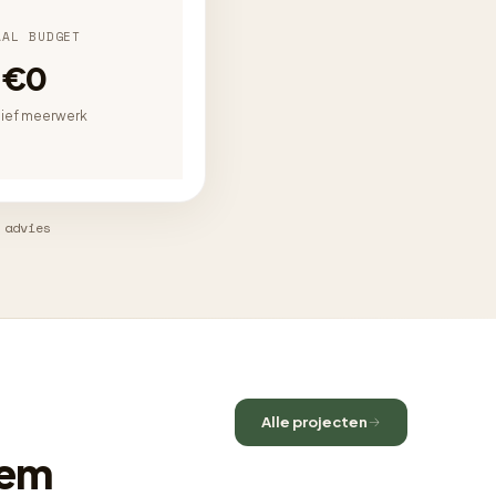
AAL BUDGET
€0
sief meerwerk
 advies
Alle projecten
sem