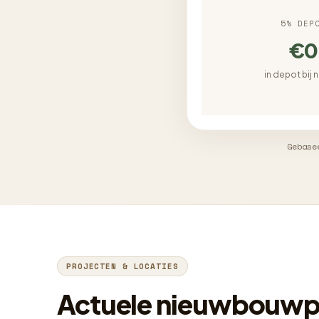
5% DEP
€0
in depot bij 
Gebase
PROJECTEN & LOCATIES
Actuele nieuwbouwpr