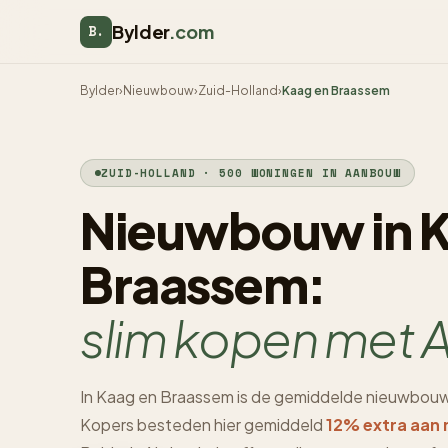
Bylder
.com
B.
Bylder
›
Nieuwbouw
›
Zuid-Holland
›
Kaag en Braassem
ZUID-HOLLAND · 500 WONINGEN IN AANBOUW
Nieuwbouw in K
Braassem:
slim kopen met A
In Kaag en Braassem is de gemiddelde nieuwbouw
Kopers besteden hier gemiddeld
12% extra aan