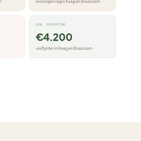
m
woningen regio Kaag en Braassem
GEM. BESPARING
€4.200
via Bylder in Kaag en Braassem