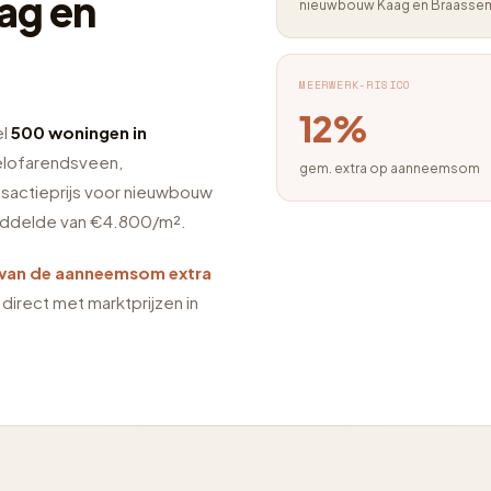
ag en
nieuwbouw Kaag en Braasse
MEERWERK-RISICO
12%
el
500 woningen in
oelofarendsveen,
gem. extra op aanneemsom
sactieprijs voor nieuwbouw
middelde van €4.800/m².
van de aanneemsom extra
e direct met marktprijzen in