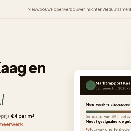
Nieuwbouw kopen
Verbouwen
Inrichten
Verduurzamen
aag en
Marktrapport Kaa
Bijgewerkt 2026-0
I
Meerwerk-risicoscore
prijs
€4 per m²
.
Op basis van SWK oplev
Meest gesignaleerde geb
 meerwerk
.
Stucwerk oneffenhede