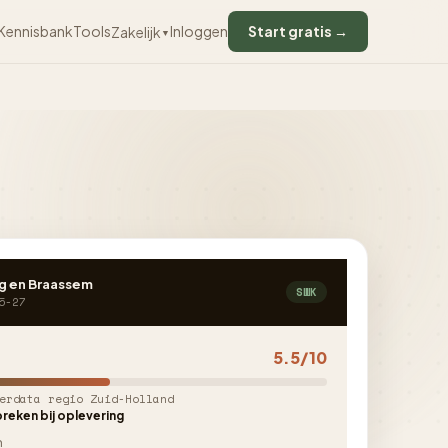
Kennisbank
Tools
Inloggen
Start gratis →
Zakelijk
▼
g en Braassem
SWK
5-27
5.5/10
erdata regio Zuid-Holland
reken bij oplevering
n