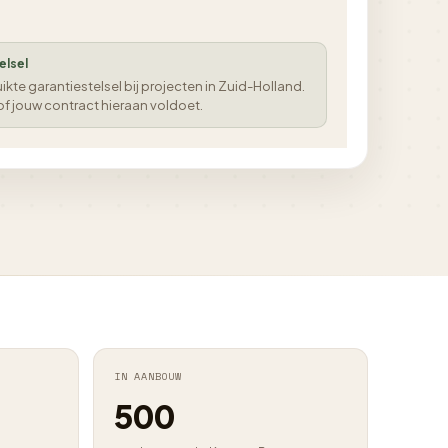
elsel
kte garantiestelsel bij projecten in Zuid-Holland.
 of jouw contract hieraan voldoet.
IN AANBOUW
500