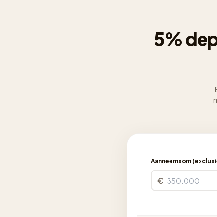
5% dep
m
Aanneemsom (exclusie
€