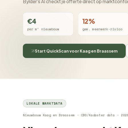
Bylder's AI checkt je offerte direct op marktconfo
€4
12%
per m² nieuwbouw
gem. meerwerk-risico
Start QuickScan voor Kaag en Braassem
LOKALE MARKTDATA
Nieuwbouw Kaag en Braassem · CBS/Kadaster data · 202