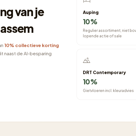
ng van je
Auping
10%
aassem
Regulier assortiment, niet b
lopende actie of sale
an
10% collectieve korting
it naast de AI-besparing
DRT Contemporary
10%
Gietvloeren incl. kleuradvies