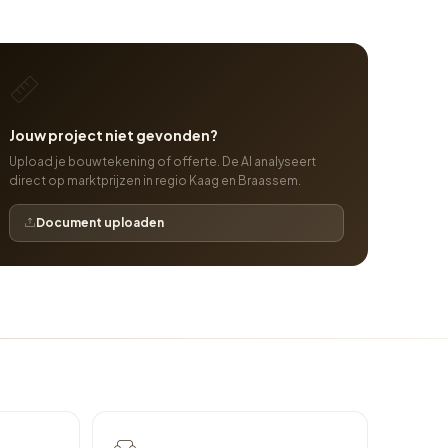
Jouw project niet gevonden?
Upload je bouwtekening of offerte. De AI analyseert
direct op marktprijzen in regio Kaag en Braassem.
Document uploaden