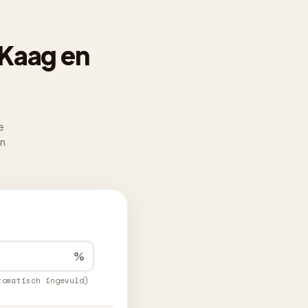
Kaag en
e
en
%
tomatisch ingevuld)