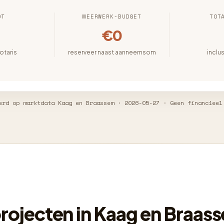
OT
MEERWERK-BUDGET
TOT
€0
notaris
reserveer naast aanneemsom
inclu
erd op marktdata Kaag en Braassem · 2026-05-27 · Geen financieel
ojecten in Kaag en Braas