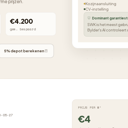
rme prijzen.
Kozijnaansluiting
CV-instelling
Dominant garantiest
€4.200
SWK is het meest gebrui
gem. bespaard
Bylder's AI controleert
5% depot berekenen
PRIJS PER M²
6-05-27
€4