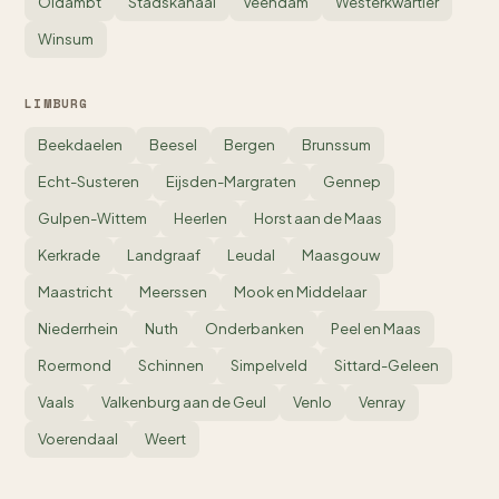
Oldambt
Stadskanaal
Veendam
Westerkwartier
Winsum
LIMBURG
Beekdaelen
Beesel
Bergen
Brunssum
Echt-Susteren
Eijsden-Margraten
Gennep
Gulpen-Wittem
Heerlen
Horst aan de Maas
Kerkrade
Landgraaf
Leudal
Maasgouw
Maastricht
Meerssen
Mook en Middelaar
Niederrhein
Nuth
Onderbanken
Peel en Maas
Roermond
Schinnen
Simpelveld
Sittard-Geleen
Vaals
Valkenburg aan de Geul
Venlo
Venray
Voerendaal
Weert