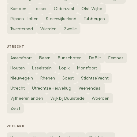
Kampen
Losser
Oldenzaal
Olst-Wijhe
Rijssen-Holten
Steenwijkerland
Tubbergen
Twenterand
Wierden
Zwolle
UTRECHT
Amersfoort
Baarn
Bunschoten
De Bilt
Eemnes
Houten
IJsselstein
Lopik
Montfoort
Nieuwegein
Rhenen
Soest
Stichtse Vecht
Utrecht
Utrechtse Heuvelrug
Veenendaal
Vijfheerenlanden
Wijk bij Duurstede
Woerden
Zeist
ZEELAND