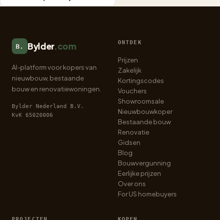
ONTDEK
Bylder
.com
B.
Prijzen
AI-platform voor kopers van
Zakelijk
nieuwbouw, bestaande
Kortingscodes
bouw en renovatiewoningen.
Vouchers
Showroomsale
Bylder Nederland B.V.
Nieuwbouwkoper
KvK 65020006
Bestaande bouw
Renovatie
Gidsen
Blog
Bouwvergunning
Eerlijke prijzen
Over ons
For US homebuyers
PROJECTEN
KOPEN