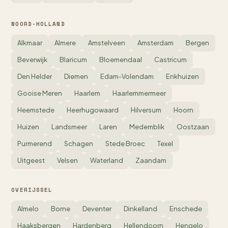
NOORD-HOLLAND
Alkmaar
Almere
Amstelveen
Amsterdam
Bergen
Beverwijk
Blaricum
Bloemendaal
Castricum
Den Helder
Diemen
Edam-Volendam
Enkhuizen
Gooise Meren
Haarlem
Haarlemmermeer
Heemstede
Heerhugowaard
Hilversum
Hoorn
Huizen
Landsmeer
Laren
Medemblik
Oostzaan
Purmerend
Schagen
Stede Broec
Texel
Uitgeest
Velsen
Waterland
Zaandam
OVERIJSSEL
Almelo
Borne
Deventer
Dinkelland
Enschede
Haaksbergen
Hardenberg
Hellendoorn
Hengelo