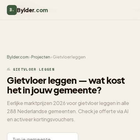
Bylder
.com
Bylder
.com
B.
Nieuwbouw kopen
Verbouwen
Inrichten
V
B.
Bylder.com
›
Projecten
› Gietvloer leggen
GIETVLOER LEGGEN
Gietvloer leggen — wat kost
het in jouw gemeente?
Eerlijke marktprijzen 2026 voor gietvloer leggen in alle
288 Nederlandse gemeenten. Check je offerte via AI
en activeer kortingsvouchers.