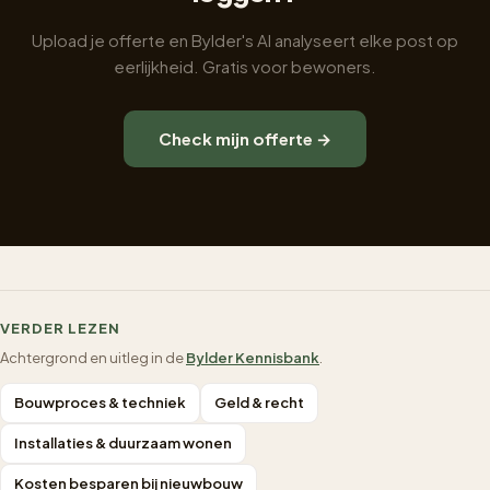
Upload je offerte en Bylder's AI analyseert elke post op
eerlijkheid. Gratis voor bewoners.
Check mijn offerte →
VERDER LEZEN
Achtergrond en uitleg in de
Bylder Kennisbank
.
Bouwproces & techniek
Geld & recht
Installaties & duurzaam wonen
Kosten besparen bij nieuwbouw