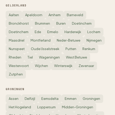
GELDERLAND
Aalten
Apeldoorn
Arnhem
Barneveld
Bronckhorst
Brummen
Buren
Doetinchem
Doetinchem
Ede
Ermelo
Harderwijk
Lochem
Maasdriel
Montferland
Neder-Betuwe
Nijmegen
Nunspeet
Oude IJsselstreek
Putten
Renkum
Rheden
Tiel
Wageningen
West Betuwe
Westervoort
Wijchen
Winterswijk
Zevenaar
Zutphen
GRONINGEN
Assen
Delfzijl
Eemsdelta
Emmen
Groningen
Het Hogeland
Loppersum
Midden-Groningen