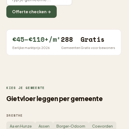
Offerte checken →
€45–€110+/m²
288
Gratis
Eerlijke marktprijs 2026
Gemeenten
Gratis voor bewoners
KIES JE GEMEENTE
Gietvloer leggen per gemeente
DRENTHE
Aa en Hunze
Assen
Borger-Odoorn
Coevorden