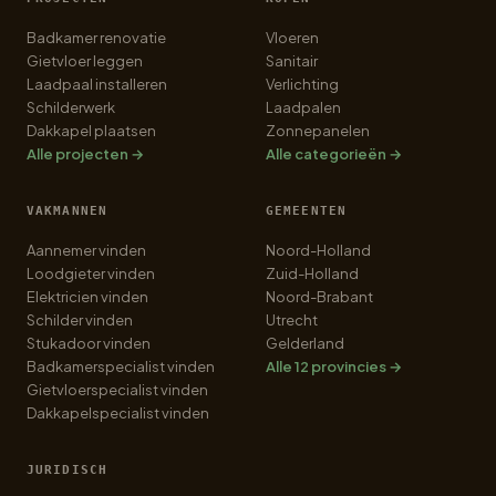
Badkamer renovatie
Vloeren
Gietvloer leggen
Sanitair
Laadpaal installeren
Verlichting
Schilderwerk
Laadpalen
Dakkapel plaatsen
Zonnepanelen
Alle projecten →
Alle categorieën →
VAKMANNEN
GEMEENTEN
Aannemer vinden
Noord-Holland
Loodgieter vinden
Zuid-Holland
Elektricien vinden
Noord-Brabant
Schilder vinden
Utrecht
Stukadoor vinden
Gelderland
Badkamerspecialist vinden
Alle 12 provincies →
Gietvloerspecialist vinden
Dakkapelspecialist vinden
JURIDISCH