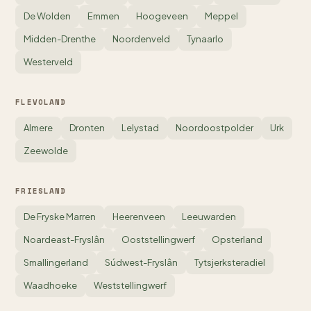
De Wolden
Emmen
Hoogeveen
Meppel
Midden-Drenthe
Noordenveld
Tynaarlo
Westerveld
FLEVOLAND
Almere
Dronten
Lelystad
Noordoostpolder
Urk
Zeewolde
FRIESLAND
De Fryske Marren
Heerenveen
Leeuwarden
Noardeast-Fryslân
Ooststellingwerf
Opsterland
Smallingerland
Súdwest-Fryslân
Tytsjerksteradiel
Waadhoeke
Weststellingwerf