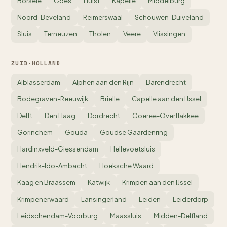
Borsele
Goes
Hulst
Kapelle
Middelburg
Noord-Beveland
Reimerswaal
Schouwen-Duiveland
Sluis
Terneuzen
Tholen
Veere
Vlissingen
ZUID-HOLLAND
Alblasserdam
Alphen aan den Rijn
Barendrecht
Bodegraven-Reeuwijk
Brielle
Capelle aan den IJssel
Delft
Den Haag
Dordrecht
Goeree-Overflakkee
Gorinchem
Gouda
Goudse Gaardenring
Hardinxveld-Giessendam
Hellevoetsluis
Hendrik-Ido-Ambacht
Hoeksche Waard
Kaag en Braassem
Katwijk
Krimpen aan den IJssel
Krimpenerwaard
Lansingerland
Leiden
Leiderdorp
Leidschendam-Voorburg
Maassluis
Midden-Delfland