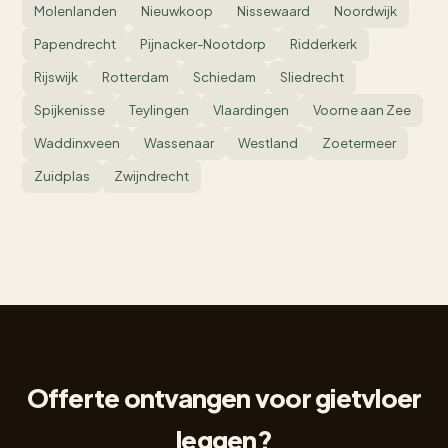
Molenlanden
Nieuwkoop
Nissewaard
Noordwijk
Papendrecht
Pijnacker-Nootdorp
Ridderkerk
Rijswijk
Rotterdam
Schiedam
Sliedrecht
Spijkenisse
Teylingen
Vlaardingen
Voorne aan Zee
Waddinxveen
Wassenaar
Westland
Zoetermeer
Zuidplas
Zwijndrecht
Offerte ontvangen voor gietvloer
leggen?