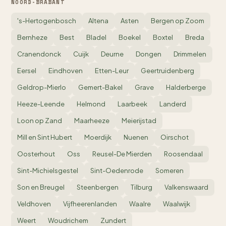
NOORD-BRABANT
's-Hertogenbosch
Altena
Asten
Bergen op Zoom
Bernheze
Best
Bladel
Boekel
Boxtel
Breda
Cranendonck
Cuijk
Deurne
Dongen
Drimmelen
Eersel
Eindhoven
Etten-Leur
Geertruidenberg
Geldrop-Mierlo
Gemert-Bakel
Grave
Halderberge
Heeze-Leende
Helmond
Laarbeek
Landerd
Loon op Zand
Maarheeze
Meierijstad
Mill en Sint Hubert
Moerdijk
Nuenen
Oirschot
Oosterhout
Oss
Reusel-De Mierden
Roosendaal
Sint-Michielsgestel
Sint-Oedenrode
Someren
Son en Breugel
Steenbergen
Tilburg
Valkenswaard
Veldhoven
Vijfheerenlanden
Waalre
Waalwijk
Weert
Woudrichem
Zundert