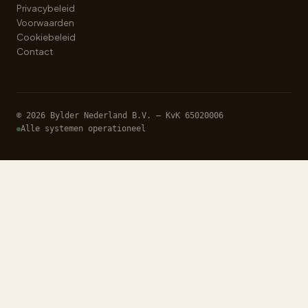
Privacybeleid
Voorwaarden
Cookiebeleid
Contact
© 2026 Bylder Nederland B.V. — KvK 65020006
Alle systemen operationeel