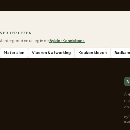
VERDER LEZEN
Achtergrond en uitleg in de
Bylder Kennisbank
.
Materialen
Vloeren & afwerking
Keuken kiezen
Badkame
B
AI-
ni
en
By
Kv