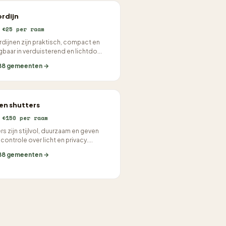
rdijn
 €25 per raam
dijnen zijn praktisch, compact en
jgbaar in verduisterend en lichtdo...
288 gemeenten →
en shutters
 €150 per raam
rs zijn stijlvol, duurzaam en geven
controle over licht en privacy....
288 gemeenten →