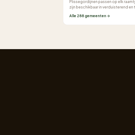
Plissegordijnen passen op elk raamt
zijn beschikbaar in verduisterend en t.
Alle 288 gemeenten →