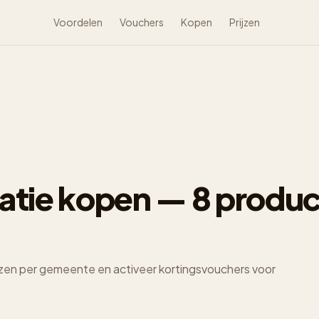
w kopen
Verbouwen
Voordelen
Inrichten
Vouchers
Verduurzamen
Kopen
Kennisbank
Prijzen
Tools
Zakelijk
tie kopen — 8 produc
ijzen per gemeente en activeer kortingsvouchers voor