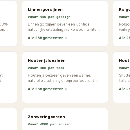
Linnen gordijnen
Rolgo
Vanaf €40 per gordijn
Vanaf
 100%
Linnen gordijnen geven een luchtige,
Rolgor
bio...
natuurlijke uitstraling in elke woonruimte....
verkri
Alle 288 gemeenten →
Alle 
Houten jaloezieën
Hout
Vanaf €50 per raam
Vanaf
et
Houten jaloezieën geven een warme,
Shutte
e
naturelle uitstraling en zijn perfect licht-r...
totale 
Alle 288 gemeenten →
Alle 
Zonwering screen
Vanaf €200 per screen