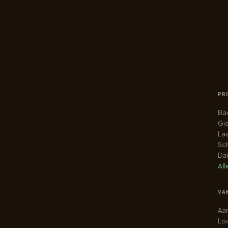
PR
Ba
Gie
Laa
Sch
Da
All
VA
Aa
Loo