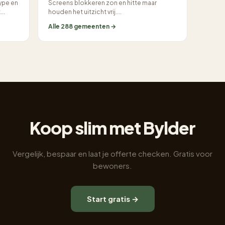
ype en
Screens blokkeren zon en hitte maar
..
houden het uitzicht vrij....
Alle 288 gemeenten →
Koop slim met Bylder
Vergelijk, bespaar en laat je offerte checken. Gratis voor
bewoners.
Start gratis →