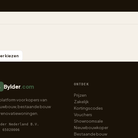
r kiezen
ONTDEK
Bylder
.com
.
Prijzen
platform voor kopers van
Zakelijk
euwbouw, bestaande bouw
Kortingscodes
 renovatiewoningen.
Vouchers
Showroomsale
lder Nederland B.V.
Nieuwbouwkoper
K 65020006
Bestaande bouw