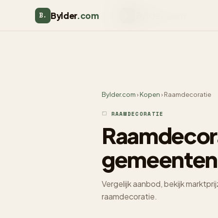
Bylder
.com
Bylder
.com
B.
Nieuwbou
B.
Bylder.com
›
Kopen
› Raamdecoratie
RAAMDECORATIE
Raamdecora
gemeenten
Vergelijk aanbod, bekijk marktpr
raamdecoratie.