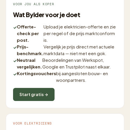
VOOR JOU ALS KOPER
Wat Bylder voor je doet
Offerte-
Upload je elektricien-offerte en zie
check per
per regel of de prijs marktconform
post.
is.
Prijs-
Vergelijk je prijs direct met actuele
benchmark.
marktdata — niet met een gok.
Neutraal
Beoordelingen van Werkspot,
vergelijken.
Google en Trustpilot naast elkaar.
Kortingsvouchers
bij aangesloten bouw- en
woonpartners.
Start gratis →
VOOR ELEKTRICIENS