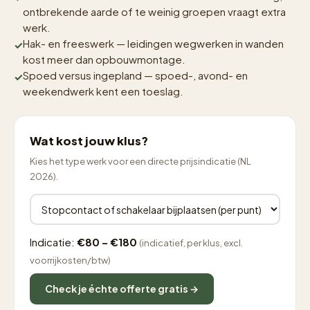
ontbrekende aarde of te weinig groepen vraagt extra
werk.
Hak- en freeswerk — leidingen wegwerken in wanden
kost meer dan opbouwmontage.
Spoed versus ingepland — spoed-, avond- en
weekendwerk kent een toeslag.
Wat kost jouw klus?
Kies het type werk voor een directe prijsindicatie (NL
2026).
Indicatie:
€80 – €180
(indicatief, per klus, excl.
voorrijkosten/btw)
Check je échte offerte gratis →