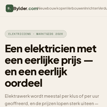
Bylder
.com
Nieuwbouw kopen
Verbouwen
Inrichten
Verd
B.
ELEKTRICIENS · MARKTGIDS 2026
Een elektricien met
een eerlijke prijs —
en een eerlijk
oordeel
Elektrawerk wordt meestal per klus of per uur
geoffreerd, en de prijzen lopen sterk uiteen —