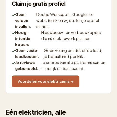
Claim je gratis profiel
Geen
Deel je Werkspot-, Google- of
velden
websitelink en wij stellen je profiel
invullen.
samen.
Hoog-
Nieuwbouw- en verbouwkopers
intentie
die nú elektrawerk plannen.
kopers.
Geen vaste
Geen veiling om dezelfde lead;
leadkosten.
je betaalt niet per klik.
Je reviews
Je scores van alle platforms samen
gebundeld.
— eerlijk en transparant.
Voordelen voor elektriciens →
Eén elektricien, alle