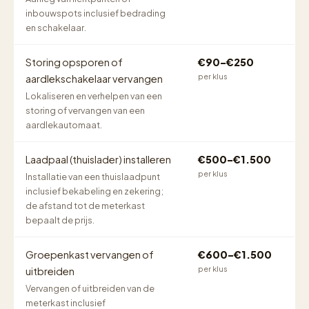
inbouwspots inclusief bedrading
en schakelaar.
Storing opsporen of
€90–€250
per klus
aardlekschakelaar vervangen
Lokaliseren en verhelpen van een
storing of vervangen van een
aardlekautomaat.
Laadpaal (thuislader) installeren
€500–€1.500
per klus
Installatie van een thuislaadpunt
inclusief bekabeling en zekering;
de afstand tot de meterkast
bepaalt de prijs.
Groepenkast vervangen of
€600–€1.500
per klus
uitbreiden
Vervangen of uitbreiden van de
meterkast inclusief