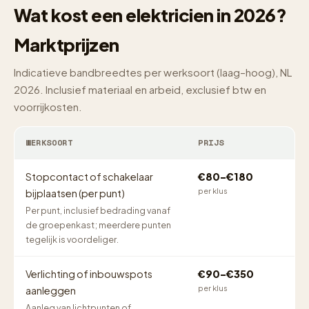
Wat kost een elektricien in 2026?
Marktprijzen
Indicatieve bandbreedtes per werksoort (laag–hoog), NL
2026. Inclusief materiaal en arbeid, exclusief btw en
voorrijkosten.
WERKSOORT
PRIJS
Stopcontact of schakelaar
€80–€180
per klus
bijplaatsen (per punt)
Per punt, inclusief bedrading vanaf
de groepenkast; meerdere punten
tegelijk is voordeliger.
Verlichting of inbouwspots
€90–€350
per klus
aanleggen
Aanleg van lichtpunten of