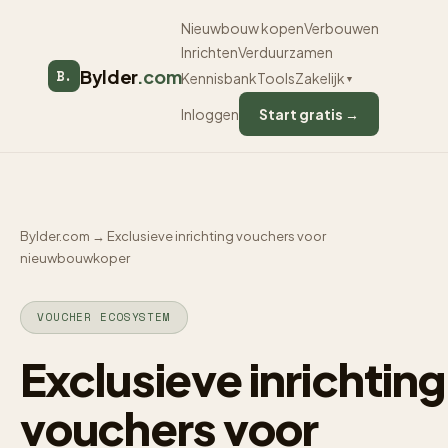
Nieuwbouw kopen
Verbouwen
Inrichten
Verduurzamen
Bylder
.com
B.
Kennisbank
Tools
Zakelijk
▼
Inloggen
Start gratis →
Bylder.com
→
Exclusieve inrichting vouchers voor
nieuwbouwkoper
VOUCHER ECOSYSTEM
Exclusieve inrichting
vouchers voor