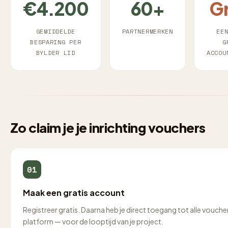
€4.200
60+
Gr
GEMIDDELDE
PARTNERMERKEN
EE
BESPARING PER
G
BYLDER LID
ACCOU
Zo claim je je inrichting vouchers
01
Maak een gratis account
Registreer gratis. Daarna heb je direct toegang tot alle voucher
platform — voor de looptijd van je project.