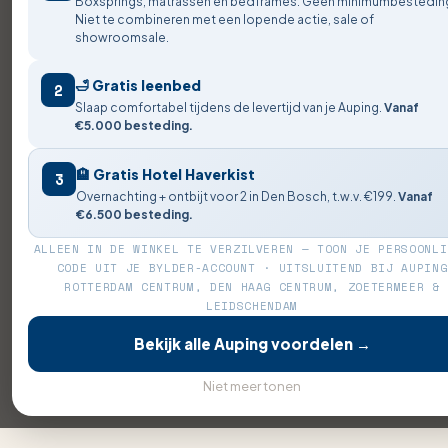
Boxsprings, matrassen en bedframes. Geen minimumbestedin
Niet te combineren met een lopende actie, sale of
showroomsale.
🛁 Gratis leenbed
2
Slaap comfortabel tijdens de levertijd van je Auping.
Vanaf
€5.000 besteding.
🏨 Gratis Hotel Haverkist
3
Overnachting + ontbijt voor 2 in Den Bosch, t.w.v. €199.
Vanaf
€6.500 besteding.
ALLEEN IN DE WINKEL TE VERZILVEREN — TOON JE PERSOONLI
CODE UIT JE BYLDER-ACCOUNT · UITSLUITEND BIJ AUPING
ROTTERDAM CENTRUM, DEN HAAG CENTRUM, ZOETERMEER &
LEIDSCHENDAM
Bekijk alle Auping voordelen →
Niet meer tonen