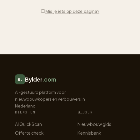
Mis je iets op deze pagina?
Bylder
.com
B.
AI-gestuurd platform voor
nieuwbouwkopers en verbouwers in
Nederland.
DIENSTEN
GIDSEN
AI QuickScan
Nieuwbouw gids
Offerte check
Kennisbank