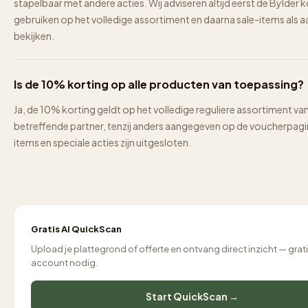
stapelbaar met andere acties. Wij adviseren altijd eerst de Bylder k
gebruiken op het volledige assortiment en daarna sale-items als aa
bekijken.
Is de 10% korting op alle producten van toepassing?
Ja, de 10% korting geldt op het volledige reguliere assortiment va
betreffende partner, tenzij anders aangegeven op de voucherpagi
items en speciale acties zijn uitgesloten.
Gratis AI QuickScan
Upload je plattegrond of offerte en ontvang direct inzicht — grat
account nodig.
Start QuickScan →