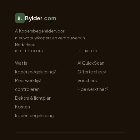
Bylder
.com
B.
AI Kopersbegeleider voor
nieuwbouwkopers en verbouwers in
Nederland.
BEGELEIDING
DIENSTEN
Wat is
AI QuickScan
kopersbegeleiding?
Offerte check
Meerwerklijst
Vouchers
controleren
Hoe werkt het?
Elektra & lichtplan
Kosten
kopersbegeleiding