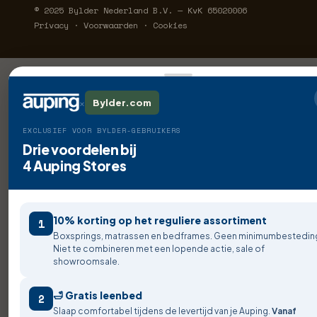
© 2025 Bylder Nederland B.V. — KvK 65020006
Privacy · Voorwaarden · Cookies
×
Bylder.com
EXCLUSIEF VOOR BYLDER-GEBRUIKERS
Drie voordelen bij
4 Auping Stores
10% korting op het reguliere assortiment
1
Boxsprings, matrassen en bedframes. Geen minimumbestedin
Niet te combineren met een lopende actie, sale of
showroomsale.
🛁 Gratis leenbed
2
Slaap comfortabel tijdens de levertijd van je Auping.
Vanaf