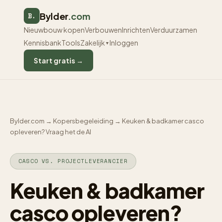
Bylder
.com
B.
Nieuwbouw kopen
Verbouwen
Inrichten
Verduurzamen
Kennisbank
Tools
Zakelijk
Inloggen
▼
Start gratis →
Bylder.com
→
Kopersbegeleiding
→
Keuken & badkamer casco
opleveren? Vraag het de AI
CASCO VS. PROJECTLEVERANCIER
Keuken & badkamer
casco opleveren?