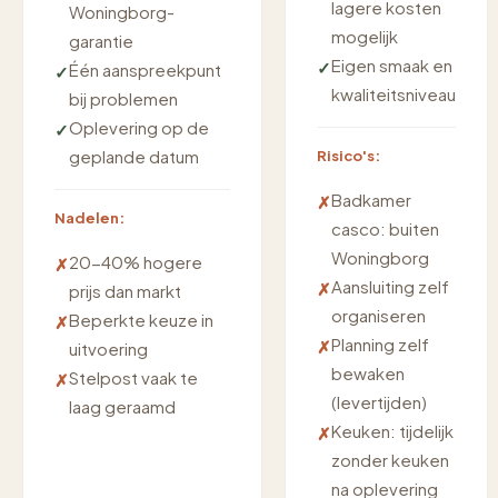
lagere kosten
Woningborg-
mogelijk
garantie
Eigen smaak en
Één aanspreekpunt
kwaliteitsniveau
bij problemen
Oplevering op de
geplande datum
Risico's:
Badkamer
Nadelen:
casco: buiten
Woningborg
20-40% hogere
Aansluiting zelf
prijs dan markt
organiseren
Beperkte keuze in
Planning zelf
uitvoering
bewaken
Stelpost vaak te
(levertijden)
laag geraamd
Keuken: tijdelijk
zonder keuken
na oplevering