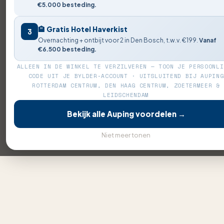
€5.000 besteding.
🏨 Gratis Hotel Haverkist
3
Overnachting + ontbijt voor 2 in Den Bosch, t.w.v. €199.
Vanaf
€6.500 besteding.
ALLEEN IN DE WINKEL TE VERZILVEREN — TOON JE PERSOONLI
CODE UIT JE BYLDER-ACCOUNT · UITSLUITEND BIJ AUPING
ROTTERDAM CENTRUM, DEN HAAG CENTRUM, ZOETERMEER &
LEIDSCHENDAM
Bekijk alle Auping voordelen →
Niet meer tonen