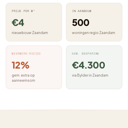
PRIJS PER M²
IN AANBOUW
€4
500
nieuwbouw Zaandam
woningen regio Zaandam
MEERWERK-RISICO
GEM. BESPARING
12%
€4.300
gem. extra op
via Bylder in Zaandam
aanneemsom