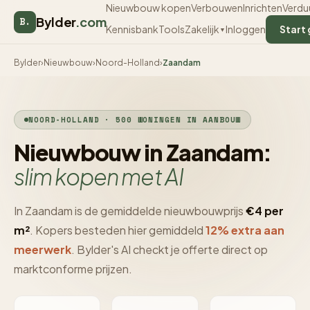
Nieuwbouw kopen
Verbouwen
Inrichten
Verdu
Bylder
.com
B.
Kennisbank
Tools
Inloggen
Start 
Zakelijk
▼
Bylder
›
Nieuwbouw
›
Noord-Holland
›
Zaandam
NOORD-HOLLAND · 500 WONINGEN IN AANBOUW
Nieuwbouw in Zaandam:
slim kopen met AI
In Zaandam is de gemiddelde nieuwbouwprijs
€4 per
m²
. Kopers besteden hier gemiddeld
12% extra aan
meerwerk
. Bylder's AI checkt je offerte direct op
marktconforme prijzen.