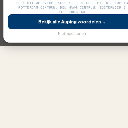
CODE UIT JE BYLDER-ACCOUNT · UITSLUITEND BIJ AUPING
ROTTERDAM CENTRUM, DEN HAAG CENTRUM, ZOETERMEER &
LEIDSCHENDAM
Bekijk alle Auping voordelen →
Niet meer tonen