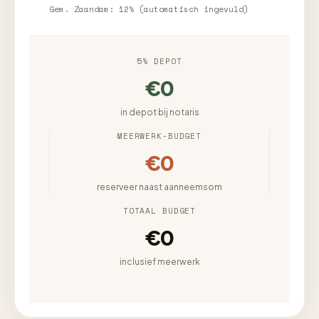
Gem. Zaandam: 12% (automatisch ingevuld)
5% DEPOT
€0
in depot bij notaris
MEERWERK-BUDGET
€0
reserveer naast aanneemsom
TOTAAL BUDGET
€0
inclusief meerwerk