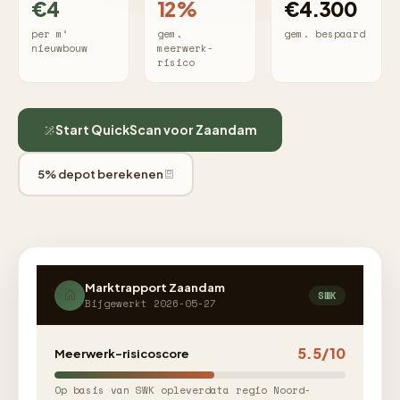
€4
12%
€4.300
per m²
gem.
gem. bespaard
nieuwbouw
meerwerk-
risico
Start QuickScan voor Zaandam
5% depot berekenen
Marktrapport Zaandam
SWK
Bijgewerkt 2026-05-27
5.5/10
Meerwerk-risicoscore
Op basis van SWK opleverdata regio Noord-