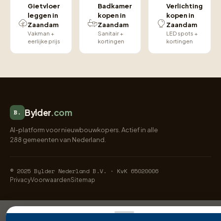
Gietvloer
Badkamer
Verlichting
leggen in
kopen in
kopen in
Zaandam
Zaandam
Zaandam
Vakman +
Sanitair +
LED spots +
eerlijke prijs
kortingen
kortingen
Bylder
.com
B.
AI-platform voor nieuwbouwkopers. Actief in alle
288 gemeenten van Nederland.
© 2025 Bylder Nederland B.V. · KvK 65020006
Privacy
Voorwaarden
Sitemap