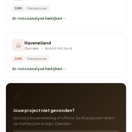
SWK
Nieuwbouw
AI-risicoanalyse bekijken
Haveneiland
Zaandam · Noord-Holland
SWK
Nieuwbouw
AI-risicoanalyse bekijken
Jouw project niet gevonden?
Upload je bouwtekening of offerte. De AI analyseert direct
op marktprijzen in regio Zaandam.