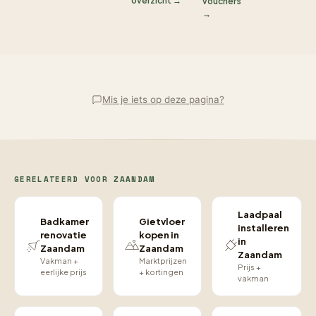
overzicht →
vouchers
→
Mis je iets op deze pagina?
GERELATEERD VOOR ZAANDAM
Laadpaal
Badkamer
Gietvloer
installeren
renovatie
kopen in
in
Zaandam
Zaandam
Zaandam
Vakman +
Marktprijzen
Prijs +
eerlijke prijs
+ kortingen
vakman