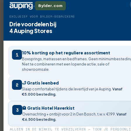
×
Bylder.com
EXCLUSIEF VOOR BYLDER-GEBRUIKERS
Drie voordelen bij
4 Auping Stores
10% korting op het reguliere assortiment
1
Boxsprings, matrassen en bedframes. Geen minimumbestedin
Niet te combineren met een lopende actie, sale of
showroomsale.
🛁 Gratis leenbed
2
Slaap comfortabel tijdens de levertijd van je Auping.
Vanaf
€5.000 besteding.
🏨 Gratis Hotel Haverkist
3
Overnachting + ontbijt voor 2 in Den Bosch, t.w.v. €199.
Vanaf
€6.500 besteding.
ALLEEN IN DE WINKEL TE VERZILVEREN — TOON JE PERSOONLI