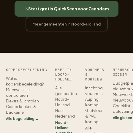
Start gratis QuickScan voor Zaandam
Meer gemeenten in Noord-Holland
KOPERSBEGELEIDING
MEER IN
VOUCHERS
NIEUWBOU
NOORD-
&
GIDSEN
Wat is
HOLLAND
KORTING
Budgetpla
kopersbegeleiding?
Alle
Inrichting
nieuwbou
Meerwerklijst
gemeenten
vouchers
Meerwerk b
controleren
Noord-
Auping
nieuwbou
Elektra & lichtplan
Holland
korting
Checklist
Casco keuken &
Heel
Gietvloer
oplevering
badkamer
Nederland
& PVC
Alle gidsen
Alle begeleiding →
korting
Noord-
Holland
Alle