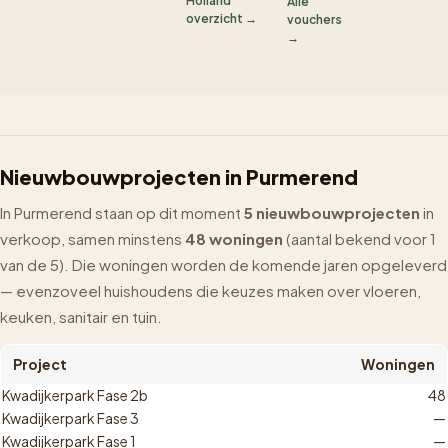
Holland
Alle
overzicht →
vouchers
→
Nieuwbouwprojecten in Purmerend
In Purmerend staan op dit moment
5 nieuwbouwprojecten
in
verkoop, samen minstens
48 woningen
(aantal bekend voor 1
van de 5). Die woningen worden de komende jaren opgeleverd
— evenzoveel huishoudens die keuzes maken over vloeren,
keuken, sanitair en tuin.
Project
Woningen
Kwadijkerpark Fase 2b
48
Kwadijkerpark Fase 3
—
Kwadijkerpark Fase 1
—