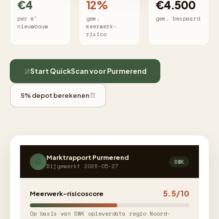
€4
12%
€4.500
per m²
gem.
gem. bespaard
nieuwbouw
meerwerk-
risico
Start QuickScan voor Purmerend
5% depot berekenen
Marktrapport Purmerend
SWK
Bijgewerkt 2026-05-27
5.5/10
Meerwerk-risicoscore
Op basis van SWK opleverdata regio Noord-