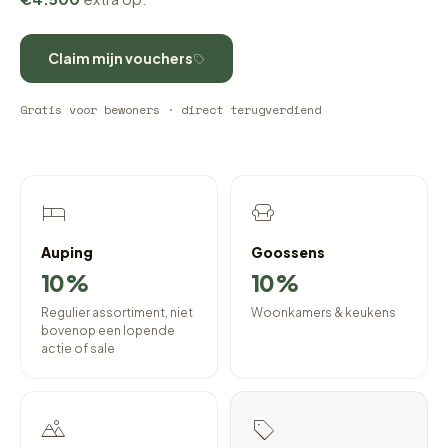
Claim mijn vouchers
Gratis voor bewoners · direct terugverdiend
Auping
Goossens
10%
10%
Regulier assortiment, niet
Woonkamers & keukens
bovenop een lopende
actie of sale