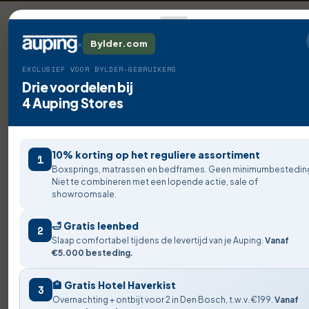
×
Bylder.com
EXCLUSIEF VOOR BYLDER-GEBRUIKERS
Drie voordelen bij
4 Auping Stores
10% korting op het reguliere assortiment
1
Boxsprings, matrassen en bedframes. Geen minimumbestedin
Niet te combineren met een lopende actie, sale of
showroomsale.
🛁 Gratis leenbed
2
Slaap comfortabel tijdens de levertijd van je Auping.
Vanaf
€5.000 besteding.
🏨 Gratis Hotel Haverkist
3
Overnachting + ontbijt voor 2 in Den Bosch, t.w.v. €199.
Vanaf