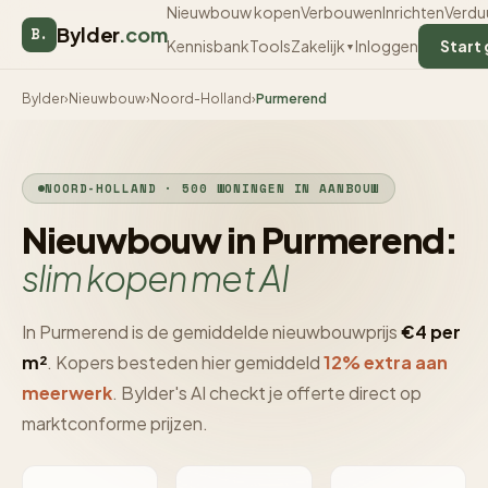
Nieuwbouw kopen
Verbouwen
Inrichten
Verdu
Bylder
.com
B.
Kennisbank
Tools
Inloggen
Start 
Zakelijk
▼
Bylder
›
Nieuwbouw
›
Noord-Holland
›
Purmerend
NOORD-HOLLAND · 500 WONINGEN IN AANBOUW
Nieuwbouw in Purmerend:
slim kopen met AI
In Purmerend is de gemiddelde nieuwbouwprijs
€4 per
m²
. Kopers besteden hier gemiddeld
12% extra aan
meerwerk
. Bylder's AI checkt je offerte direct op
marktconforme prijzen.