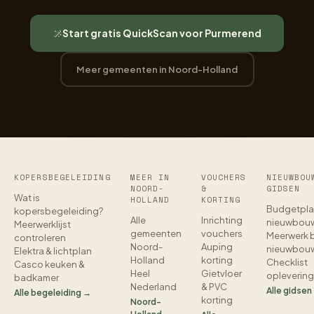
Start gratis QuickScan voor Purmerend
Meer gemeenten in Noord-Holland
KOPERSBEGELEIDING
MEER IN
VOUCHERS
NIEUWBOU
NOORD-
&
GIDSEN
Wat is
HOLLAND
KORTING
Budgetpla
kopersbegeleiding?
Alle
Inrichting
nieuwbou
Meerwerklijst
gemeenten
vouchers
Meerwerk b
controleren
Noord-
Auping
nieuwbou
Elektra & lichtplan
Holland
korting
Checklist
Casco keuken &
Heel
Gietvloer
oplevering
badkamer
Nederland
& PVC
Alle gidsen
Alle begeleiding →
korting
Noord-