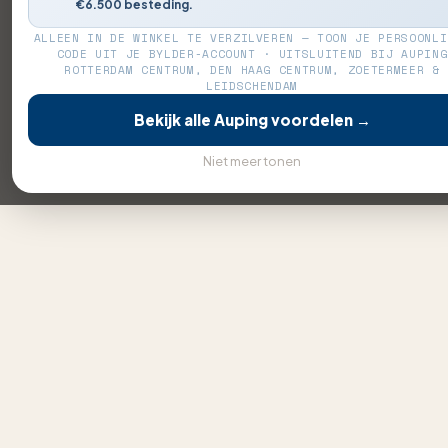
€6.500 besteding.
ALLEEN IN DE WINKEL TE VERZILVEREN — TOON JE PERSOONLI
CODE UIT JE BYLDER-ACCOUNT · UITSLUITEND BIJ AUPING
ROTTERDAM CENTRUM, DEN HAAG CENTRUM, ZOETERMEER &
LEIDSCHENDAM
Bekijk alle Auping voordelen →
Niet meer tonen