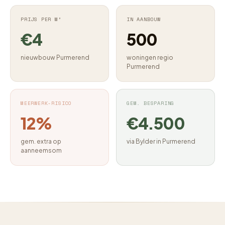
PRIJS PER M²
IN AANBOUW
€4
500
nieuwbouw Purmerend
woningen regio
Purmerend
MEERWERK-RISICO
GEM. BESPARING
12%
€4.500
gem. extra op
via Bylder in Purmerend
aanneemsom