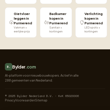
Gietvloer
Badkamer
Verlichting
leggen in
kopen in
kopen in
Purmerend
Purmerend
Purmerend
Vakman +
Sanitair +
LED spots +
eerlijke prijs
kortingen
kortingen
Bylder
.com
B.
AI-platform voor nieuwbouwkopers. Actief in alle
288 gemeenten van Nederland.
© 2025 Bylder Nederland B.V. · KvK 65020006
Privacy
Voorwaarden
Sitemap