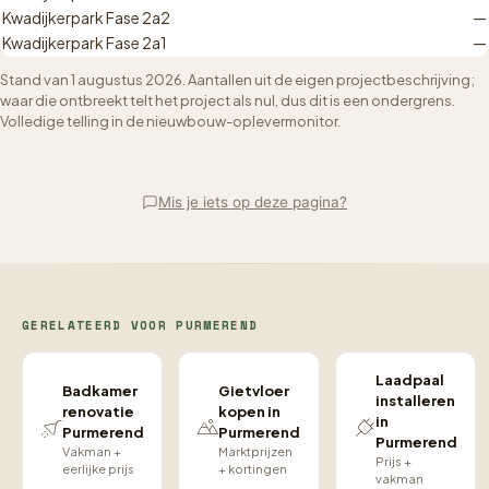
Kwadijkerpark Fase 2a2
—
Kwadijkerpark Fase 2a1
—
Stand van 1 augustus 2026. Aantallen uit de eigen projectbeschrijving;
waar die ontbreekt telt het project als nul, dus dit is een ondergrens.
Volledige telling in de
nieuwbouw-oplevermonitor
.
Mis je iets op deze pagina?
GERELATEERD VOOR PURMEREND
Laadpaal
Badkamer
Gietvloer
installeren
renovatie
kopen in
in
Purmerend
Purmerend
Purmerend
Vakman +
Marktprijzen
Prijs +
eerlijke prijs
+ kortingen
vakman