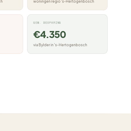
ch
woningen regio 's-Hertogenbosch
GEM. BESPARING
€4.350
via Bylder in 's-Hertogenbosch