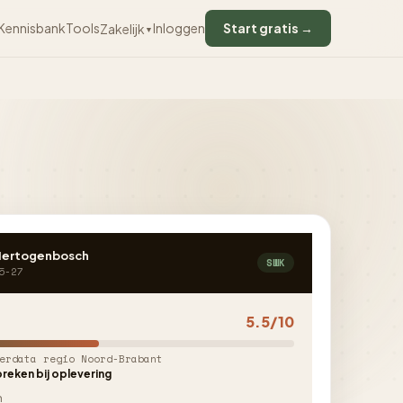
Kennisbank
Tools
Inloggen
Start gratis →
Zakelijk
▼
-Hertogenbosch
SWK
5-27
5.5/10
erdata regio Noord-Brabant
reken bij oplevering
n