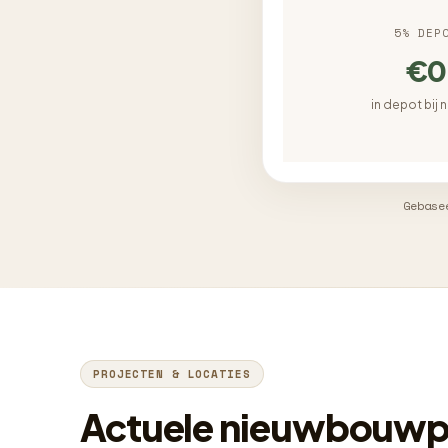
5% DEP
€0
in depot bij 
Gebase
PROJECTEN & LOCATIES
Actuele nieuwbouwpr