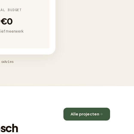
AAL BUDGET
€0
sief meerwerk
 advies
Alle projecten
osch