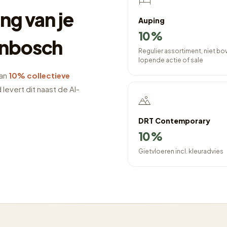
ng van je
Auping
10%
enbosch
Regulier assortiment, niet b
lopende actie of sale
van
10% collectieve
evert dit naast de AI-
DRT Contemporary
10%
Gietvloeren incl. kleuradvies