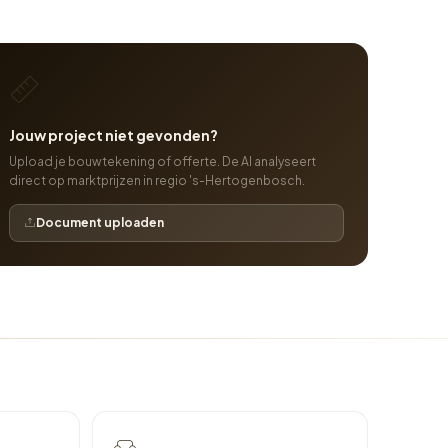
Jouw project niet gevonden?
Upload je bouwtekening of offerte. De AI analyseert
direct op marktprijzen in regio 's-Hertogenbosch.
Document uploaden