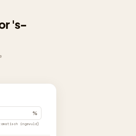
r 's-
e
%
tomatisch ingevuld)