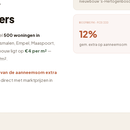
-
nieuwbouw 's-Hertogenbos
ers
MEERWERK-RISICO
12%
el
500 woningen in
Rosmalen, Empel, Maaspoort,
gem. extra op aanneemsom
bouw ligt op
€4 per m²
—
/m².
 van de aanneemsom extra
e direct met marktprijzen in