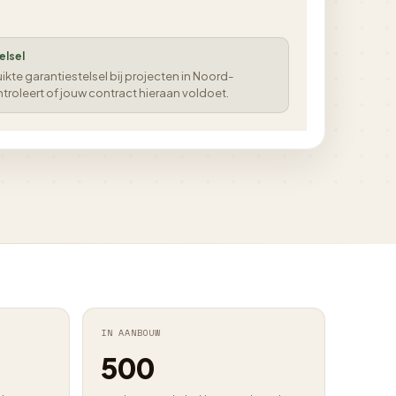
elsel
kte garantiestelsel bij projecten in Noord-
ntroleert of jouw contract hieraan voldoet.
IN AANBOUW
500