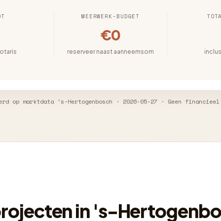
OT
MEERWERK-BUDGET
TOT
€0
notaris
reserveer naast aanneemsom
inclu
erd op marktdata 's-Hertogenbosch · 2026-05-27 · Geen financieel
ojecten in 's-Hertogenb