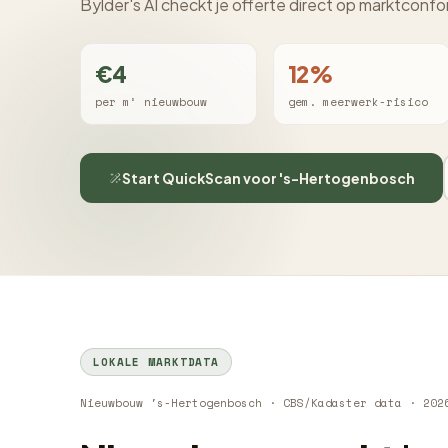
Bylder's AI checkt je offerte direct op marktconfo
€4
12%
per m² nieuwbouw
gem. meerwerk-risico
Start QuickScan voor 's-Hertogenbosch
LOKALE MARKTDATA
Nieuwbouw 's-Hertogenbosch · CBS/Kadaster data · 202