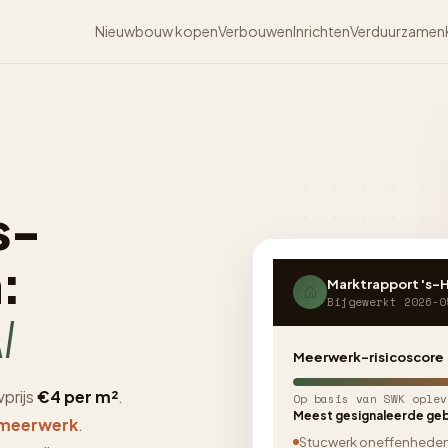
Nieuwbouw kopen
Verbouwen
Inrichten
Verduurzamen
s-
:
Marktrapport 's
Bijgewerkt 2026-0
I
Meerwerk-risicoscore
prijs
€4 per m²
.
Op basis van SWK oplev
Meest gesignaleerde geb
 meerwerk
.
Stucwerk oneffenhede