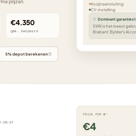
rme prijzen.
Kozijnaansluiting
CV-instelling
Dominant garantiest
€4.350
SWK is het meest gebrui
gem. bespaard
Brabant. Bylder's AI co
5% depot berekenen
PRIJS PER M²
6-05-27
€4