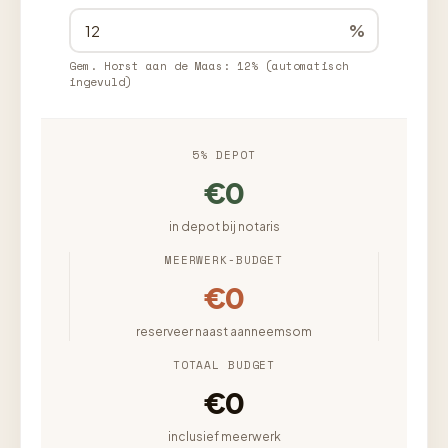
%
Gem. Horst aan de Maas: 12% (automatisch
ingevuld)
5% DEPOT
€0
in depot bij notaris
MEERWERK-BUDGET
€0
reserveer naast aanneemsom
TOTAAL BUDGET
€0
inclusief meerwerk