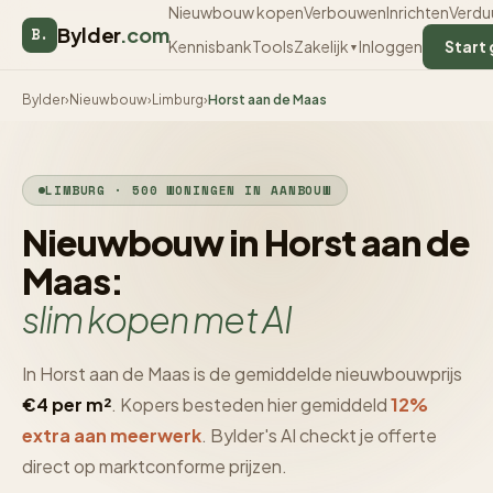
Nieuwbouw kopen
Verbouwen
Inrichten
Verdu
Bylder
.com
B.
Kennisbank
Tools
Inloggen
Start 
Zakelijk
▼
Bylder
›
Nieuwbouw
›
Limburg
›
Horst aan de Maas
LIMBURG · 500 WONINGEN IN AANBOUW
Nieuwbouw in Horst aan de
Maas:
slim kopen met AI
In Horst aan de Maas is de gemiddelde nieuwbouwprijs
€4 per m²
. Kopers besteden hier gemiddeld
12%
extra aan meerwerk
. Bylder's AI checkt je offerte
direct op marktconforme prijzen.