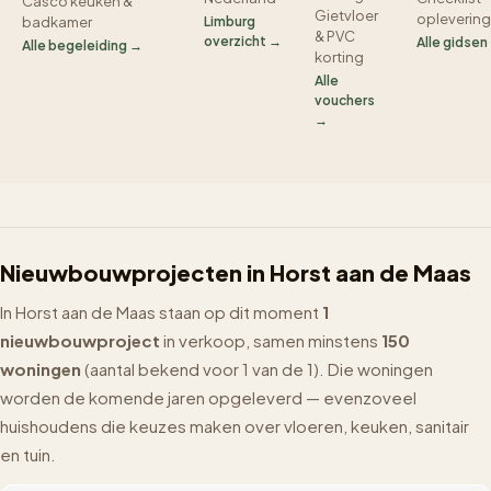
Casco keuken &
Gietvloer
oplevering
badkamer
Limburg
& PVC
overzicht →
Alle gidsen
Alle begeleiding →
korting
Alle
vouchers
→
Nieuwbouwprojecten in Horst aan de Maas
In Horst aan de Maas staan op dit moment
1
nieuwbouwproject
in verkoop, samen minstens
150
woningen
(aantal bekend voor 1 van de 1). Die woningen
worden de komende jaren opgeleverd — evenzoveel
huishoudens die keuzes maken over vloeren, keuken, sanitair
en tuin.