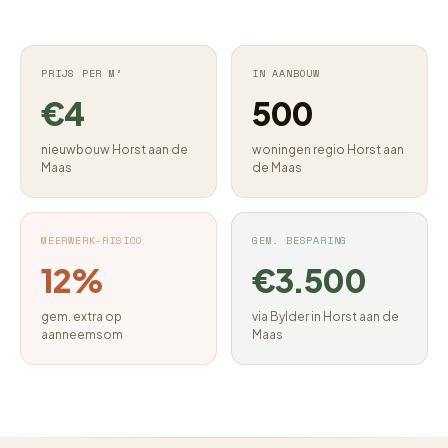
PRIJS PER M²
IN AANBOUW
€4
500
nieuwbouw Horst aan de
woningen regio Horst aan
Maas
de Maas
MEERWERK-RISICO
GEM. BESPARING
12%
€3.500
gem. extra op
via Bylder in Horst aan de
aanneemsom
Maas