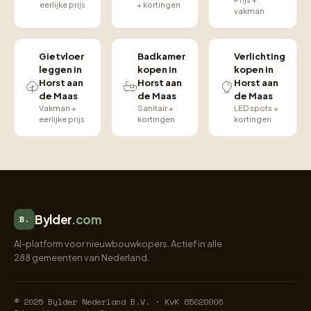
eerlijke prijs
+ kortingen
vakman
Gietvloer
Badkamer
Verlichting
leggen in
kopen in
kopen in
Horst aan
Horst aan
Horst aan
de Maas
de Maas
de Maas
Vakman +
Sanitair +
LED spots +
eerlijke prijs
kortingen
kortingen
Bylder
.com
B.
AI-platform voor nieuwbouwkopers. Actief in alle
288 gemeenten van Nederland.
© 2025 Bylder Nederland B.V. · KvK 65020006