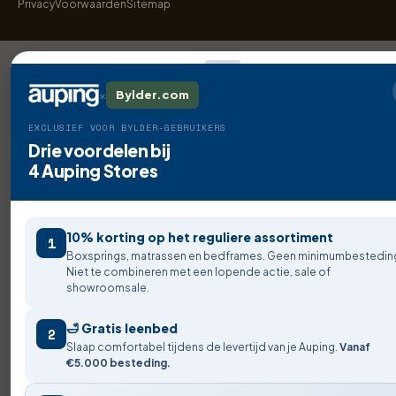
Privacy
Voorwaarden
Sitemap
×
Bylder.com
EXCLUSIEF VOOR BYLDER-GEBRUIKERS
Drie voordelen bij
4 Auping Stores
10% korting op het reguliere assortiment
1
Boxsprings, matrassen en bedframes. Geen minimumbestedin
Niet te combineren met een lopende actie, sale of
showroomsale.
🛁 Gratis leenbed
2
Slaap comfortabel tijdens de levertijd van je Auping.
Vanaf
€5.000 besteding.