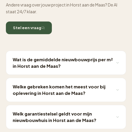
Andere vraag over jouw project in Horst aan de Maas? De AI
staat 24/7 klaar.
Stel een vraag
Wat is de gemiddelde nieuwbouwprijs per m²
in Horst aan de Maas?
De gemiddelde nieuwbouwprijs in Horst aan de Maas ligt
op
€4 per m²
(peildatum 2026-05-27). Dit is inclusief
Welke gebreken komen het meest voor bij
grond en exclusief meerwerk. Ter vergelijking: het
oplevering in Horst aan de Maas?
landelijk gemiddelde ligt op circa €4.800/m². Kopers in
Op basis van SWK-opleverdata in regio Limburg zijn de
Horst aan de Maas geven gemiddeld 12% extra uit aan
meest gesignaleerde gebreken:
Stucwerk
meerwerk op de kale aanneemsom.
Welk garantiestelsel geldt voor mijn
oneffenheden
,
Kozijnaansluiting
en
CV-instelling
.
nieuwbouwhuis in Horst aan de Maas?
Bylder's opleveringschecklist is specifiek afgestemd op