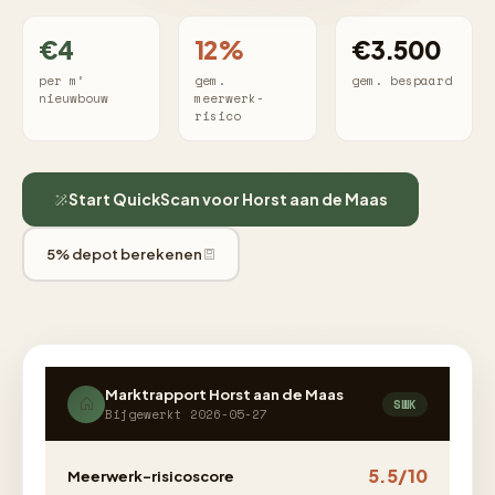
€4
12%
€3.500
per m²
gem.
gem. bespaard
nieuwbouw
meerwerk-
risico
Start QuickScan voor Horst aan de Maas
5% depot berekenen
Marktrapport Horst aan de Maas
SWK
Bijgewerkt 2026-05-27
5.5/10
Meerwerk-risicoscore