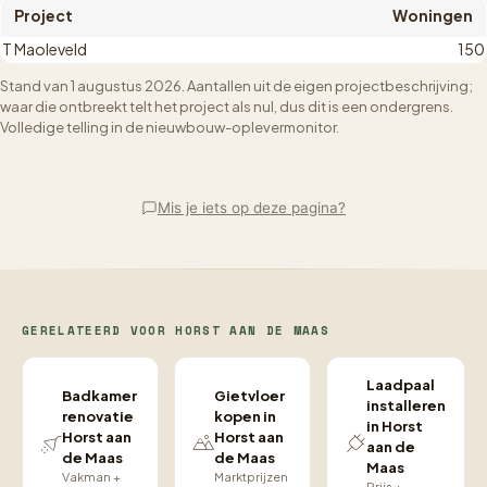
Project
Woningen
T Maoleveld
150
Stand van 1 augustus 2026. Aantallen uit de eigen projectbeschrijving;
waar die ontbreekt telt het project als nul, dus dit is een ondergrens.
Volledige telling in de
nieuwbouw-oplevermonitor
.
Mis je iets op deze pagina?
GERELATEERD VOOR HORST AAN DE MAAS
Laadpaal
Badkamer
Gietvloer
installeren
renovatie
kopen in
in Horst
Horst aan
Horst aan
aan de
de Maas
de Maas
Maas
Vakman +
Marktprijzen
Prijs +