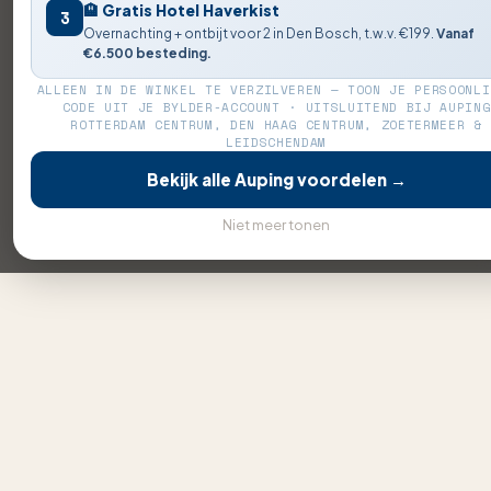
🏨 Gratis Hotel Haverkist
3
Overnachting + ontbijt voor 2 in Den Bosch, t.w.v. €199.
Vanaf
€6.500 besteding.
ALLEEN IN DE WINKEL TE VERZILVEREN — TOON JE PERSOONLI
CODE UIT JE BYLDER-ACCOUNT · UITSLUITEND BIJ AUPING
ROTTERDAM CENTRUM, DEN HAAG CENTRUM, ZOETERMEER &
LEIDSCHENDAM
Bekijk alle Auping voordelen →
Niet meer tonen