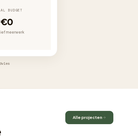
AAL BUDGET
€0
sief meerwerk
dvies
Alle projecten
e