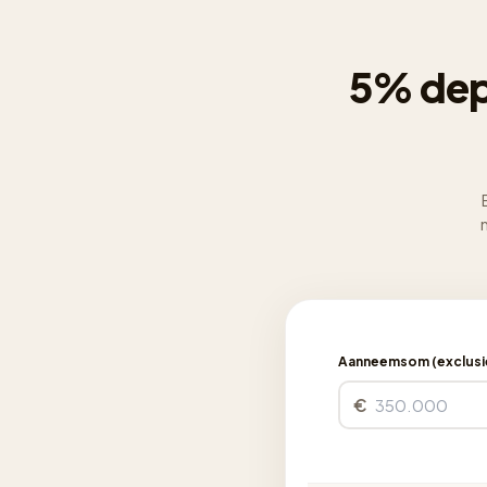
5% dep
Aanneemsom (exclusie
€