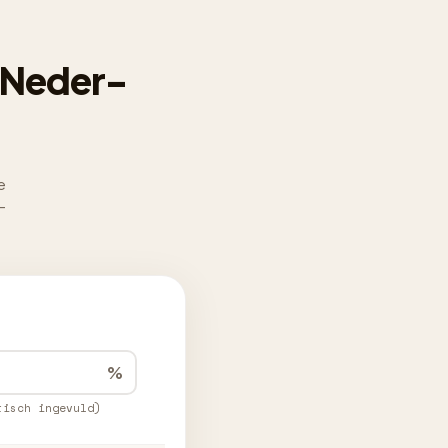
 Neder-
e
-
%
tisch ingevuld)