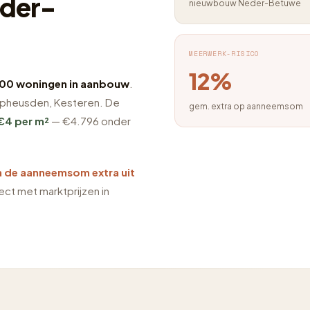
der-
nieuwbouw Neder-Betuwe
MEERWERK-RISICO
12%
00 woningen in aanbouw
.
Opheusden, Kesteren. De
gem. extra op aanneemsom
€4 per m²
— €4.796 onder
 de aanneemsom extra uit
irect met marktprijzen in