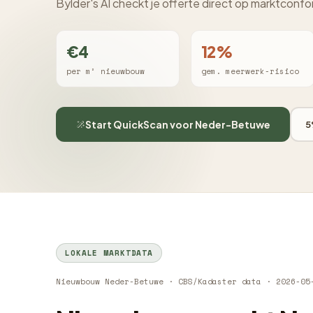
Bylder's AI checkt je offerte direct op marktconfo
€4
12%
per m² nieuwbouw
gem. meerwerk-risico
Start QuickScan voor Neder-Betuwe
5
LOKALE MARKTDATA
Nieuwbouw Neder-Betuwe · CBS/Kadaster data · 2026-05