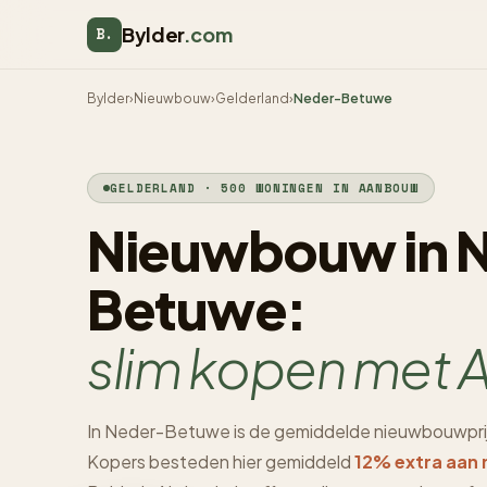
Bylder
.com
B.
Bylder
›
Nieuwbouw
›
Gelderland
›
Neder-Betuwe
GELDERLAND · 500 WONINGEN IN AANBOUW
Nieuwbouw in 
Betuwe:
slim kopen met A
In Neder-Betuwe is de gemiddelde nieuwbouwpri
Kopers besteden hier gemiddeld
12% extra aan