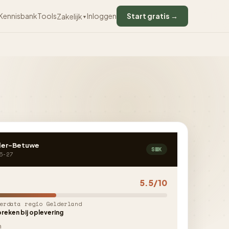
Kennisbank
Tools
Inloggen
Start gratis →
Zakelijk
▼
der-Betuwe
SWK
5-27
5.5/10
erdata regio Gelderland
reken bij oplevering
n