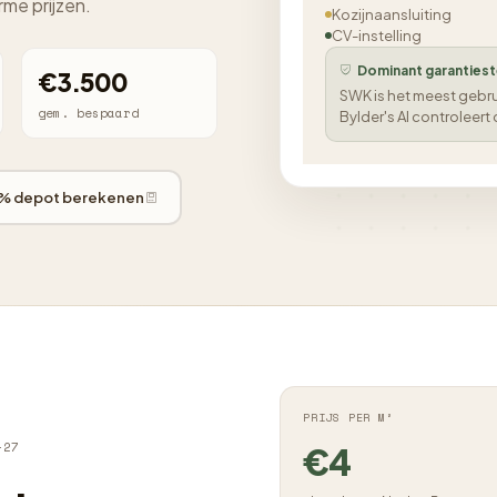
rme prijzen.
Kozijnaansluiting
CV-instelling
Dominant garantiest
€3.500
SWK is het meest gebrui
gem. bespaard
Bylder's AI controleert
% depot berekenen
PRIJS PER M²
-27
€4