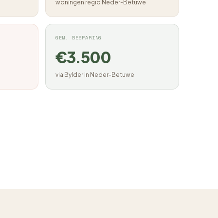
woningen regio Neder-Betuwe
GEM. BESPARING
€3.500
via Bylder in Neder-Betuwe