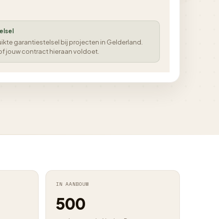
elsel
kte garantiestelsel bij projecten in Gelderland.
 of jouw contract hieraan voldoet.
IN AANBOUW
500