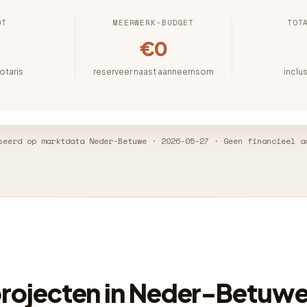
OT
MEERWERK-BUDGET
TOT
€0
notaris
reserveer naast aanneemsom
inclu
seerd op marktdata Neder-Betuwe · 2026-05-27 · Geen financieel a
rojecten in Neder-Betuw