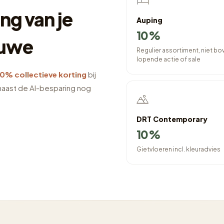
ng van je
Auping
10%
tuwe
Regulier assortiment, niet b
lopende actie of sale
10% collectieve korting
bij
naast de AI-besparing nog
DRT Contemporary
10%
Gietvloeren incl. kleuradvies