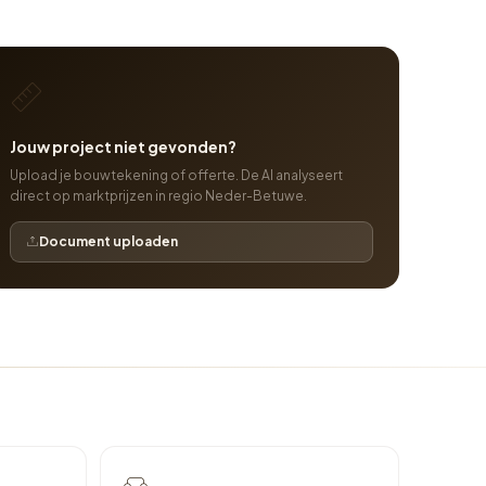
Jouw project niet gevonden?
Upload je bouwtekening of offerte. De AI analyseert
direct op marktprijzen in regio Neder-Betuwe.
Document uploaden