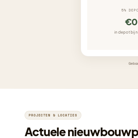
5% DEP
€0
in depot bij 
Geba
PROJECTEN & LOCATIES
Actuele nieuwbouwp