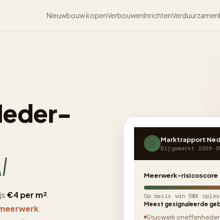
Nieuwbouw kopen
Verbouwen
Inrichten
Verduurzamen
Neder-
Marktrapport Ne
Bijgewerkt 2026-0
I
Meerwerk-risicoscore
js
€4 per m²
.
Op basis van SWK oplev
Meest gesignaleerde geb
 meerwerk
.
Stucwerk oneffenhede