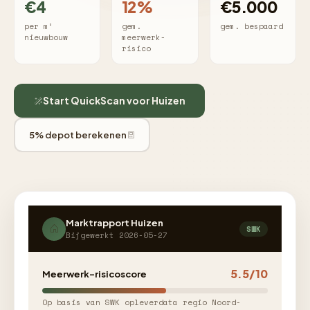
€4
12%
€5.000
per m²
gem.
gem. bespaard
nieuwbouw
meerwerk-
risico
Start QuickScan voor Huizen
5% depot berekenen
Marktrapport Huizen
SWK
Bijgewerkt 2026-05-27
5.5/10
Meerwerk-risicoscore
Op basis van SWK opleverdata regio Noord-