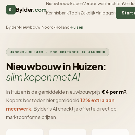
Nieuwbouw kopen
Verbouwen
Inrichten
Verdu
Bylder
.com
B.
Kennisbank
Tools
Inloggen
Start 
Zakelijk
▼
Bylder
›
Nieuwbouw
›
Noord-Holland
›
Huizen
NOORD-HOLLAND · 500 WONINGEN IN AANBOUW
Nieuwbouw in Huizen:
slim kopen met AI
In Huizen is de gemiddelde nieuwbouwprijs
€4 per m²
.
Kopers besteden hier gemiddeld
12% extra aan
meerwerk
. Bylder's AI checkt je offerte direct op
marktconforme prijzen.