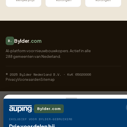
Bylder
.com
B.
AI-platform voor nieuwbouwkopers. Actief in alle
288 gemeenten van Nederland.
© 2025 Bylder Nederland B.V. · KvK 65020006
Privacy
Voorwaarden
Sitemap
×
Bylder.com
EXCLUSIEF VOOR BYLDER-GEBRUIKERS
Drie voordelen bij