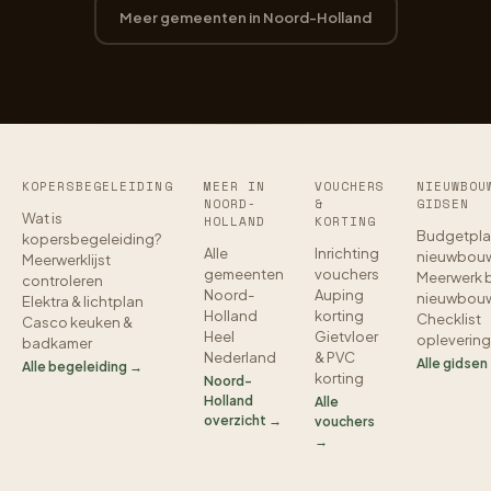
Meer gemeenten in Noord-Holland
KOPERSBEGELEIDING
MEER IN
VOUCHERS
NIEUWBOU
NOORD-
&
GIDSEN
Wat is
HOLLAND
KORTING
Budgetpla
kopersbegeleiding?
Alle
Inrichting
nieuwbou
Meerwerklijst
gemeenten
vouchers
Meerwerk b
controleren
Noord-
Auping
nieuwbou
Elektra & lichtplan
Holland
korting
Checklist
Casco keuken &
Heel
Gietvloer
oplevering
badkamer
Nederland
& PVC
Alle gidsen
Alle begeleiding →
korting
Noord-
Holland
Alle
overzicht →
vouchers
→