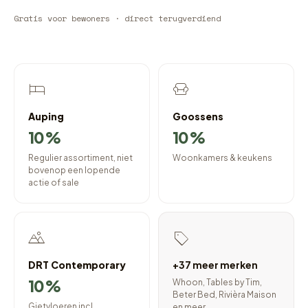
Gratis voor bewoners · direct terugverdiend
Auping
Goossens
10%
10%
Regulier assortiment, niet
Woonkamers & keukens
bovenop een lopende
actie of sale
DRT Contemporary
+37 meer merken
10%
Whoon, Tables by Tim,
Beter Bed, Rivièra Maison
Gietvloeren incl.
en meer