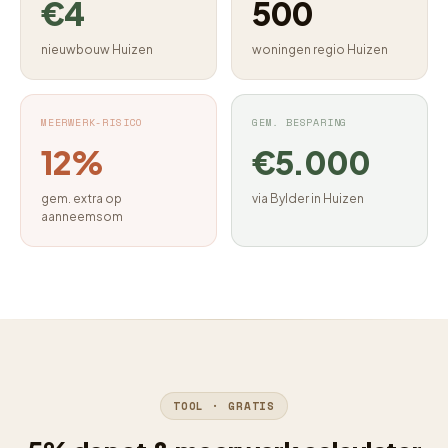
€4
500
nieuwbouw Huizen
woningen regio Huizen
MEERWERK-RISICO
GEM. BESPARING
12%
€5.000
gem. extra op
via Bylder in Huizen
aanneemsom
TOOL · GRATIS