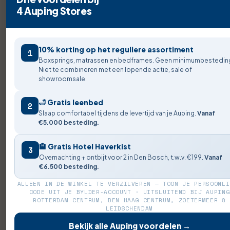
4 Auping Stores
10% korting op het reguliere assortiment
1
Boxsprings, matrassen en bedframes. Geen minimumbestedin
Niet te combineren met een lopende actie, sale of
showroomsale.
🛁 Gratis leenbed
2
Slaap comfortabel tijdens de levertijd van je Auping.
Vanaf
€5.000 besteding.
🏨 Gratis Hotel Haverkist
3
Overnachting + ontbijt voor 2 in Den Bosch, t.w.v. €199.
Vanaf
€6.500 besteding.
ALLEEN IN DE WINKEL TE VERZILVEREN — TOON JE PERSOONLI
CODE UIT JE BYLDER-ACCOUNT · UITSLUITEND BIJ AUPING
ROTTERDAM CENTRUM, DEN HAAG CENTRUM, ZOETERMEER &
LEIDSCHENDAM
Bekijk alle Auping voordelen →