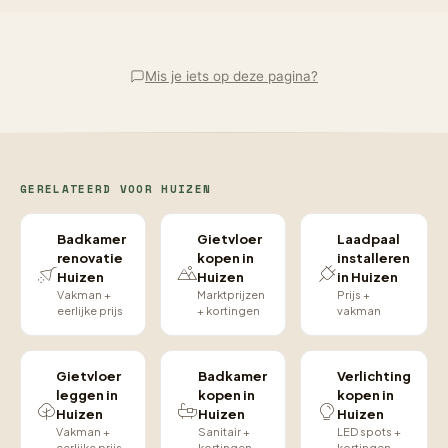
Mis je iets op deze pagina?
GERELATEERD VOOR HUIZEN
Badkamer
Gietvloer
Laadpaal
renovatie
kopen in
installeren
Huizen
Huizen
in Huizen
Vakman +
Marktprijzen
Prijs +
eerlijke prijs
+ kortingen
vakman
Gietvloer
Badkamer
Verlichting
leggen in
kopen in
kopen in
Huizen
Huizen
Huizen
Vakman +
Sanitair +
LED spots +
eerlijke prijs
kortingen
kortingen