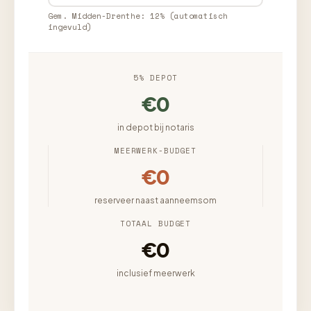
Gem. Midden-Drenthe: 12% (automatisch
ingevuld)
5% DEPOT
€0
in depot bij notaris
MEERWERK-BUDGET
€0
reserveer naast aanneemsom
TOTAAL BUDGET
€0
inclusief meerwerk