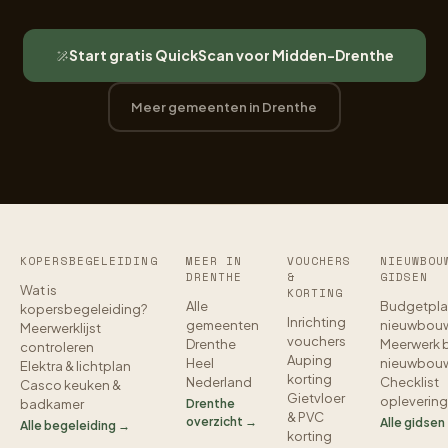
Start gratis QuickScan voor Midden-Drenthe
Meer gemeenten in Drenthe
KOPERSBEGELEIDING
MEER IN
VOUCHERS
NIEUWBOU
DRENTHE
&
GIDSEN
Wat is
KORTING
Alle
Budgetpla
kopersbegeleiding?
Inrichting
gemeenten
nieuwbou
Meerwerklijst
vouchers
Drenthe
Meerwerk b
controleren
Auping
Heel
nieuwbou
Elektra & lichtplan
korting
Nederland
Checklist
Casco keuken &
Gietvloer
oplevering
badkamer
Drenthe
& PVC
overzicht →
Alle gidsen
Alle begeleiding →
korting