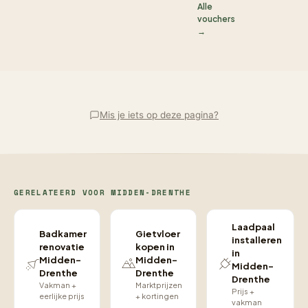
Alle
vouchers
→
Mis je iets op deze pagina?
GERELATEERD VOOR MIDDEN-DRENTHE
Laadpaal
Badkamer
Gietvloer
installeren
renovatie
kopen in
in
Midden-
Midden-
Midden-
Drenthe
Drenthe
Drenthe
Vakman +
Marktprijzen
Prijs +
eerlijke prijs
+ kortingen
vakman