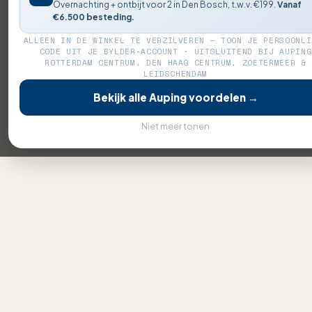
Overnachting + ontbijt voor 2 in Den Bosch, t.w.v. €199.
Vanaf
€6.500 besteding.
ALLEEN IN DE WINKEL TE VERZILVEREN — TOON JE PERSOONLI
CODE UIT JE BYLDER-ACCOUNT · UITSLUITEND BIJ AUPING
ROTTERDAM CENTRUM, DEN HAAG CENTRUM, ZOETERMEER &
LEIDSCHENDAM
Bekijk alle Auping voordelen →
Niet meer tonen