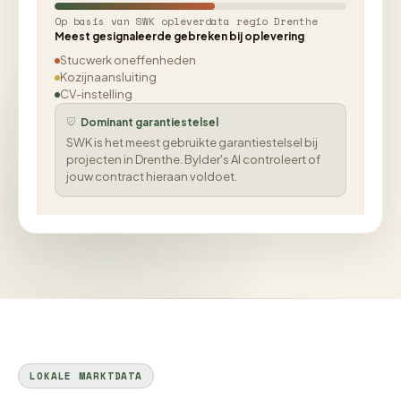
Op basis van SWK opleverdata regio Drenthe
Meest gesignaleerde gebreken bij oplevering
Stucwerk oneffenheden
Kozijnaansluiting
CV-instelling
Dominant garantiestelsel
SWK is het meest gebruikte garantiestelsel bij
projecten in Drenthe. Bylder's AI controleert of
jouw contract hieraan voldoet.
LOKALE MARKTDATA