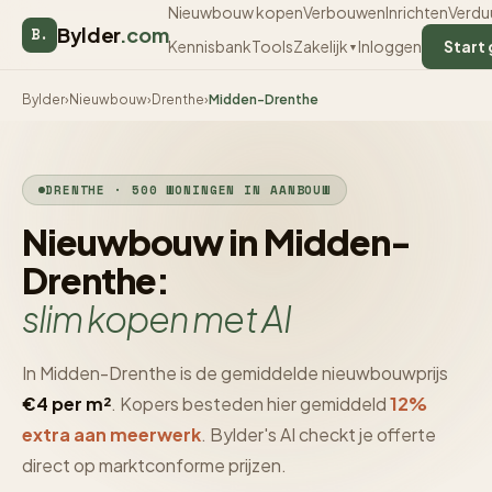
Nieuwbouw kopen
Verbouwen
Inrichten
Verdu
Bylder
.com
B.
Kennisbank
Tools
Inloggen
Start 
Zakelijk
▼
Bylder
›
Nieuwbouw
›
Drenthe
›
Midden-Drenthe
DRENTHE · 500 WONINGEN IN AANBOUW
Nieuwbouw in Midden-
Drenthe:
slim kopen met AI
In Midden-Drenthe is de gemiddelde nieuwbouwprijs
€4 per m²
. Kopers besteden hier gemiddeld
12%
extra aan meerwerk
. Bylder's AI checkt je offerte
direct op marktconforme prijzen.