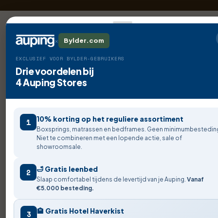
×
Bylder.com
EXCLUSIEF VOOR BYLDER-GEBRUIKERS
Drie voordelen bij
4 Auping Stores
10% korting op het reguliere assortiment
1
Boxsprings, matrassen en bedframes. Geen minimumbestedin
Niet te combineren met een lopende actie, sale of
showroomsale.
🛁 Gratis leenbed
2
Slaap comfortabel tijdens de levertijd van je Auping.
Vanaf
€5.000 besteding.
🏨 Gratis Hotel Haverkist
3