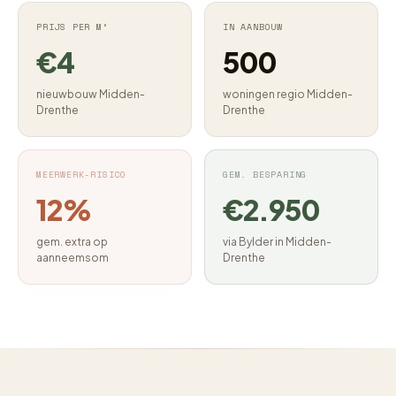
PRIJS PER M²
IN AANBOUW
€4
500
nieuwbouw Midden-
woningen regio Midden-
Drenthe
Drenthe
MEERWERK-RISICO
GEM. BESPARING
12%
€2.950
gem. extra op
via Bylder in Midden-
aanneemsom
Drenthe