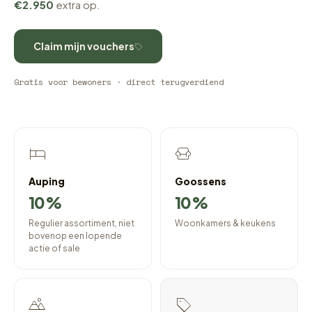
€2.950
extra op.
Claim mijn vouchers
Gratis voor bewoners · direct terugverdiend
Auping
Goossens
10%
10%
Regulier assortiment, niet
Woonkamers & keukens
bovenop een lopende
actie of sale