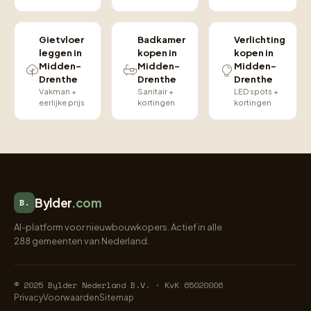
Gietvloer
Badkamer
Verlichting
leggen in
kopen in
kopen in
Midden-
Midden-
Midden-
Drenthe
Drenthe
Drenthe
Vakman +
Sanitair +
LED spots +
eerlijke prijs
kortingen
kortingen
Bylder
.com
B.
AI-platform voor nieuwbouwkopers. Actief in alle
288 gemeenten van Nederland.
© 2025 Bylder Nederland B.V. · KvK 65020006
Privacy
Voorwaarden
Sitemap