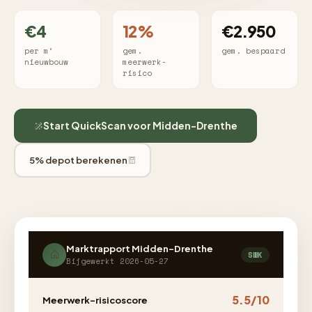
€4
12%
€2.950
per m²
gem.
gem. bespaard
nieuwbouw
meerwerk-
risico
Start QuickScan voor Midden-Drenthe
5% depot berekenen
Marktrapport Midden-Drenthe
SWK
Bijgewerkt 2026-05-27
5.5/10
Meerwerk-risicoscore