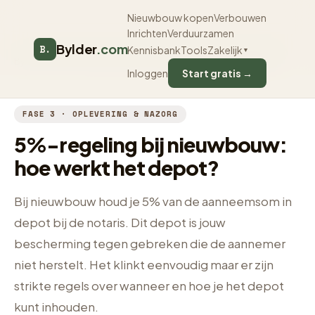
Nieuwbouw kopen
Verbouwen
Inrichten
Verduurzamen
Bylder
.com
B.
Kennisbank
Tools
Zakelijk
▼
Bylder
›
Gidsen
›
Oplevering & Nazorg
›
5 Procent Depot Regeling
Inloggen
Start gratis →
FASE 3 · OPLEVERING & NAZORG
5%-regeling bij nieuwbouw:
hoe werkt het depot?
Bij nieuwbouw houd je 5% van de aanneemsom in
depot bij de notaris. Dit depot is jouw
bescherming tegen gebreken die de aannemer
niet herstelt. Het klinkt eenvoudig maar er zijn
strikte regels over wanneer en hoe je het depot
kunt inhouden.