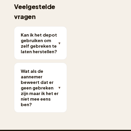
Veelgestelde
vragen
Kan ik het depot
gebruiken om
▾
zelf gebreken te
laten herstellen?
Ja, maar pas na een
formele procedure.
Wat als de
aannemer
Je moet de
beweert dat er
aannemer eerst
geen gebreken
▾
schriftelijk in
zijn maar ik het er
gebreke stellen en
niet mee eens
ben?
een redelijke
hersteltermijn
Dan kun je een
geven. Pas als hij niet
geschillenprocedure
reageert, kun je via
starten via de