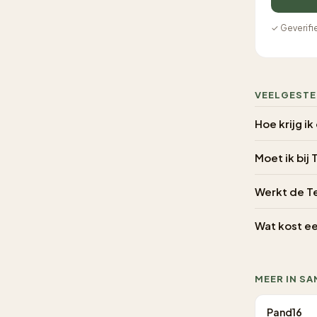
✓ Geverifi
VEELGESTE
Hoe krijg i
Moet ik bij
Werkt de T
Wat kost e
MEER IN SA
Pand16