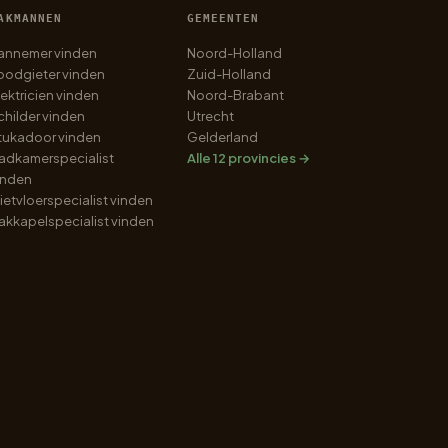
AKMANNEN
GEMEENTEN
annemer vinden
Noord-Holland
oodgieter vinden
Zuid-Holland
lektricien vinden
Noord-Brabant
childer vinden
Utrecht
tukadoor vinden
Gelderland
adkamerspecialist
Alle 12 provincies →
inden
ietvloerspecialist vinden
akkapelspecialist vinden