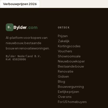
Verbouwprijzen 2026
Bylder
.com
B.
ONTDEK
Prijzen
AI-platform voor kopers van
Zakelijk
nieuwbouw, bestaande
Kortingscodes
bouw en renovatiewoningen.
Vouchers
Showroomsale
Bylder Nederland B.V.
KvK 65020006
Nieuwbouwkoper
Bestaande bouw
Renovatie
Gidsen
Blog
Bouwvergunning
Eerlijke prijzen
Over ons
For US homebuyers