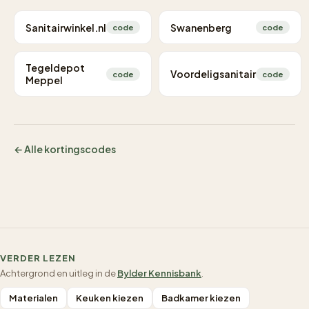
Sanitairwinkel.nl
Swanenberg
code
code
Tegeldepot
Voordeligsanitair
code
code
Meppel
← Alle kortingscodes
VERDER LEZEN
Achtergrond en uitleg in de
Bylder Kennisbank
.
Materialen
Keuken kiezen
Badkamer kiezen