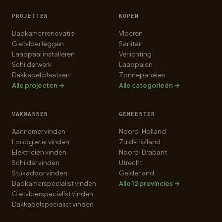
PROJECTEN
KOPEN
Badkamer renovatie
Vloeren
Gietvloer leggen
Sanitair
Laadpaal installeren
Verlichting
Schilderwerk
Laadpalen
Dakkapel plaatsen
Zonnepanelen
Alle projecten →
Alle categorieën →
VAKMANNEN
GEMEENTEN
Aannemer vinden
Noord-Holland
Loodgieter vinden
Zuid-Holland
Elektricien vinden
Noord-Brabant
Schilder vinden
Utrecht
Stukadoor vinden
Gelderland
Badkamerspecialist vinden
Alle 12 provincies →
Gietvloerspecialist vinden
Dakkapelspecialist vinden