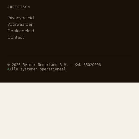
JURIDISCH
Privacybeleid
Voorwaarden
Cookiebeleid
Contact
© 2026 Bylder Nederland B.V. — KvK 65020006
Alle systemen operationeel