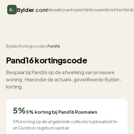
Bylder
.com
Nieuwbouw kopen
Verbouwen
Inrichten
Verd
B.
Bylder
›
Kortingscodes
›
Pand16
Pand16 kortingscode
Bespaar bij Pand16 op de afwerking van je nieuwe
woning. Hieronder de actuele, geverifieerde Bylder-
korting.
5%
5% korting bij Pand16 Rosmalen
5% korting op de uitgebreide collectie topkwaliteit In-
en Outdoor tegels en sanitair.