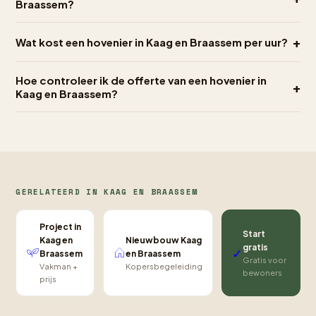
Braassem?
+
Wat kost een hovenier in Kaag en Braassem per uur?
Hoe controleer ik de offerte van een hovenier in
+
Kaag en Braassem?
GERELATEERD IN KAAG EN BRAASSEM
Project in
Start
Nieuwbouw Kaag
Kaag en
gratis
✓
en Braassem
Braassem
Gratis voor
Kopersbegeleiding
Vakman +
bewoners
prijs