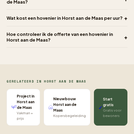
de Maas?
+
Wat kost een hovenier in Horst aan de Maas per uur?
Hoe controleer ik de offerte van een hovenier in
+
Horst aan de Maas?
GERELATEERD IN HORST AAN DE MAAS
Project in
Nieuwbouw
Start
Horst aan
Horst aan de
gratis
✓
de Maas
Maas
Gratis voor
Vakman +
bewoners
Kopersbegeleiding
prijs