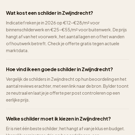
Wat kost een schilder in Zwijndrecht?
Indicatief reken je in 2026 op €12–€28/m² voor
binnenschilderwerk en €25–€55/m² voor buitenwerk. De prijs
hangt af van het voorwerk, het aantal lagen en of het wanden
of houtwerk betreft. Check je offerte gratis tegen actuele
marktdata.
Hoe vind ik een goede schilder in Zwijndrecht?
Vergelijk de schilders in Zwijndrecht op hun beoordeling en het
aantal reviews erachter, met een link naar de bron. Bylder toont
ze neutraal en laat je je offerte per post controleren op een
eerlijke prijs.
Welke schilder moet ik kiezen in Zwijndrecht?
Er is niet één beste schilder; het hangt af van je klus en budget.