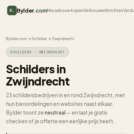
Bylder
.com
Nieuwbouw kopen
Verbouwen
Inrichten
Verd
B.
Bylder.com
→
Schilder
→
Zwijndrecht
SCHILDERS · ZWIJNDRECHT
Schilders in
Zwijndrecht
23 schildersbedrijven in en rond Zwijndrecht, met
hun beoordelingen en websites naast elkaar.
Bylder toont ze
neutraal
— en laat je gratis
checken of je offerte een eerlijke prijs heeft.