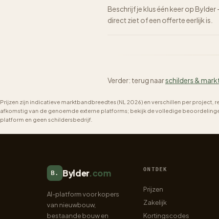
Beschrijf je klus één keer op Bylder
direct ziet of een offerte eerlijk is.
Verder: terug naar
schilders & mark
Prijzen zijn indicatieve marktbandbreedtes (NL 2026) en verschillen per project, 
afkomstig van de genoemde externe platforms; bekijk de volledige beoordelingen 
platform en geen schildersbedrijf.
ONTDEK
Bylder
.com
B.
Prijzen
AI-platform voor kopers
Zakelijk
van nieuwbouw,
bestaande bouw en
Kortingscodes