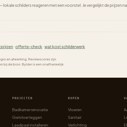
 — lokale schilders reageren met een voorstel. Je vergelijkt de prijze
tprijzen
·
offerte-check
·
wat kost schilderwerk
regio en afwerking. Reviewscores zijn
bij de bron. Bylder is een onafhankelijk
PROJECTEN
KOPEN
V
Badkamer renovatie
Vloeren
A
Gietvloer leggen
Sanitair
L
Laadpaal installeren
Verlichting
E