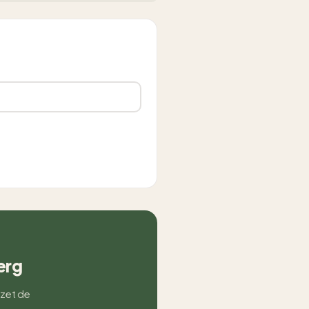
erg
 zet de