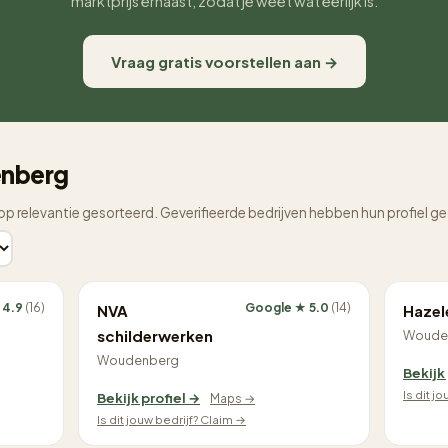
marktprijs ernaast, zodat je weet wat eerlijk is.
Vraag gratis voorstellen aan →
enberg
op relevantie gesorteerd. Geverifieerde bedrijven hebben hun profiel g
 4.9
(16)
Google ★ 5.0
(14)
NVA
Hazel
schilderwerken
Woude
Woudenberg
Bekijk
Is dit j
Bekijk profiel →
Maps →
Is dit jouw bedrijf? Claim →