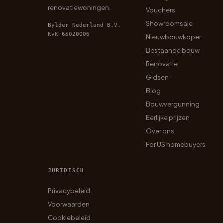
renovatiewoningen.
Vouchers
Showroomsale
Bylder Nederland B.V.
KvK 65020006
Nieuwbouwkoper
Bestaande bouw
Renovatie
Gidsen
Blog
Bouwvergunning
Eerlijke prijzen
Over ons
For US homebuyers
JURIDISCH
Privacybeleid
Voorwaarden
Cookiebeleid