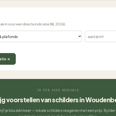
lak in voor een directe indicatie (NL 2026).
atis →
IN ÉÉN KEER GEREGELD
ijg voorstellen van schilders in Woudenb
ijf je klus één keer — lokale schilders reageren met een prijs. Bylder