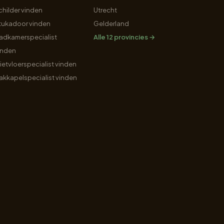
childer vinden
Utrecht
tukadoor vinden
Gelderland
adkamerspecialist
Alle 12 provincies →
inden
ietvloerspecialist vinden
akkapelspecialist vinden