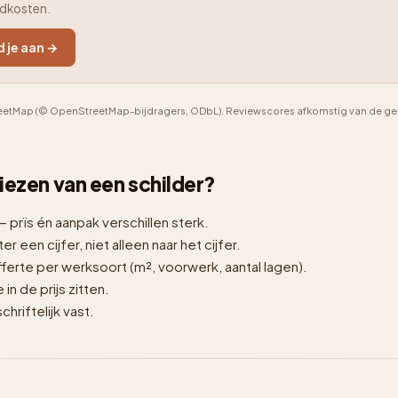
adkosten.
d je aan →
etMap (© OpenStreetMap-bijdragers, ODbL). Reviewscores afkomstig van de geno
 kiezen van een schilder?
— prïs én aanpak verschillen sterk.
er een cijfer, niet alleen naar het cijfer.
erte per werksoort (m², voorwerk, aantal lagen).
n de prijs zitten.
hriftelijk vast.