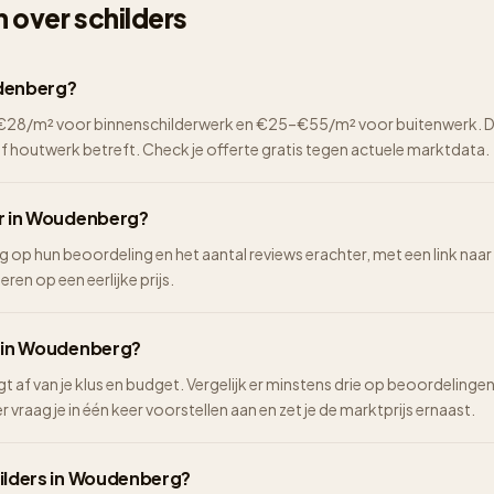
 over schilders
udenberg?
2–€28/m² voor binnenschilderwerk en €25–€55/m² voor buitenwerk. De 
of houtwerk betreft. Check je offerte gratis tegen actuele marktdata.
er in Woudenberg?
g op hun beoordeling en het aantal reviews erachter, met een link naar
eren op een eerlijke prijs.
n in Woudenberg?
ngt af van je klus en budget. Vergelijk er minstens drie op beoordelinge
vraag je in één keer voorstellen aan en zet je de marktprijs ernaast.
hilders in Woudenberg?