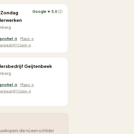
Google ★ 5.0
(2)
n Zondag
derwerken
nberg
 profiel →
Maps →
ouw bedrijf? Claim →
dersbedrijf Geijtenbeek
nberg
 profiel →
Maps →
ouw bedrijf? Claim →
uwkopers die nú een schilder