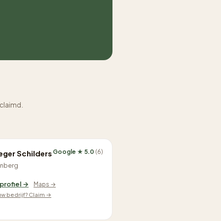
eclaimd.
Google ★ 5.0
(6)
eger Schilders
nberg
 profiel →
Maps →
ouw bedrijf? Claim →