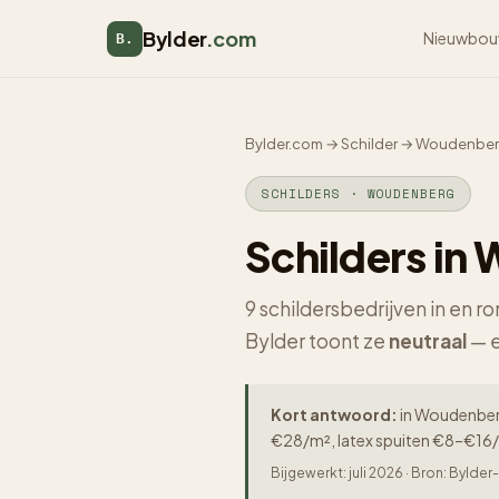
Bylder
.com
Nieuwbou
B.
Bylder.com
→
Schilder
→
Woudenbe
SCHILDERS · WOUDENBERG
Schilders i
9 schildersbedrijven in en 
Bylder toont ze
neutraal
— e
Kort antwoord:
in Woudenberg 
€28/m², latex spuiten €8–€16/
Bijgewerkt: juli 2026 · Bron: Byld