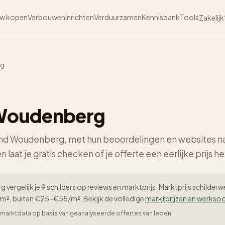
w kopen
Verbouwen
Inrichten
Verduurzamen
Kennisbank
Tools
Zakelijk
rg
n Woudenberg
rond Woudenberg, met hun beoordelingen en websites na
n laat je gratis checken of je offerte een eerlijke prijs he
vergelijk je 9 schilders op reviews en marktprijs. Marktprijs schilder
m², buiten €25–€55/m². Bekijk de volledige
marktprijzen en werkso
er-marktdata op basis van geanalyseerde offertes van leden.