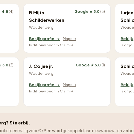
 4.8
(4)
Google ★ 5.0
(3)
B Mijts
Jurje
Schilderwerken
Schil
Woudenberg
Woude
Bekijk profiel →
Bekijk
Maps →
Is dit jouw bedrijf? Claim →
Is dit j
★ 5.0
(2)
Google ★ 5.0
(1)
J. Coljee jr.
Schil
Woudenberg
Woude
Bekijk profiel →
Bekijk
Maps →
Is dit jouw bedrijf? Claim →
Is dit j
rg? Sta erbij.
je profiel eenmalig voor €79 en word gekoppeld aan nieuwbouw- en verbo