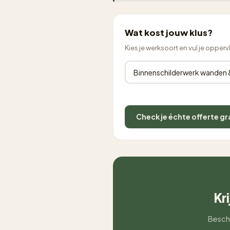
Wat kost jouw klus?
Kies je werksoort en vul je opperv
Check je échte offerte gr
Kr
Beschr