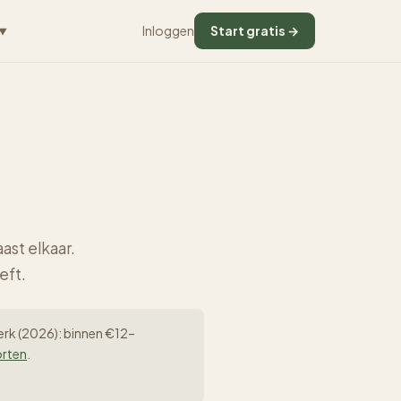
Inloggen
Start gratis →
▼
ast elkaar.
eft.
werk (2026): binnen €12–
orten
.