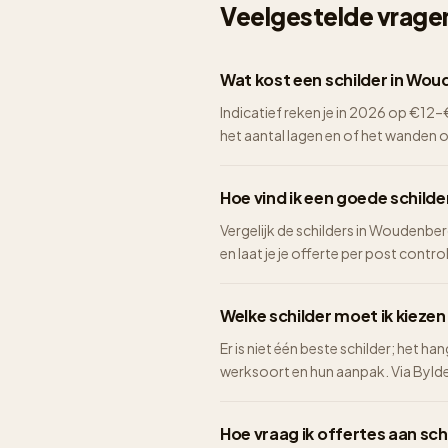
Veelgestelde vragen
Wat kost een schilder in Wo
Indicatief reken je in 2026 op €1
het aantal lagen en of het wanden 
Hoe vind ik een goede schild
Vergelijk de schilders in Woudenber
en laat je je offerte per post control
Welke schilder moet ik kieze
Er is niet één beste schilder; het ha
werksoort en hun aanpak. Via Bylder 
Hoe vraag ik offertes aan sc