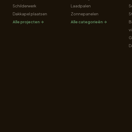
Schilderwerk
Laadpalen
S
Dakkapel plaatsen
Zonnepanelen
S
Alle projecten →
Alle categorieën →
B
v
G
D