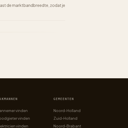
n naast de marktbandbreedte, zodat je
AKMANNEN
GEMEENTEN
annemer vinden
Noord-Holland
oodgieter vinden
Zuid-Holland
lektricien vinden
Noord-Brabant