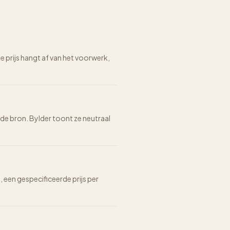
prijs hangt af van het voorwerk,
 de bron. Bylder toont ze neutraal
n, een gespecificeerde prijs per