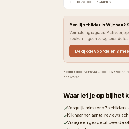
Is dit jouw bedrijf? Claim →
Ben jij schilder in Wijchen? S
Vermelding is gratis. Activeer 
zoeken — geen terugkerende le
Bekijk de voordelen & mel
Bedrijfsgegevens via Google & OpenStre
ons weten.
Waar let je op bij het
Vergelijk minstens 3 schilders 
Kijk naar het aantal reviews acht
Vraag een gespecificeerde off