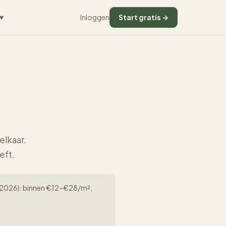
Inloggen
Start gratis →
▼
elkaar.
eft.
rk (2026): binnen €12–€28/m²,