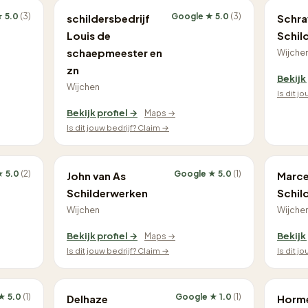
★ 5.0
(3)
Google ★ 5.0
(3)
schildersbedrijf
Schra
Louis de
Schil
schaepmeester en
Wijche
zn
Bekijk
Wijchen
Is dit j
Bekijk profiel →
Maps →
Is dit jouw bedrijf? Claim →
★ 5.0
(2)
Google ★ 5.0
(1)
John van As
Marce
Schilderwerken
Schil
Wijchen
Wijche
Bekijk profiel →
Bekijk
Maps →
Is dit jouw bedrijf? Claim →
Is dit j
★ 5.0
(1)
Google ★ 1.0
(1)
Delhaze
Horm