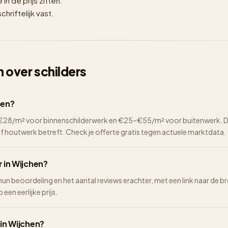
n de prijs zitten.
hriftelijk vast.
 over schilders
hen?
2–€28/m² voor binnenschilderwerk en €25–€55/m² voor buitenwerk. De 
of houtwerk betreft. Check je offerte gratis tegen actuele marktdata.
r in Wijchen?
 hun beoordeling en het aantal reviews erachter, met een link naar de br
een eerlijke prijs.
 in Wijchen?