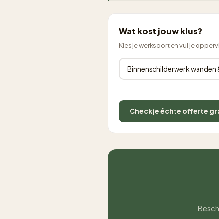
Wat kost jouw klus?
Kies je werksoort en vul je opperv
Check je échte offerte gr
Beschr