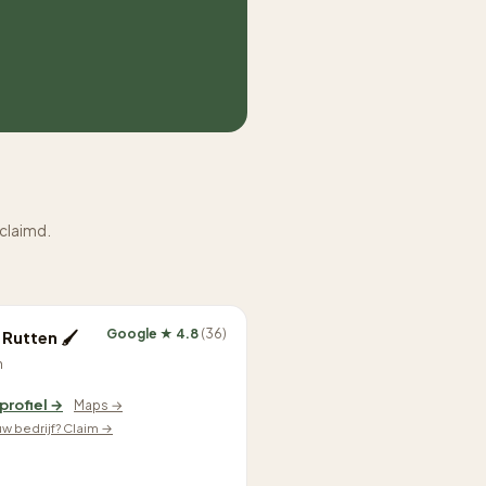
eclaimd.
Google ★ 4.8
(36)
 Rutten 🖌
n
 profiel →
Maps →
ouw bedrijf? Claim →