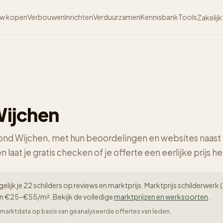
w kopen
Verbouwen
Inrichten
Verduurzamen
Kennisbank
Tools
Zakelijk
Wijchen
 rond Wijchen, met hun beoordelingen en websites naast 
n laat je gratis checken of je offerte een eerlijke prijs he
gelijk je 22 schilders op reviews en marktprijs. Marktprijs schilderwe
en €25–€55/m². Bekijk de volledige
marktprijzen en werksoorten
.
er-marktdata op basis van geanalyseerde offertes van leden.