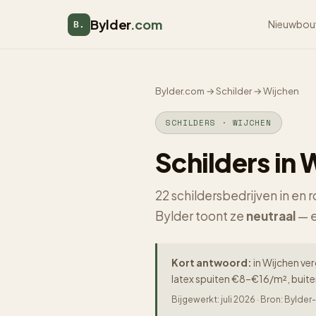
Bylder
.com
Nieuwbou
B.
Bylder.com
→
Schilder
→
Wijchen
SCHILDERS · WIJCHEN
Schilders in 
22 schildersbedrijven in en
Bylder toont ze
neutraal
— e
Kort antwoord:
in Wijchen ver
latex spuiten €8–€16/m², buit
Bijgewerkt: juli 2026 · Bron: Byld