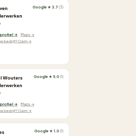
Google ★ 3.7
(3)
ven
derwerken
n
 profiel →
Maps →
ouw bedrijf? Claim →
Google ★ 5.0
(1)
l Wouters
derwerken
n
 profiel →
Maps →
ouw bedrijf? Claim →
Google ★ 1.0
(1)
es