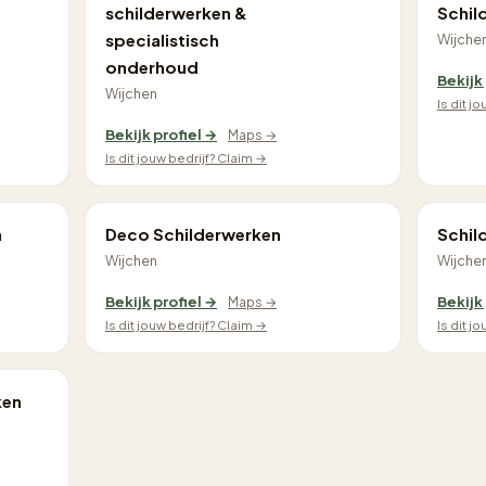
schilderwerken &
Schil
specialistisch
Wijche
onderhoud
Bekijk
Wijchen
Is dit j
Bekijk profiel →
Maps →
Is dit jouw bedrijf? Claim →
n
Deco Schilderwerken
Schil
Wijchen
Wijche
Bekijk profiel →
Bekijk
Maps →
Is dit jouw bedrijf? Claim →
Is dit j
ken