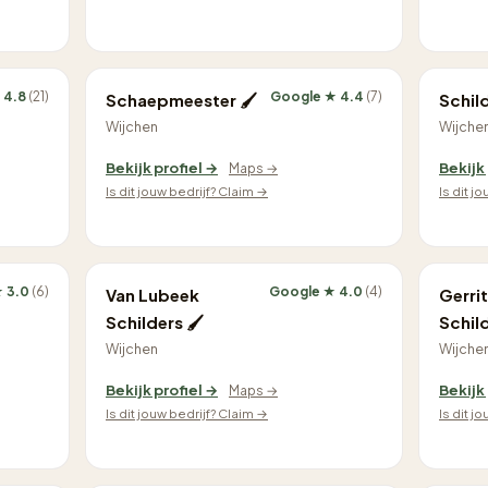
 4.8
(21)
Google ★ 4.4
(7)
Schaepmeester 🖌
Schil
Wijchen
Wijche
Bekijk profiel →
Bekijk
Maps →
Is dit jouw bedrijf? Claim →
Is dit j
 3.0
(6)
Google ★ 4.0
(4)
Van Lubeek
Gerrit
Schilders 🖌
Schil
Wijchen
Wijche
Bekijk profiel →
Bekijk
Maps →
Is dit jouw bedrijf? Claim →
Is dit j