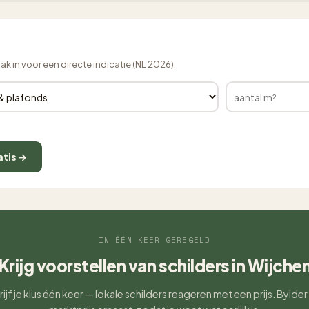
lak in voor een directe indicatie (NL 2026).
atis →
IN ÉÉN KEER GEREGELD
Krijg voorstellen van schilders in Wijche
ijf je klus één keer — lokale schilders reageren met een prijs. Bylder