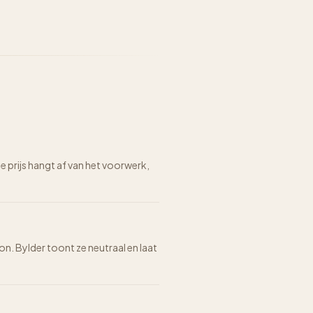
prijs hangt af van het voorwerk,
on. Bylder toont ze neutraal en laat