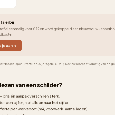
ta erbij.
je profiel eenmalig voor €79 en word gekoppeld aan nieuwbouw- en verbo
adkosten.
d je aan →
etMap (© OpenStreetMap-bijdragers, ODbL). Reviewscores afkomstig van de geno
 kiezen van een schilder?
— prïs én aanpak verschillen sterk.
er een cijfer, niet alleen naar het cijfer.
erte per werksoort (m², voorwerk, aantal lagen).