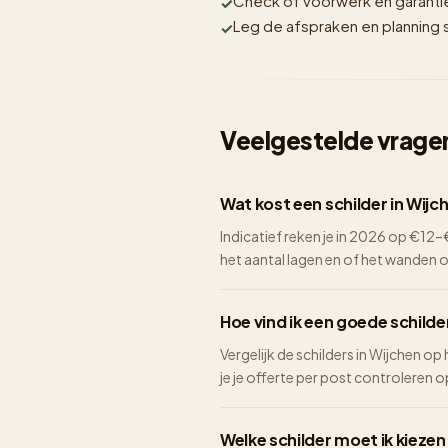
Check of voorwerk en garantie i
Leg de afspraken en planning sc
Veelgestelde vragen
Wat kost een schilder in Wijc
Indicatief reken je in 2026 op €1
het aantal lagen en of het wanden 
Hoe vind ik een goede schilde
Vergelijk de schilders in Wijchen op
je je offerte per post controleren op 
Welke schilder moet ik kiezen