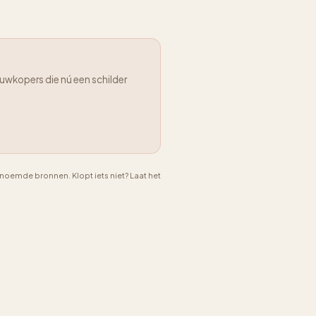
uwkopers die nú een schilder
emde bronnen. Klopt iets niet? Laat het