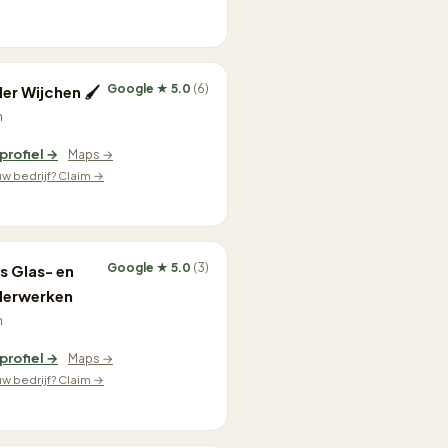
Google ★ 5.0
(6)
der Wijchen 🖌
n
 profiel →
Maps →
ouw bedrijf? Claim →
Google ★ 5.0
(3)
s Glas- en
derwerken
n
 profiel →
Maps →
ouw bedrijf? Claim →