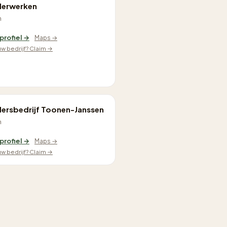
derwerken
n
 profiel →
Maps →
ouw bedrijf? Claim →
dersbedrijf Toonen-Janssen
n
 profiel →
Maps →
ouw bedrijf? Claim →