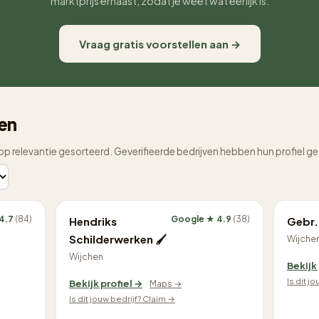
marktprijs ernaast, zodat je weet wat eerlijk is.
Vraag gratis voorstellen aan →
hen
op relevantie gesorteerd. Geverifieerde bedrijven hebben hun profiel g
4.7
(84)
Google ★ 4.9
(38)
Hendriks
Gebr.
Schilderwerken 🖌
Wijche
Wijchen
Bekijk
Is dit j
Bekijk profiel →
Maps →
Is dit jouw bedrijf? Claim →