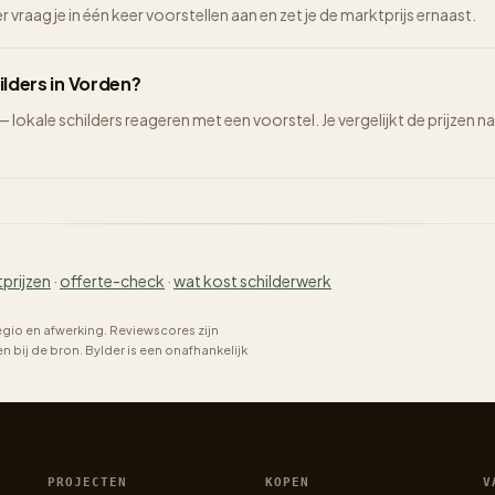
vraag je in één keer voorstellen aan en zet je de marktprijs ernaast.
ilders in Vorden?
 — lokale schilders reageren met een voorstel. Je vergelijkt de prijze
tprijzen
·
offerte-check
·
wat kost schilderwerk
regio en afwerking. Reviewscores zijn
bij de bron. Bylder is een onafhankelijk
PROJECTEN
KOPEN
V