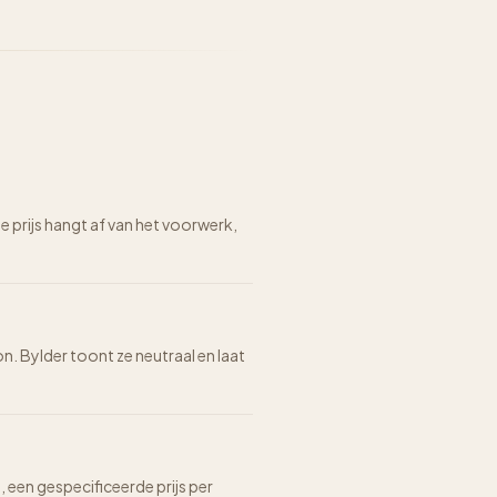
prijs hangt af van het voorwerk,
on. Bylder toont ze neutraal en laat
n, een gespecificeerde prijs per