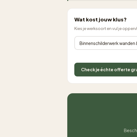
Wat kost jouw klus?
Kies je werksoort en vul je opperv
Check je échte offerte gr
Beschr