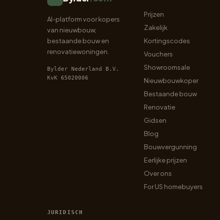
Prijzen
AI-platform voor kopers
Zakelijk
van nieuwbouw,
bestaande bouw en
Kortingscodes
renovatiewoningen.
Vouchers
Showroomsale
Bylder Nederland B.V.
KvK 65020006
Nieuwbouwkoper
Bestaande bouw
Renovatie
Gidsen
Blog
Bouwvergunning
Eerlijke prijzen
Over ons
For US homebuyers
JURIDISCH