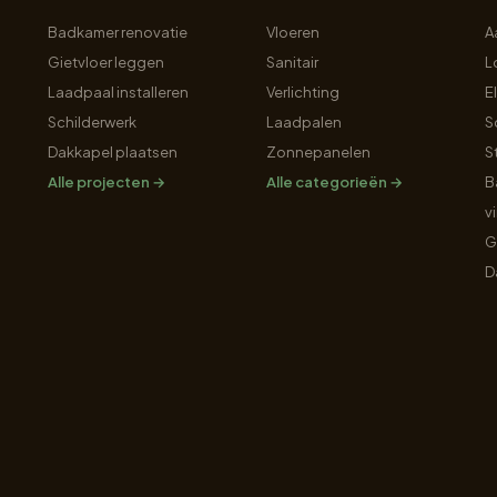
Badkamer renovatie
Vloeren
A
Gietvloer leggen
Sanitair
L
Laadpaal installeren
Verlichting
E
Schilderwerk
Laadpalen
S
Dakkapel plaatsen
Zonnepanelen
S
Alle projecten →
Alle categorieën →
B
v
G
D