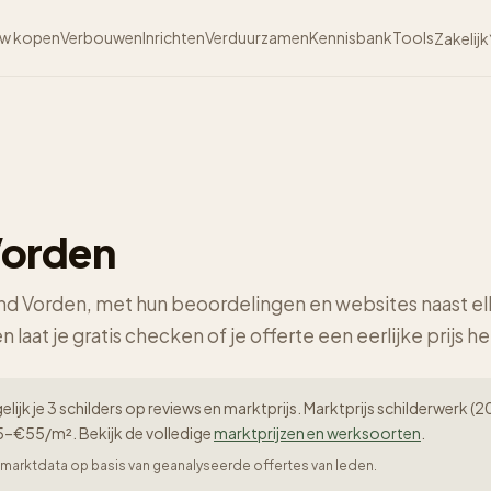
w kopen
Verbouwen
Inrichten
Verduurzamen
Kennisbank
Tools
Zakelijk
Vorden
rond Vorden, met hun beoordelingen en websites naast el
n laat je gratis checken of je offerte een eerlijke prijs he
elijk je 3 schilders op reviews en marktprijs. Marktprijs schilderwerk
–€55/m². Bekijk de volledige
marktprijzen en werksoorten
.
er-marktdata op basis van geanalyseerde offertes van leden.