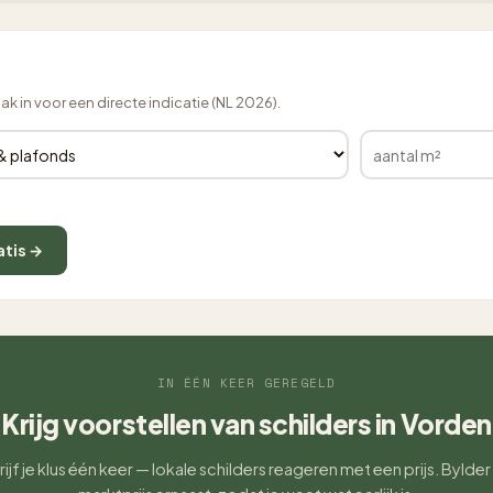
lak in voor een directe indicatie (NL 2026).
atis →
IN ÉÉN KEER GEREGELD
Krijg voorstellen van schilders in Vorden
ijf je klus één keer — lokale schilders reageren met een prijs. Bylder