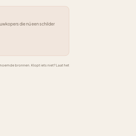
uwkopers die nú een schilder
emde bronnen. Klopt iets niet? Laat het