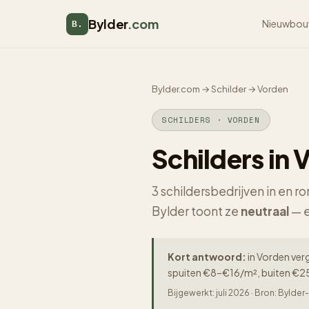
Bylder
.com
Nieuwbou
B.
Bylder.com
→
Schilder
→
Vorden
SCHILDERS · VORDEN
Schilders in 
3 schildersbedrijven in en 
Bylder toont ze
neutraal
— e
Kort antwoord:
in Vorden verg
spuiten €8–€16/m², buiten €25
Bijgewerkt: juli 2026 · Bron: Byld