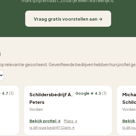
marktprijs ernaast, zodat je weet wat eerlijk is.
Vraag gratis voorstellen aan →
n
op relevantie gesorteerd. Geverifieerde bedrijven hebben hun profiel g
 4.7
(3)
Google ★ 4.3
(3)
Schildersbedrijf A.
Micha
Peters
Schil
Vorden
Vorden
Bekijk profiel →
Bekijk
Maps →
Is dit jouw bedrijf? Claim →
Is dit j