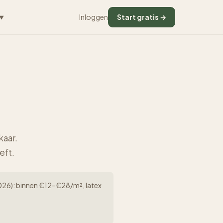
Inloggen
Start gratis →
▼
kaar.
eft.
 (2026): binnen €12–€28/m², latex