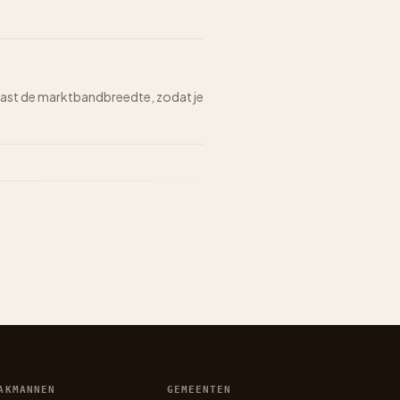
n naast de marktbandbreedte, zodat je
AKMANNEN
GEMEENTEN