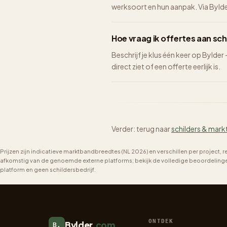
werksoort en hun aanpak. Via Bylder 
Hoe vraag ik offertes aan sch
Beschrijf je klus één keer op Bylder
direct ziet of een offerte eerlijk is.
Verder: terug naar
schilders & mark
Prijzen zijn indicatieve marktbandbreedtes (NL 2026) en verschillen per project, 
afkomstig van de genoemde externe platforms; bekijk de volledige beoordelingen 
platform en geen schildersbedrijf.
ONTDEK
Bylder
.com
B.