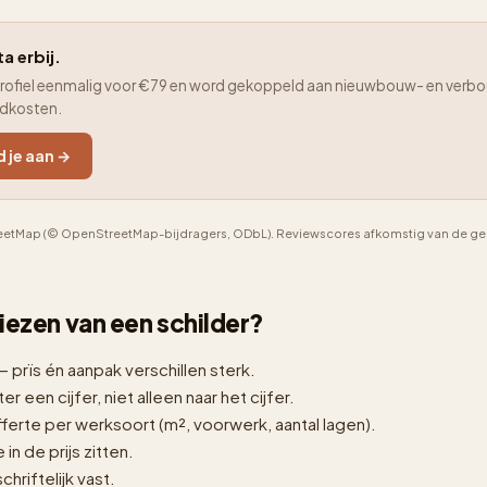
ta erbij.
je profiel eenmalig voor €79 en word gekoppeld aan nieuwbouw- en verbo
adkosten.
d je aan →
etMap (© OpenStreetMap-bijdragers, ODbL). Reviewscores afkomstig van de geno
 kiezen van een schilder?
— prïs én aanpak verschillen sterk.
er een cijfer, niet alleen naar het cijfer.
erte per werksoort (m², voorwerk, aantal lagen).
n de prijs zitten.
hriftelijk vast.