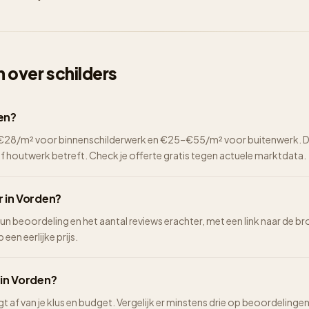
 over schilders
den?
2–€28/m² voor binnenschilderwerk en €25–€55/m² voor buitenwerk. De 
of houtwerk betreft. Check je offerte gratis tegen actuele marktdata.
r in Vorden?
hun beoordeling en het aantal reviews erachter, met een link naar de br
een eerlijke prijs.
 in Vorden?
ngt af van je klus en budget. Vergelijk er minstens drie op beoordelinge