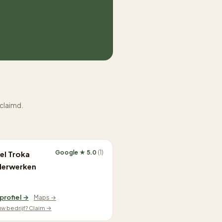
eclaimd.
Google ★ 5.0
(1)
el Troka
derwerken
 profiel →
Maps →
ouw bedrijf? Claim →