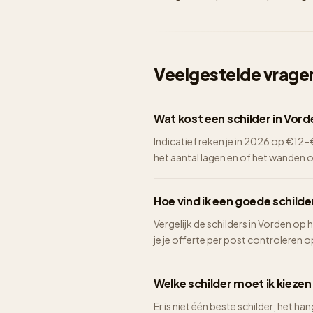
Veelgestelde vragen
Wat kost een schilder in Vor
Indicatief reken je in 2026 op €1
het aantal lagen en of het wanden 
Hoe vind ik een goede schilde
Vergelijk de schilders in Vorden op 
je je offerte per post controleren op 
Welke schilder moet ik kiezen
Er is niet één beste schilder; het ha