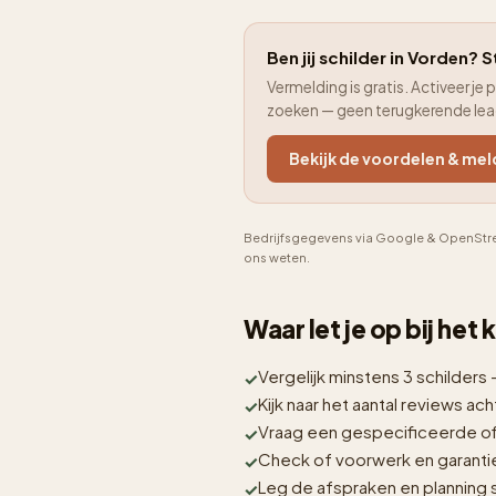
Ben jij schilder in Vorden? S
Vermelding is gratis. Activeer 
zoeken — geen terugkerende le
Bekijk de voordelen & mel
Bedrijfsgegevens via Google & OpenStre
ons weten.
Waar let je op bij het
Vergelijk minstens 3 schilders 
Kijk naar het aantal reviews acht
Vraag een gespecificeerde off
Check of voorwerk en garantie i
Leg de afspraken en planning sc