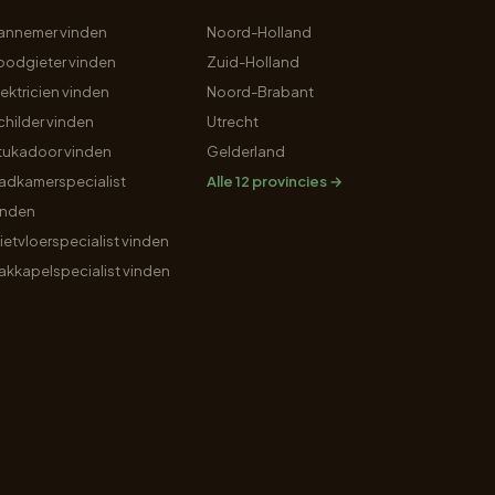
annemer vinden
Noord-Holland
oodgieter vinden
Zuid-Holland
lektricien vinden
Noord-Brabant
childer vinden
Utrecht
tukadoor vinden
Gelderland
adkamerspecialist
Alle 12 provincies →
inden
ietvloerspecialist vinden
akkapelspecialist vinden