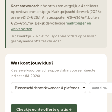
Kort antwoord:
in Voorthuizen vergelijk je 4 schilders
op reviews en marktprijs. Marktprijs schilderwerk (2026):
binnen €12–€28/m², latex spuiten €8–€16/m², buiten
€25–€55/m². Bekijk de volledige
marktprijzen en
werksoorten
.
Bijgewerkt: juli 2026 · Bron: Bylder-marktdata op basis van
geanalyseerde offertes van leden.
Wat kost jouw klus?
Kies je werksoort en vul je oppervlak in voor een directe
indicatie (NL 2026).
Check je échte offerte gratis →