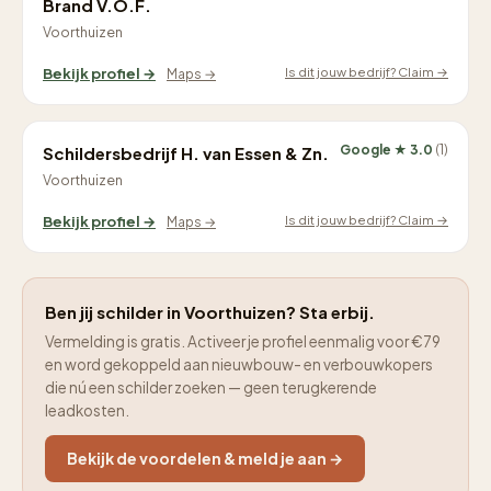
Brand V.O.F.
Voorthuizen
Is dit jouw bedrijf? Claim →
Bekijk profiel →
Maps →
Google ★ 3.0
(1)
Schildersbedrijf H. van Essen & Zn.
Voorthuizen
Is dit jouw bedrijf? Claim →
Bekijk profiel →
Maps →
Ben jij schilder in Voorthuizen? Sta erbij.
Vermelding is gratis. Activeer je profiel eenmalig voor €79
en word gekoppeld aan nieuwbouw- en verbouwkopers
die nú een schilder zoeken — geen terugkerende
leadkosten.
Bekijk de voordelen & meld je aan →