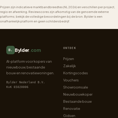
Prijzen zijn indicatieve marktbandbreedtes (NL 2026) en verschillen per project,
regio en afwerking. Reviewscores zijn afkomstig van de genoemde externe
platforms; bekijk de volledige beoordelingen bij de bron. Bylder is een
onafhankelijk platform en geen schildersbedrijf.
ONTDEK
Bylder
.com
B.
Prijzen
AI-platform voor kopers van
Zakelijk
nieuwbouw, bestaande
bouw en renovatiewoningen.
Kortingscodes
Vouchers
Bylder Nederland B.V.
Showroomsale
KvK 65020006
Nieuwbouwkoper
Bestaande bouw
Renovatie
Gidsen