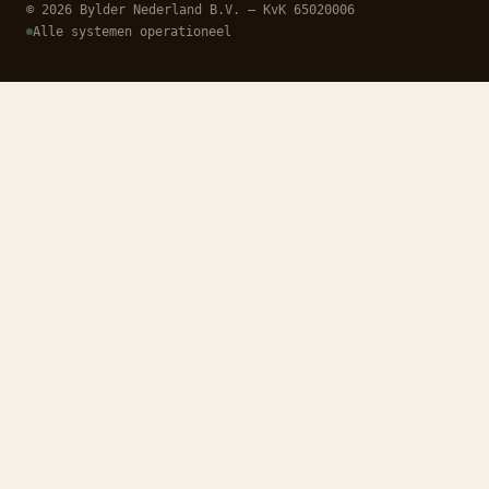
© 2026 Bylder Nederland B.V. — KvK 65020006
Alle systemen operationeel