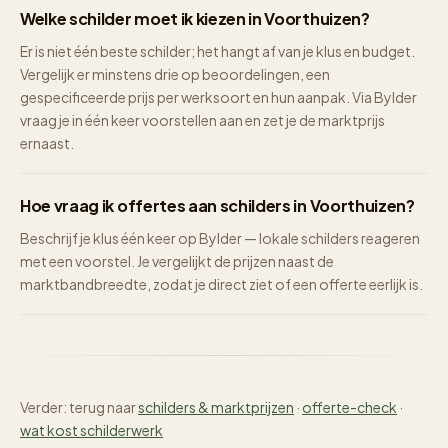
Welke schilder moet ik kiezen in Voorthuizen?
Er is niet één beste schilder; het hangt af van je klus en budget.
Vergelijk er minstens drie op beoordelingen, een
gespecificeerde prijs per werksoort en hun aanpak. Via Bylder
vraag je in één keer voorstellen aan en zet je de marktprijs
ernaast.
Hoe vraag ik offertes aan schilders in Voorthuizen?
Beschrijf je klus één keer op Bylder — lokale schilders reageren
met een voorstel. Je vergelijkt de prijzen naast de
marktbandbreedte, zodat je direct ziet of een offerte eerlijk is.
Verder: terug naar
schilders & marktprijzen
·
offerte-check
·
wat kost schilderwerk