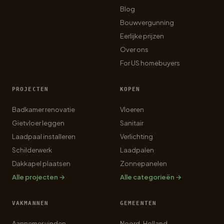
Blog
Bouwvergunning
Eerlijke prijzen
Over ons
For US homebuyers
PROJECTEN
KOPEN
Badkamer renovatie
Vloeren
Gietvloer leggen
Sanitair
Laadpaal installeren
Verlichting
Schilderwerk
Laadpalen
Dakkapel plaatsen
Zonnepanelen
Alle projecten →
Alle categorieën →
VAKMANNEN
GEMEENTEN
Aannemer vinden
Noord-Holland