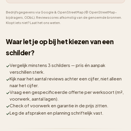
Bedrijfsgegevens via Google & OpenStreetMap (© OpenStreetMap-
bijdragers, ODbL). Reviewscores afkomstig van de genoemde bronnen.
Klopt iets niet? Laat het ons weten.
Waar let je op bij het kiezen van een
schilder?
Vergelijk minstens 3 schilders — prïs én aanpak
verschillen sterk.
Kijk naar het aantal reviews achter een cijfer, niet alleen
naar het cijfer.
Vraag een gespecificeerde offerte per werksoort (m²,
voorwerk, aantal lagen).
Check of voorwerk en garantie in de prijs zitten.
Leg de afspraken en planning schriftelijk vast.