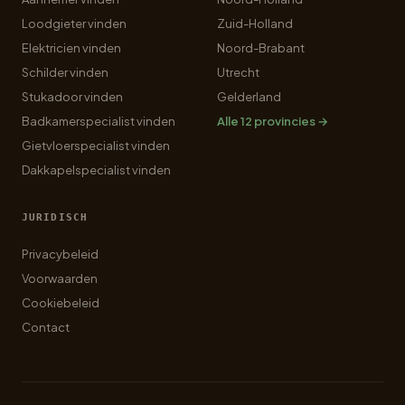
Loodgieter vinden
Zuid-Holland
Elektricien vinden
Noord-Brabant
Schilder vinden
Utrecht
Stukadoor vinden
Gelderland
Badkamerspecialist vinden
Alle 12 provincies →
Gietvloerspecialist vinden
Dakkapelspecialist vinden
JURIDISCH
Privacybeleid
Voorwaarden
Cookiebeleid
Contact