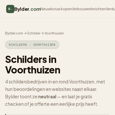
Bylder
.com
Nieuwbouw kopen
Verbouwen
Inrichten
Verd
B.
Bylder.com
→
Schilder
→
Voorthuizen
SCHILDERS · VOORTHUIZEN
Schilders in
Voorthuizen
4 schildersbedrijven in en rond Voorthuizen, met
hun beoordelingen en websites naast elkaar.
Bylder toont ze
neutraal
— en laat je gratis
checken of je offerte een eerlijke prijs heeft.