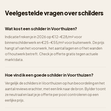
Veelgestelde vragen over schilders
Wat kost een schilder in Voorthuizen?
Indicatief reken je in 2026 op €12–€28/m² voor
binnenschilderwerk en €25–€55/m² voor buitenwerk. De prijs
hangt af van het voorwerk, het aantal lagen en of het wanden
of houtwerk betreft. Check je offerte gratis tegen actuele
marktdata.
Hoe vind ik een goede schilder in Voorthuizen?
Vergelijk de schilders in Voorthuizen op hun beoordeling en het
aantal reviews erachter, met een link naar de bron. Bylder toont
ze neutraal en laat je je offerte per post controleren op een
eerlijke prijs.