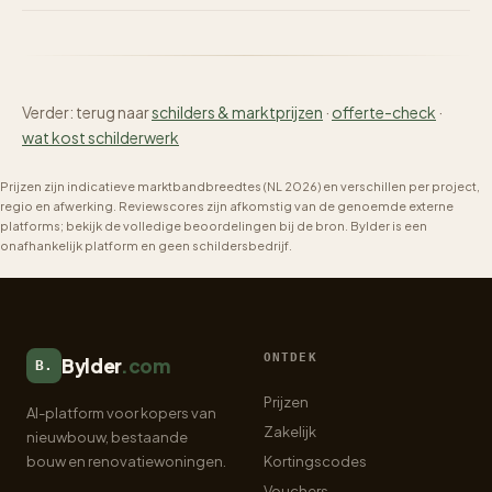
Verder: terug naar
schilders & marktprijzen
·
offerte-check
·
wat kost schilderwerk
Prijzen zijn indicatieve marktbandbreedtes (NL 2026) en verschillen per project,
regio en afwerking. Reviewscores zijn afkomstig van de genoemde externe
platforms; bekijk de volledige beoordelingen bij de bron. Bylder is een
onafhankelijk platform en geen schildersbedrijf.
ONTDEK
Bylder
.com
B.
Prijzen
AI-platform voor kopers van
Zakelijk
nieuwbouw, bestaande
bouw en renovatiewoningen.
Kortingscodes
Vouchers