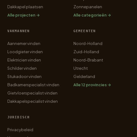
Dakkapel plaatsen
Zonnepanelen
Alle projecten →
Alle categorieën →
VAKMANNEN
GEMEENTEN
Aannemer vinden
Noord-Holland
Loodgieter vinden
Zuid-Holland
Elektricien vinden
Noord-Brabant
Schilder vinden
Utrecht
Stukadoor vinden
Gelderland
Badkamerspecialist vinden
Alle 12 provincies →
Gietvloerspecialist vinden
Dakkapelspecialist vinden
JURIDISCH
Privacybeleid