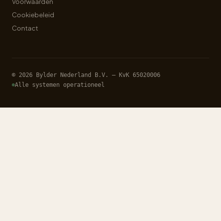
Voorwaarden
Cookiebeleid
Contact
© 2026 Bylder Nederland B.V. — KvK 65020006
Alle systemen operationeel