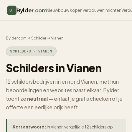
Bylder
.com
Nieuwbouw kopen
Verbouwen
Inrichten
Verd
B.
Bylder.com
→
Schilder
→
Vianen
SCHILDERS · VIANEN
Schilders in Vianen
12 schildersbedrijven in en rond Vianen, met hun
beoordelingen en websites naast elkaar. Bylder
toont ze
neutraal
— en laat je gratis checken of je
offerte een eerlijke prijs heeft.
Kort antwoord:
in Vianen vergelijk je 12 schilders op