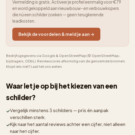
Vermelding is gratis. Activeer je profiel eenmalig voor €79
en word gekoppeld aan nieuwbouw- en verbouwkopers
die nú een schilder zoeken — geen terugkerende
leadkosten.
Bekijk de voordelen & meld je aan →
Bedrijfsgegevens via Google & OpenStreetMap (© OpenStreetMap-
bijdragers, ODbL). Reviewscores afkomstig van de genoemde bronnen.
Klopt iets niet? Laat het ons weten.
Waar let je op bij het kiezen van een
schilder?
Vergelijk minstens 3 schilders — prïs én aanpak
verschillen sterk.
Kijk naar het aantal reviews achter een cijfer, niet alleen
naar het cijfer.