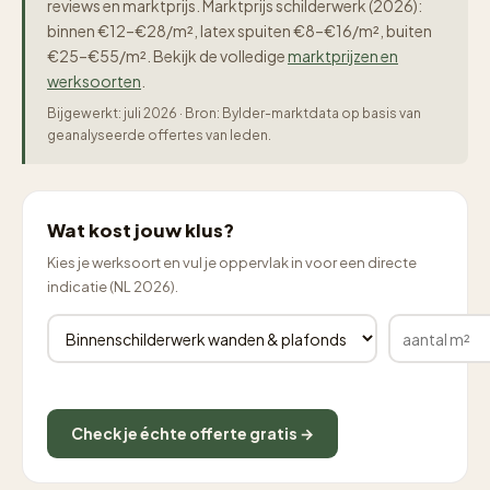
reviews en marktprijs. Marktprijs schilderwerk (2026):
binnen €12–€28/m², latex spuiten €8–€16/m², buiten
€25–€55/m². Bekijk de volledige
marktprijzen en
werksoorten
.
Bijgewerkt: juli 2026 · Bron: Bylder-marktdata op basis van
geanalyseerde offertes van leden.
Wat kost jouw klus?
Kies je werksoort en vul je oppervlak in voor een directe
indicatie (NL 2026).
Check je échte offerte gratis →