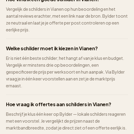
Vergelijk de schilders in Vianen op hun beoordeling en het
aantal reviews erachter, met een link naar de bron. Bylder toont
ze neutraal en laat je je offerte per post controleren op een
eerlijke prijs.
Welke schilder moet ik kiezen in Vianen?
Er is niet één beste schilder; het hangt af van je klus en budget.
Vergelijk er minstens drie op beoordelingen, een
gespecificeerde prijs per werksoort en hun aanpak. Via Bylder
vraag je in één keer voorstellen aan en zet je de marktprijs
ernaast.
Hoe vraag ik offertes aan schilders in Vianen?
Beschrijf je klus één keer op Bylder — lokale schilders reageren
met een voorstel. Je vergelijkt de prijzen naast de
marktbandbreedte, zodat je direct ziet of een offerte eerlijk is.