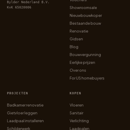
Bylder Nederland B.V.
Showroomsale
KvK 65020006
Nieuwbouwkoper
Bestaande bouw
Renovatie
Gidsen
Blog
Bouwvergunning
Eerlijke prijzen
Over ons
For US homebuyers
PROJECTEN
KOPEN
Badkamer renovatie
Vloeren
Gietvloer leggen
Sanitair
Laadpaal installeren
Verlichting
Schilderwerk
Laadpalen