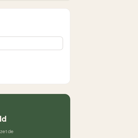
ld
 zet de