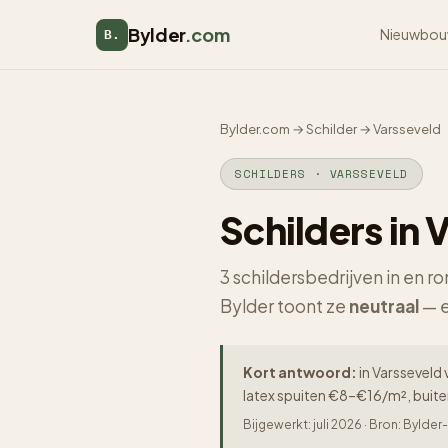
Bylder
.com
Nieuwbou
B.
Bylder.com
→
Schilder
→
Varsseveld
SCHILDERS · VARSSEVELD
Schilders in 
3 schildersbedrijven in en r
Bylder toont ze
neutraal
— e
Kort antwoord:
in Varsseveld 
latex spuiten €8–€16/m², buit
Bijgewerkt: juli 2026 · Bron: Byld