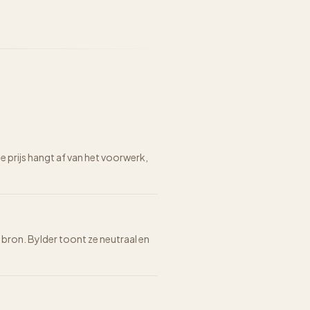
prijs hangt af van het voorwerk,
e bron. Bylder toont ze neutraal en