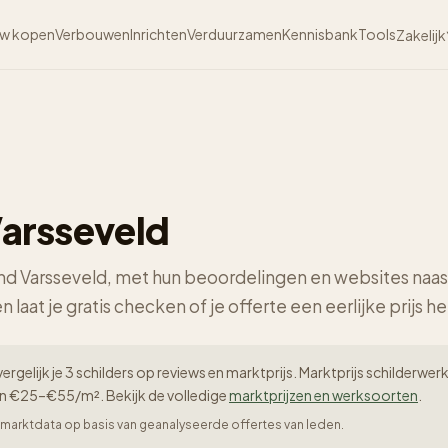
w kopen
Verbouwen
Inrichten
Verduurzamen
Kennisbank
Tools
Zakelijk
Varsseveld
ond Varsseveld, met hun beoordelingen en websites naast
n laat je gratis checken of je offerte een eerlijke prijs he
vergelijk je 3 schilders op reviews en marktprijs. Marktprijs schilder
en €25–€55/m². Bekijk de volledige
marktprijzen en werksoorten
.
er-marktdata op basis van geanalyseerde offertes van leden.