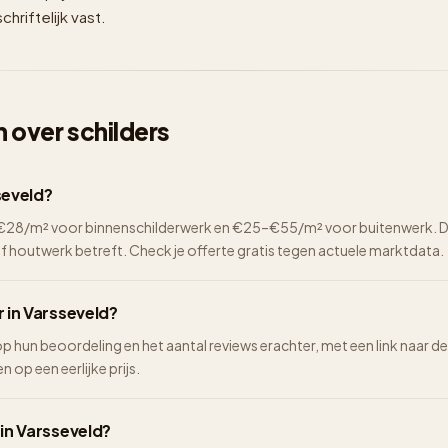
hriftelijk vast.
 over schilders
seveld?
2–€28/m² voor binnenschilderwerk en €25–€55/m² voor buitenwerk. De 
of houtwerk betreft. Check je offerte gratis tegen actuele marktdata.
r in Varsseveld?
 op hun beoordeling en het aantal reviews erachter, met een link naar d
n op een eerlijke prijs.
 in Varsseveld?