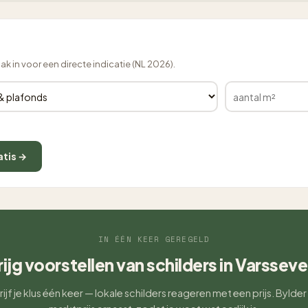
lak in voor een directe indicatie (NL 2026).
atis →
IN ÉÉN KEER GEREGELD
rijg voorstellen van schilders in Varsseve
ijf je klus één keer — lokale schilders reageren met een prijs. Bylder