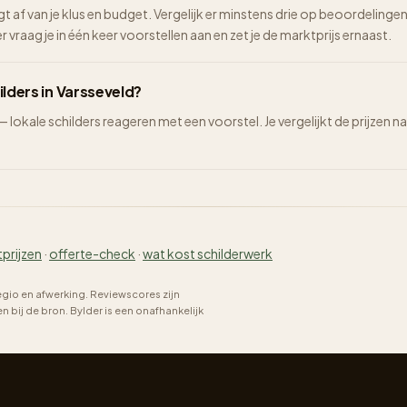
ngt af van je klus en budget. Vergelijk er minstens drie op beoordelinge
vraag je in één keer voorstellen aan en zet je de marktprijs ernaast.
ilders in Varsseveld?
 — lokale schilders reageren met een voorstel. Je vergelijkt de prijze
tprijzen
·
offerte-check
·
wat kost schilderwerk
regio en afwerking. Reviewscores zijn
bij de bron. Bylder is een onafhankelijk