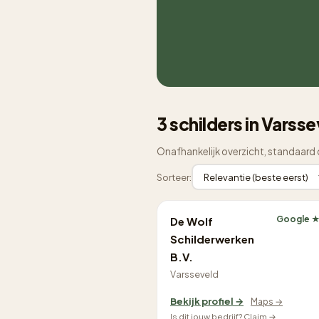
3 schilders in Varss
Onafhankelijk overzicht, standaard 
Sorteer:
Google ★
De Wolf
Schilderwerken
B.V.
Varsseveld
Bekijk profiel →
Maps →
Is dit jouw bedrijf? Claim →