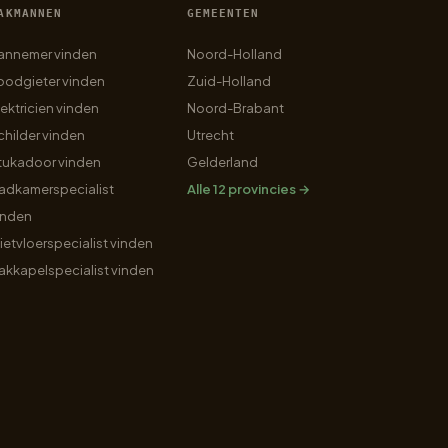
AKMANNEN
GEMEENTEN
annemer vinden
Noord-Holland
oodgieter vinden
Zuid-Holland
lektricien vinden
Noord-Brabant
childer vinden
Utrecht
tukadoor vinden
Gelderland
adkamerspecialist
Alle 12 provincies →
inden
ietvloerspecialist vinden
akkapelspecialist vinden