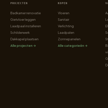
PROJECTEN
KOPEN
V
Badkamer renovatie
Vloeren
A
Gietvloer leggen
Sanitair
L
Laadpaal installeren
Verlichting
E
Schilderwerk
Laadpalen
S
Dakkapel plaatsen
Zonnepanelen
S
Alle projecten →
Alle categorieën →
B
v
G
D