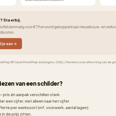
? Sta erbij.
je profiel eenmalig voor €79 en word gekoppeld aan nieuwbouw- en verbo
adkosten.
d je aan →
etMap (© OpenStreetMap-bijdragers, ODbL). Reviewscores afkomstig van de geno
 kiezen van een schilder?
— prïs én aanpak verschillen sterk.
er een cijfer, niet alleen naar het cijfer.
erte per werksoort (m², voorwerk, aantal lagen).
n de prijs zitten.