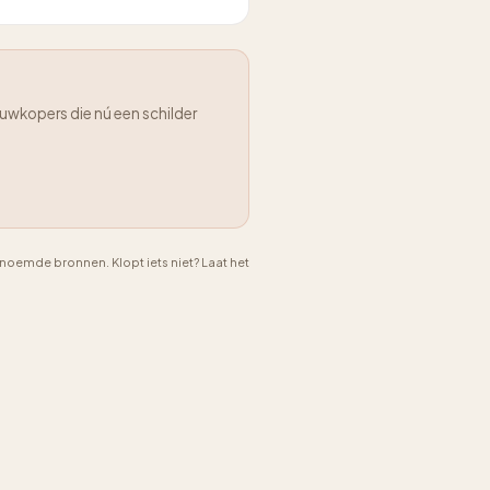
uwkopers die nú een schilder
emde bronnen. Klopt iets niet? Laat het