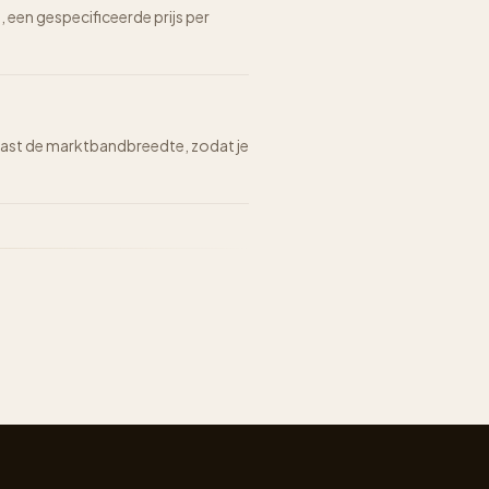
n, een gespecificeerde prijs per
n naast de marktbandbreedte, zodat je