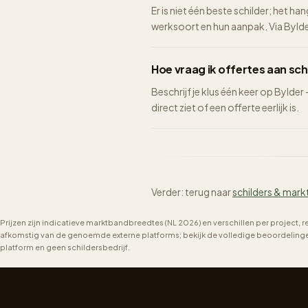
Er is niet één beste schilder; het ha
werksoort en hun aanpak. Via Bylder 
Hoe vraag ik offertes aan sch
Beschrijf je klus één keer op Bylder
direct ziet of een offerte eerlijk is.
Verder: terug naar
schilders & mark
Prijzen zijn indicatieve marktbandbreedtes (NL 2026) en verschillen per project, 
afkomstig van de genoemde externe platforms; bekijk de volledige beoordelingen 
platform en geen schildersbedrijf.