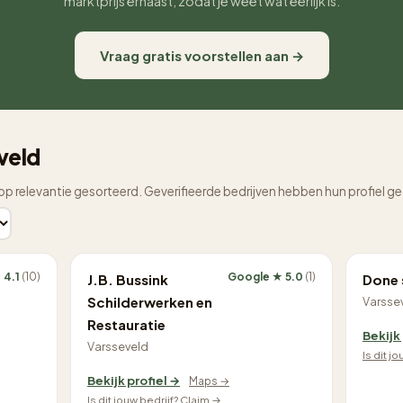
marktprijs ernaast, zodat je weet wat eerlijk is.
Vraag gratis voorstellen aan →
eveld
op relevantie gesorteerd. Geverifieerde bedrijven hebben hun profiel g
 4.1
(10)
Google ★ 5.0
(1)
J.B. Bussink
Done s
Schilderwerken en
Varsse
Restauratie
Bekijk
Varsseveld
Is dit j
Bekijk profiel →
Maps →
Is dit jouw bedrijf? Claim →