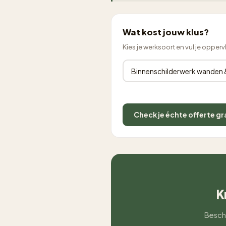
Wat kost jouw klus?
Kies je werksoort en vul je opperv
Check je échte offerte gr
K
Beschr