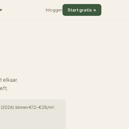
Inloggen
Start gratis →
▼
 elkaar.
eft.
werk (2026): binnen €12–€28/m²,