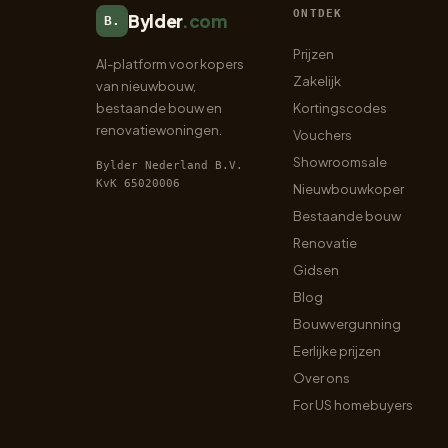
ONTDEK
Bylder
.com
B.
Prijzen
AI-platform voor kopers
Zakelijk
van nieuwbouw,
bestaande bouw en
Kortingscodes
renovatiewoningen.
Vouchers
Showroomsale
Bylder Nederland B.V.
KvK 65020006
Nieuwbouwkoper
Bestaande bouw
Renovatie
Gidsen
Blog
Bouwvergunning
Eerlijke prijzen
Over ons
For US homebuyers