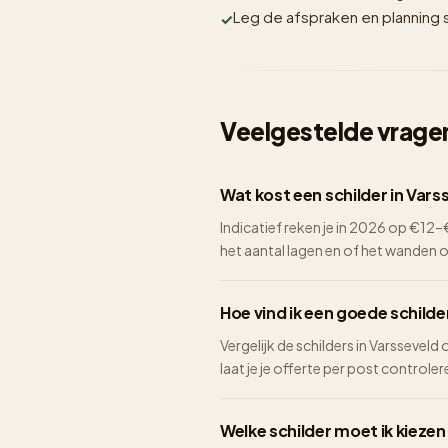
Leg de afspraken en planning sc
Veelgestelde vragen
Wat kost een schilder in Vars
Indicatief reken je in 2026 op €1
het aantal lagen en of het wanden 
Hoe vind ik een goede schilde
Vergelijk de schilders in Varsseveld
laat je je offerte per post controlere
Welke schilder moet ik kiezen