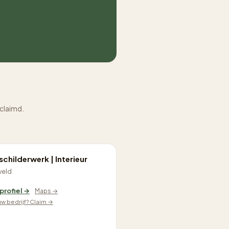
eclaimd.
childerwerk | Interieur
veld
 profiel →
Maps →
ouw bedrijf? Claim →