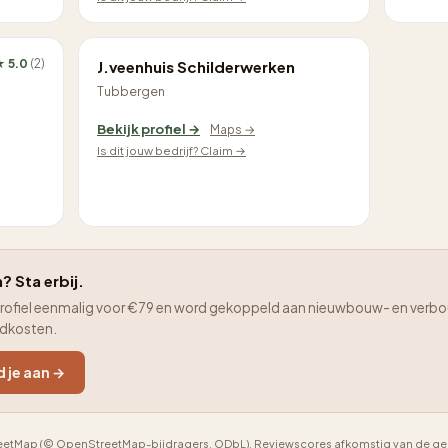
★ 5.0
(2)
J.veenhuis Schilderwerken
Tubbergen
Bekijk profiel →
Maps →
Is dit jouw bedrijf? Claim →
? Sta erbij.
je profiel eenmalig voor €79 en word gekoppeld aan nieuwbouw- en verbo
adkosten.
d je aan →
etMap (© OpenStreetMap-bijdragers, ODbL). Reviewscores afkomstig van de geno