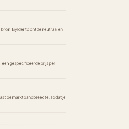
e bron. Bylder toont ze neutraal en
n, een gespecificeerde prijs per
n naast de marktbandbreedte, zodat je