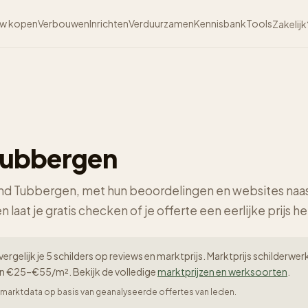
w kopen
Verbouwen
Inrichten
Verduurzamen
Kennisbank
Tools
Zakelijk
 Tubbergen
rond Tubbergen, met hun beoordelingen en websites naas
n laat je gratis checken of je offerte een eerlijke prijs he
ergelijk je 5 schilders op reviews en marktprijs. Marktprijs schilder
en €25–€55/m². Bekijk de volledige
marktprijzen en werksoorten
.
er-marktdata op basis van geanalyseerde offertes van leden.