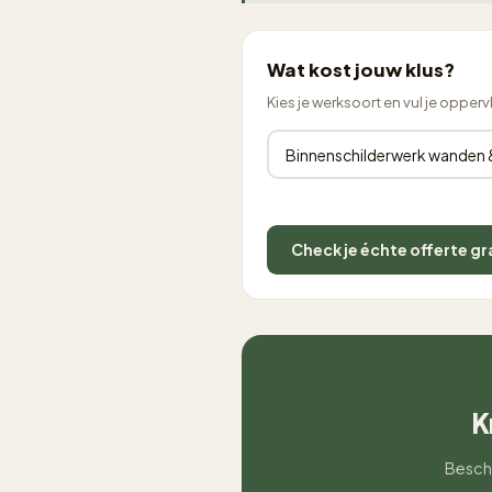
Wat kost jouw klus?
Kies je werksoort en vul je opperv
Check je échte offerte gr
K
Beschr