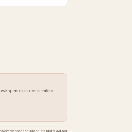
uwkopers die nú een schilder
emde bronnen. Klopt iets niet? Laat het