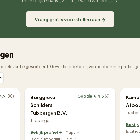
marktprijs ernaast, zodat je weet wat eerlijk is.
Vraag gratis voorstellen aan →
rgen
op relevantie gesorteerd. Geverifieerde bedrijven hebben hun profiel g
4.9
(80)
Google ★ 4.3
(6)
Borggreve
Kamph
Schilders
Afbo
Tubbergen B.V.
Tubbe
Tubbergen
Bekijk
Is dit j
Bekijk profiel →
Maps →
Is dit jouw bedrijf? Claim →