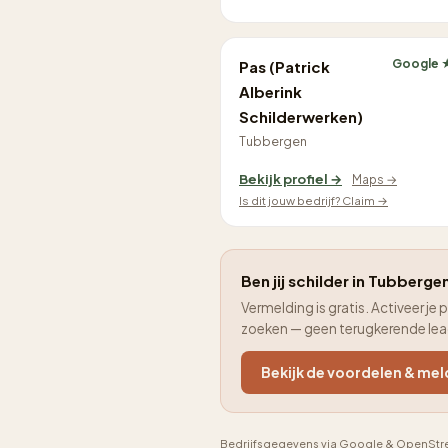
Google 
Pas (Patrick
Alberink
Schilderwerken)
Tubbergen
Bekijk profiel →
Maps →
Is dit jouw bedrijf? Claim →
Ben jij schilder in Tubbergen
Vermelding is gratis. Activeer 
zoeken — geen terugkerende le
Bekijk de voordelen & mel
Bedrijfsgegevens via Google & OpenStre