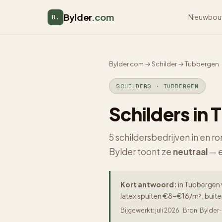
Bylder
.com
Nieuwbou
B.
Bylder.com
→
Schilder
→
Tubbergen
SCHILDERS · TUBBERGEN
Schilders in
5 schildersbedrijven in en 
Bylder toont ze
neutraal
— e
Kort antwoord:
in Tubbergen v
latex spuiten €8–€16/m², buit
Bijgewerkt: juli 2026 · Bron: Byld