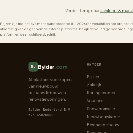
Verder: terug naar
schilders & mark
Prijzen zijn indicatieve marktbandbreedtes (NL 2026) en verschillen per project, 
afkomstig van de genoemde externe platforms; bekijk de volledige beoordelingen 
platform en geen schildersbedrijf.
ONTDEK
Bylder
.com
B.
Prijzen
AI-platform voor kopers
Zakelijk
van nieuwbouw,
bestaande bouw en
Kortingscodes
renovatiewoningen.
Vouchers
Showroomsale
Bylder Nederland B.V.
KvK 65020006
Nieuwbouwkoper
Bestaande bouw
Renovatie