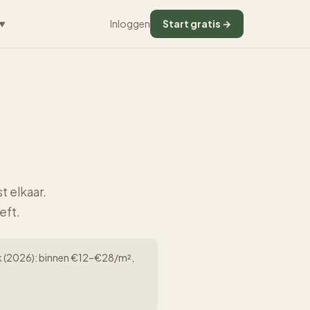
Inloggen
Start gratis →
▼
t elkaar.
eft.
werk (2026): binnen €12–€28/m²,