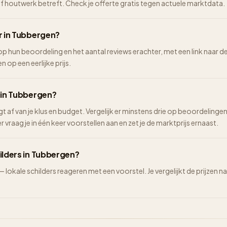
of houtwerk betreft. Check je offerte gratis tegen actuele marktdata.
r in Tubbergen?
 op hun beoordeling en het aantal reviews erachter, met een link naar d
n op een eerlijke prijs.
n in Tubbergen?
ngt af van je klus en budget. Vergelijk er minstens drie op beoordelinge
vraag je in één keer voorstellen aan en zet je de marktprijs ernaast.
ilders in Tubbergen?
 — lokale schilders reageren met een voorstel. Je vergelijkt de prijze