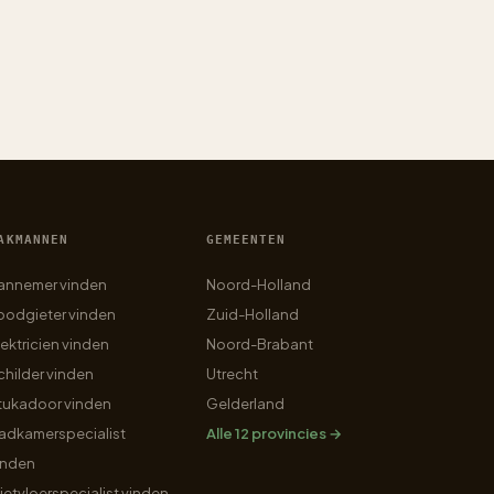
AKMANNEN
GEMEENTEN
annemer vinden
Noord-Holland
oodgieter vinden
Zuid-Holland
lektricien vinden
Noord-Brabant
childer vinden
Utrecht
tukadoor vinden
Gelderland
adkamerspecialist
Alle 12 provincies →
inden
ietvloerspecialist vinden