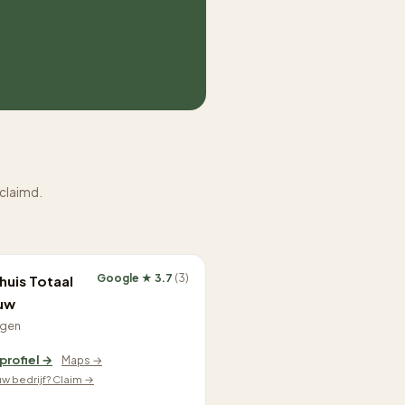
eclaimd.
Google ★ 3.7
(3)
uis Totaal
uw
rgen
 profiel →
Maps →
ouw bedrijf? Claim →