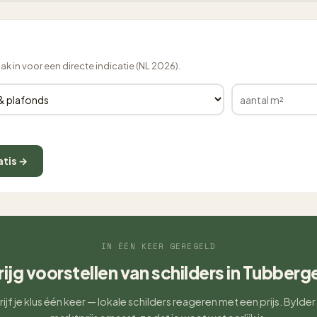
lak in voor een directe indicatie (NL 2026).
atis →
IN ÉÉN KEER GEREGELD
rijg voorstellen van schilders in Tubberg
ijf je klus één keer — lokale schilders reageren met een prijs. Bylder