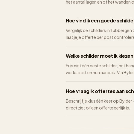
het aantal lagen en of het wanden 
Hoe vind ik een goede schilde
Vergelijk de schilders in Tubbergen
laat je je offerte per post controlere
Welke schilder moet ik kieze
Er is niet één beste schilder; het ha
werksoort en hun aanpak. Via Bylder 
Hoe vraag ik offertes aan sch
Beschrijf je klus één keer op Bylder
direct ziet of een offerte eerlijk is.