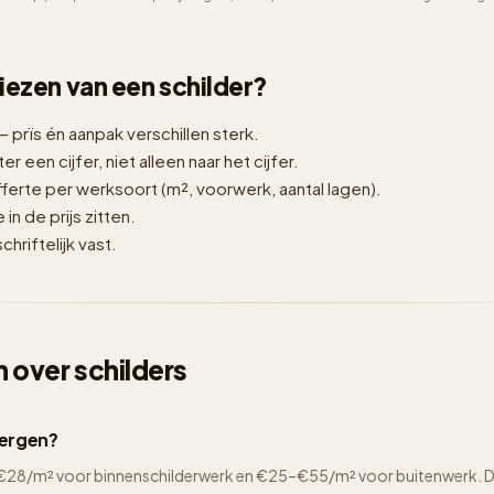
 kiezen van een schilder?
— prïs én aanpak verschillen sterk.
er een cijfer, niet alleen naar het cijfer.
erte per werksoort (m², voorwerk, aantal lagen).
n de prijs zitten.
hriftelijk vast.
 over schilders
bergen?
2–€28/m² voor binnenschilderwerk en €25–€55/m² voor buitenwerk. De 