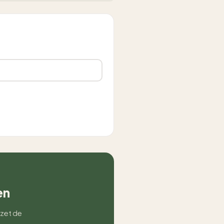
en
 zet de