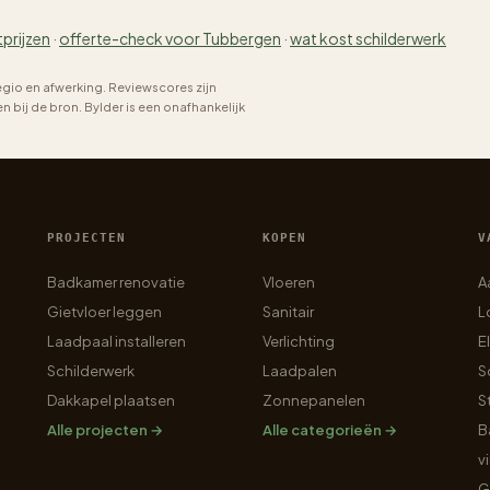
tprijzen
·
offerte-check voor Tubbergen
·
wat kost schilderwerk
regio en afwerking. Reviewscores zijn
bij de bron. Bylder is een onafhankelijk
PROJECTEN
KOPEN
V
Badkamer renovatie
Vloeren
A
Gietvloer leggen
Sanitair
L
Laadpaal installeren
Verlichting
E
Schilderwerk
Laadpalen
S
Dakkapel plaatsen
Zonnepanelen
S
Alle projecten →
Alle categorieën →
B
v
G