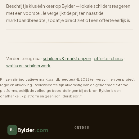
Beschrijf je klus één keer op Bylder — lokale schilders reageren
met een voorstel. Je vergelijkt de prijzen naast de
marktbandbreedte, zodat je direct ziet of een offerte eerlijk is.
Verder: terug naar
schilders & marktprijzen
·
offerte-check
·
wat kost schilderwerk
Prijzen zijn indicatieve marktbandbreedtes (NL 2026) en verschillen per project,
regio en afwerking. Reviewscores zijn afkomstig van de genoemde externe
platforms; bekijk de volledige beoordelingen bij de bron. Bylder is een
onafhankelijk platform en geen schildersbedrijf.
ONTDEK
Bylder
.com
B.