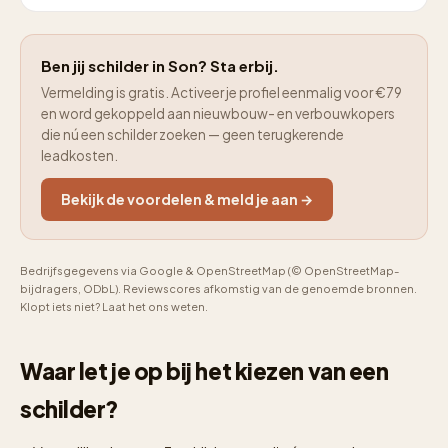
Ben jij schilder in Son? Sta erbij.
Vermelding is gratis. Activeer je profiel eenmalig voor €79
en word gekoppeld aan nieuwbouw- en verbouwkopers
die nú een schilder zoeken — geen terugkerende
leadkosten.
Bekijk de voordelen & meld je aan →
Bedrijfsgegevens via Google & OpenStreetMap (© OpenStreetMap-
bijdragers, ODbL). Reviewscores afkomstig van de genoemde bronnen.
Klopt iets niet? Laat het ons weten.
Waar let je op bij het kiezen van een
schilder?