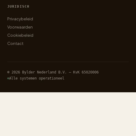
JURIDISCH
Privacybeleid
Voorwaarden
Cookiebeleid
Contact
© 2026 Bylder Nederland B.V. — KvK 65020006
Alle systemen operationeel