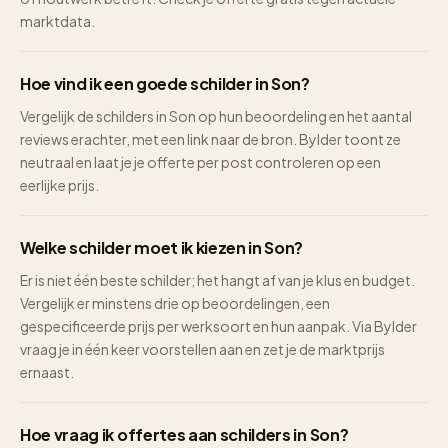
marktdata.
Hoe vind ik een goede schilder in Son?
Vergelijk de schilders in Son op hun beoordeling en het aantal
reviews erachter, met een link naar de bron. Bylder toont ze
neutraal en laat je je offerte per post controleren op een
eerlijke prijs.
Welke schilder moet ik kiezen in Son?
Er is niet één beste schilder; het hangt af van je klus en budget.
Vergelijk er minstens drie op beoordelingen, een
gespecificeerde prijs per werksoort en hun aanpak. Via Bylder
vraag je in één keer voorstellen aan en zet je de marktprijs
ernaast.
Hoe vraag ik offertes aan schilders in Son?