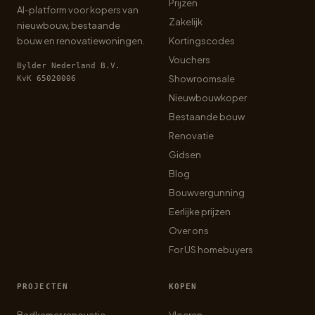
Prijzen
AI-platform voor kopers van
Zakelijk
nieuwbouw, bestaande
bouw en renovatiewoningen.
Kortingscodes
Vouchers
Bylder Nederland B.V.
Showroomsale
KvK 65020006
Nieuwbouwkoper
Bestaande bouw
Renovatie
Gidsen
Blog
Bouwvergunning
Eerlijke prijzen
Over ons
For US homebuyers
PROJECTEN
KOPEN