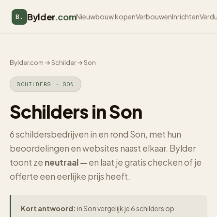
Bylder
.com
Nieuwbouw kopen
Verbouwen
Inrichten
Verd
B.
Bylder.com
→
Schilder
→
Son
SCHILDERS · SON
Schilders in Son
6 schildersbedrijven in en rond Son, met hun
beoordelingen en websites naast elkaar. Bylder
toont ze
neutraal
— en laat je gratis checken of je
offerte een eerlijke prijs heeft.
Kort antwoord:
in Son vergelijk je 6 schilders op