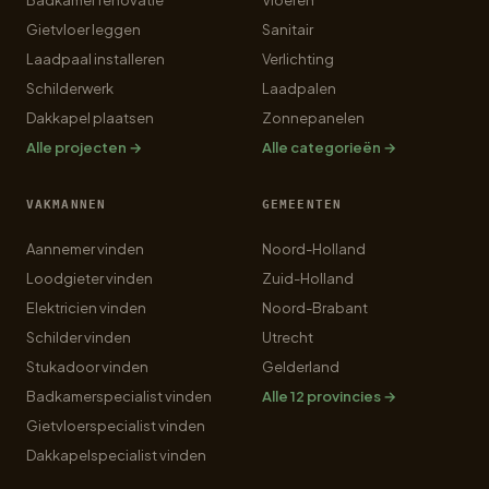
Badkamer renovatie
Vloeren
Gietvloer leggen
Sanitair
Laadpaal installeren
Verlichting
Schilderwerk
Laadpalen
Dakkapel plaatsen
Zonnepanelen
Alle projecten →
Alle categorieën →
VAKMANNEN
GEMEENTEN
Aannemer vinden
Noord-Holland
Loodgieter vinden
Zuid-Holland
Elektricien vinden
Noord-Brabant
Schilder vinden
Utrecht
Stukadoor vinden
Gelderland
Badkamerspecialist vinden
Alle 12 provincies →
Gietvloerspecialist vinden
Dakkapelspecialist vinden