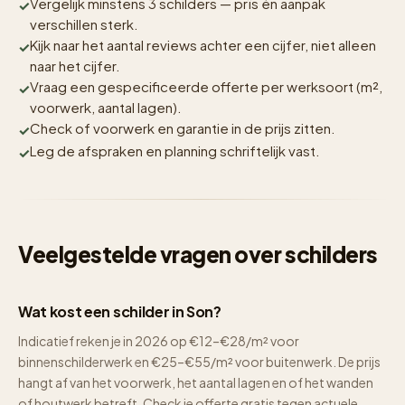
Vergelijk minstens 3 schilders — prïs én aanpak
verschillen sterk.
Kijk naar het aantal reviews achter een cijfer, niet alleen
naar het cijfer.
Vraag een gespecificeerde offerte per werksoort (m²,
voorwerk, aantal lagen).
Check of voorwerk en garantie in de prijs zitten.
Leg de afspraken en planning schriftelijk vast.
Veelgestelde vragen over schilders
Wat kost een schilder in Son?
Indicatief reken je in 2026 op €12–€28/m² voor
binnenschilderwerk en €25–€55/m² voor buitenwerk. De prijs
hangt af van het voorwerk, het aantal lagen en of het wanden
of houtwerk betreft. Check je offerte gratis tegen actuele