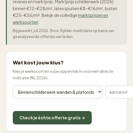
reviews en marktprijs. Marktprijs schilderwerk (2026):
binnen €12–€28/m², latex spuiten €8–€16/m², buiten
€25–€55/m². Bekijk de volledige
marktprijzen en
werksoorten
.
Bijgewerkt: juli 2026 · Bron: Bylder-marktdata op basis van
geanalyseerde offertes van leden.
Wat kost jouw klus?
Kies je werksoort en vul je oppervlak in voor een directe
indicatie (NL 2026).
Check je échte offerte gratis →