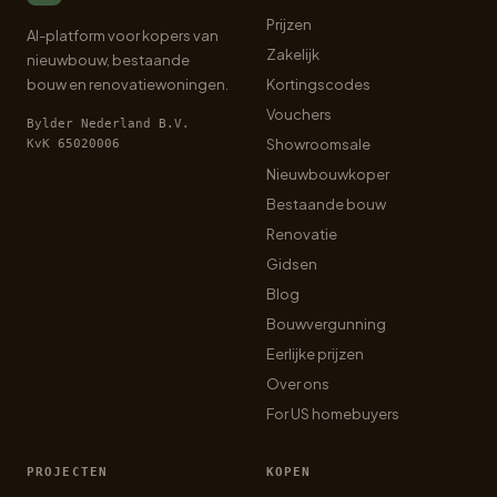
Prijzen
AI-platform voor kopers van
Zakelijk
nieuwbouw, bestaande
bouw en renovatiewoningen.
Kortingscodes
Vouchers
Bylder Nederland B.V.
Showroomsale
KvK 65020006
Nieuwbouwkoper
Bestaande bouw
Renovatie
Gidsen
Blog
Bouwvergunning
Eerlijke prijzen
Over ons
For US homebuyers
PROJECTEN
KOPEN