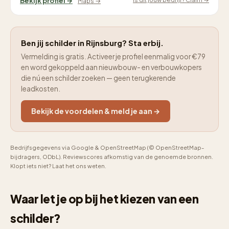
Bekijk profiel →
Maps →
Ben jij schilder in Rijnsburg? Sta erbij.
Vermelding is gratis. Activeer je profiel eenmalig voor €79
en word gekoppeld aan nieuwbouw- en verbouwkopers
die nú een schilder zoeken — geen terugkerende
leadkosten.
Bekijk de voordelen & meld je aan →
Bedrijfsgegevens via Google & OpenStreetMap (© OpenStreetMap-
bijdragers, ODbL). Reviewscores afkomstig van de genoemde bronnen.
Klopt iets niet? Laat het ons weten.
Waar let je op bij het kiezen van een
schilder?