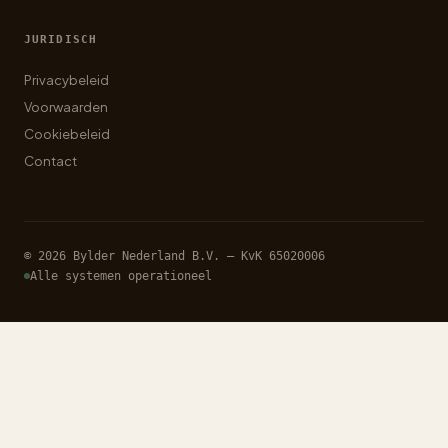
JURIDISCH
Privacybeleid
Voorwaarden
Cookiebeleid
Contact
© 2026 Bylder Nederland B.V. — KvK 65020006
Alle systemen operationeel