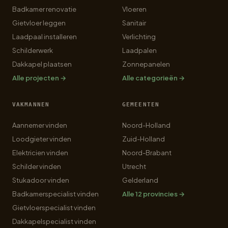
Badkamer renovatie
Vloeren
Gietvloer leggen
Sanitair
Laadpaal installeren
Verlichting
Schilderwerk
Laadpalen
Dakkapel plaatsen
Zonnepanelen
Alle projecten →
Alle categorieën →
VAKMANNEN
GEMEENTEN
Aannemer vinden
Noord-Holland
Loodgieter vinden
Zuid-Holland
Elektricien vinden
Noord-Brabant
Schilder vinden
Utrecht
Stukadoor vinden
Gelderland
Badkamerspecialist vinden
Alle 12 provincies →
Gietvloerspecialist vinden
Dakkapelspecialist vinden