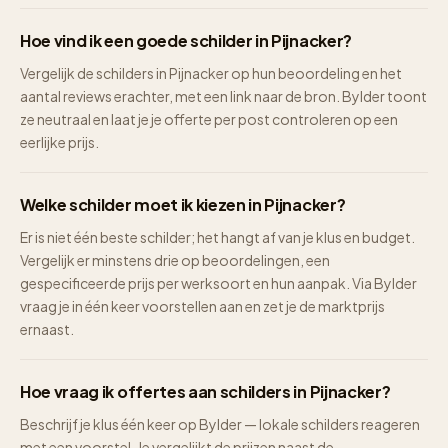
Hoe vind ik een goede schilder in Pijnacker?
Vergelijk de schilders in Pijnacker op hun beoordeling en het
aantal reviews erachter, met een link naar de bron. Bylder toont
ze neutraal en laat je je offerte per post controleren op een
eerlijke prijs.
Welke schilder moet ik kiezen in Pijnacker?
Er is niet één beste schilder; het hangt af van je klus en budget.
Vergelijk er minstens drie op beoordelingen, een
gespecificeerde prijs per werksoort en hun aanpak. Via Bylder
vraag je in één keer voorstellen aan en zet je de marktprijs
ernaast.
Hoe vraag ik offertes aan schilders in Pijnacker?
Beschrijf je klus één keer op Bylder — lokale schilders reageren
met een voorstel. Je vergelijkt de prijzen naast de