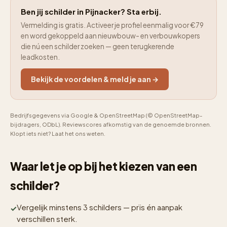
Ben jij schilder in Pijnacker? Sta erbij.
Vermelding is gratis. Activeer je profiel eenmalig voor €79
en word gekoppeld aan nieuwbouw- en verbouwkopers
die nú een schilder zoeken — geen terugkerende
leadkosten.
Bekijk de voordelen & meld je aan →
Bedrijfsgegevens via Google & OpenStreetMap (© OpenStreetMap-
bijdragers, ODbL). Reviewscores afkomstig van de genoemde bronnen.
Klopt iets niet? Laat het ons weten.
Waar let je op bij het kiezen van een
schilder?
Vergelijk minstens 3 schilders — prïs én aanpak
verschillen sterk.