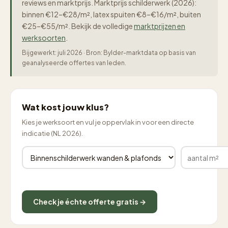
reviews en marktprijs. Marktprijs schilderwerk (2026):
binnen €12–€28/m², latex spuiten €8–€16/m², buiten
€25–€55/m². Bekijk de volledige
marktprijzen en
werksoorten
.
Bijgewerkt: juli 2026 · Bron: Bylder-marktdata op basis van
geanalyseerde offertes van leden.
Wat kost jouw klus?
Kies je werksoort en vul je oppervlak in voor een directe
indicatie (NL 2026).
Check je échte offerte gratis →