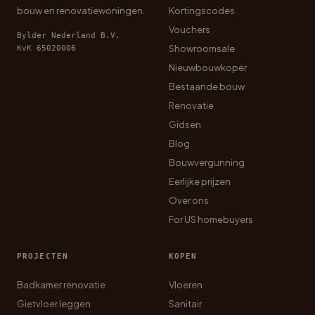
bouw en renovatiewoningen.
Kortingscodes
Vouchers
Bylder Nederland B.V.
Showroomsale
KvK 65020006
Nieuwbouwkoper
Bestaande bouw
Renovatie
Gidsen
Blog
Bouwvergunning
Eerlijke prijzen
Over ons
For US homebuyers
PROJECTEN
KOPEN
Badkamer renovatie
Vloeren
Gietvloer leggen
Sanitair