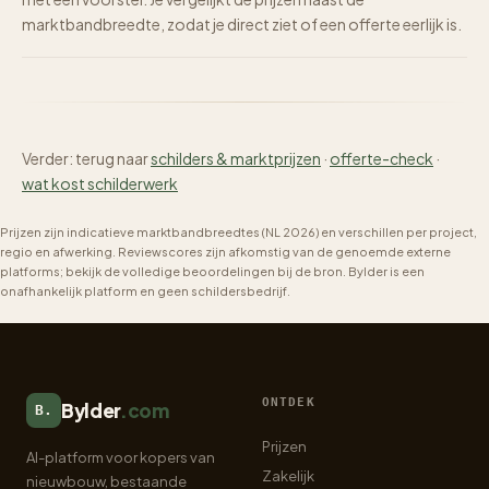
marktbandbreedte, zodat je direct ziet of een offerte eerlijk is.
Verder: terug naar
schilders & marktprijzen
·
offerte-check
·
wat kost schilderwerk
Prijzen zijn indicatieve marktbandbreedtes (NL 2026) en verschillen per project,
regio en afwerking. Reviewscores zijn afkomstig van de genoemde externe
platforms; bekijk de volledige beoordelingen bij de bron. Bylder is een
onafhankelijk platform en geen schildersbedrijf.
ONTDEK
Bylder
.com
B.
Prijzen
AI-platform voor kopers van
Zakelijk
nieuwbouw, bestaande