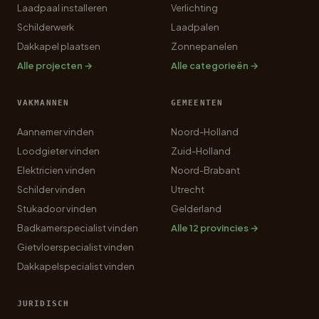
Laadpaal installeren
Verlichting
Schilderwerk
Laadpalen
Dakkapel plaatsen
Zonnepanelen
Alle projecten →
Alle categorieën →
VAKMANNEN
GEMEENTEN
Aannemer vinden
Noord-Holland
Loodgieter vinden
Zuid-Holland
Elektricien vinden
Noord-Brabant
Schilder vinden
Utrecht
Stukadoor vinden
Gelderland
Badkamerspecialist vinden
Alle 12 provincies →
Gietvloerspecialist vinden
Dakkapelspecialist vinden
JURIDISCH