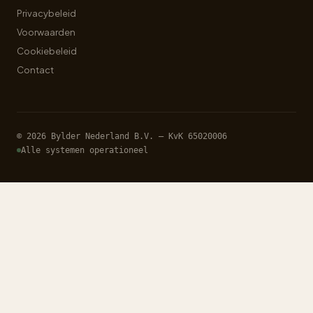
Privacybeleid
Voorwaarden
Cookiebeleid
Contact
© 2026 Bylder Nederland B.V. — KvK 65020006
Alle systemen operationeel