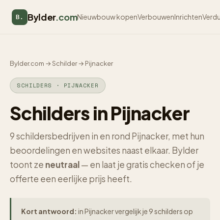
Bylder
.com
Nieuwbouw kopen
Verbouwen
Inrichten
Verd
B.
Bylder.com
→
Schilder
→
Pijnacker
SCHILDERS · PIJNACKER
Schilders in Pijnacker
9 schildersbedrijven in en rond Pijnacker, met hun
beoordelingen en websites naast elkaar. Bylder
toont ze
neutraal
— en laat je gratis checken of je
offerte een eerlijke prijs heeft.
Kort antwoord:
in Pijnacker vergelijk je 9 schilders op