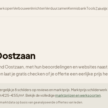
w kopen
Verbouwen
Inrichten
Verduurzamen
Kennisbank
Tools
Zakelijk
 Oostzaan
rond Oostzaan, met hun beoordelingen en websites naast 
n laat je gratis checken of je offerte een eerlijke prijs he
rgelijk je 8 schilders op reviews en marktprijs. Marktprijs schilderw
en €25–€55/m². Bekijk de volledige
marktprijzen en werksoorten
.
er-marktdata op basis van geanalyseerde offertes van leden.