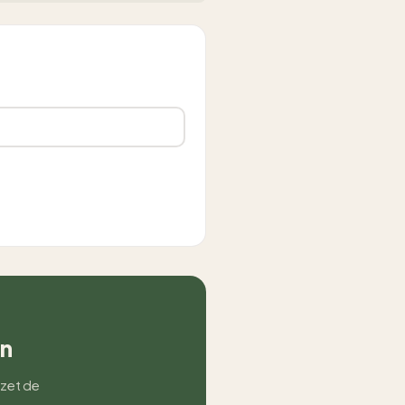
an
 zet de