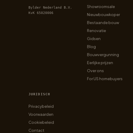
Showroomsale
Bylder Nederland B.V.
KvK 65020006
Nieuwbouwkoper
Bestaande bouw
Renovatie
Gidsen
Blog
Bouwvergunning
Eerlijke prijzen
Over ons
For US homebuyers
JURIDISCH
Privacybeleid
Voorwaarden
Cookiebeleid
Contact