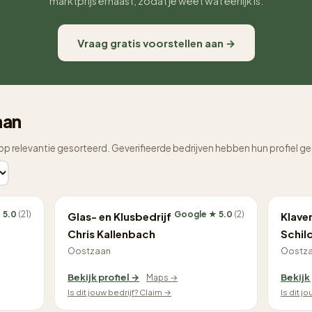
marktprijs ernaast, zodat je weet wat eerlijk is.
Vraag gratis voorstellen aan →
aan
op relevantie gesorteerd. Geverifieerde bedrijven hebben hun profiel g
 5.0
(21)
Google ★ 5.0
(2)
Glas- en Klusbedrijf
Klaver
Chris Kallenbach
Schil
Oostzaan
Oostz
Bekijk profiel →
Bekijk
Maps →
Is dit jouw bedrijf? Claim →
Is dit j