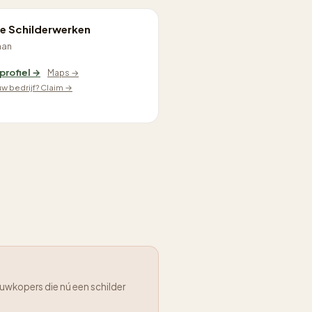
e Schilderwerken
aan
 profiel →
Maps →
ouw bedrijf? Claim →
uwkopers die nú een schilder