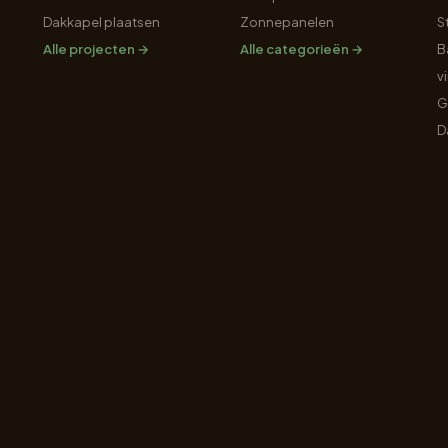
Dakkapel plaatsen
Zonnepanelen
S
Alle projecten →
Alle categorieën →
B
v
G
D