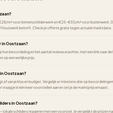
tzaan?
2–€28/m² voor binnenschilderwerk en €25–€55/m² voor buitenwerk. De 
of houtwerk betreft. Check je offerte gratis tegen actuele marktdata.
er in Oostzaan?
op hun beoordeling en het aantal reviews erachter, met een link naar de
n op een eerlijke prijs.
n in Oostzaan?
ngt af van je klus en budget. Vergelijk er minstens drie op beoordelinge
vraag je in één keer voorstellen aan en zet je de marktprijs ernaast.
ilders in Oostzaan?
 — lokale schilders reageren met een voorstel. Je vergelijkt de prijze