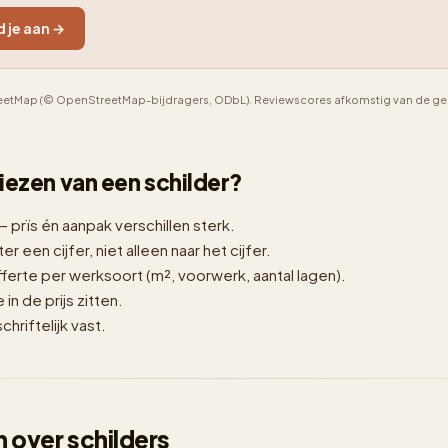
d je aan →
etMap (© OpenStreetMap-bijdragers, ODbL). Reviewscores afkomstig van de geno
 kiezen van een schilder?
— prïs én aanpak verschillen sterk.
er een cijfer, niet alleen naar het cijfer.
erte per werksoort (m², voorwerk, aantal lagen).
n de prijs zitten.
hriftelijk vast.
 over schilders