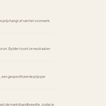
prijs hangt af van het voorwerk,
 bron. Bylder toont ze neutraal en
n, een gespecificeerde prijs per
n naast de marktbandbreedte, zodat je