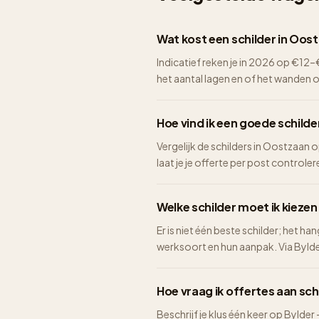
Wat kost een schilder in Oos
Indicatief reken je in 2026 op €1
het aantal lagen en of het wanden 
Hoe vind ik een goede schild
Vergelijk de schilders in Oostzaan 
laat je je offerte per post controlere
Welke schilder moet ik kieze
Er is niet één beste schilder; het ha
werksoort en hun aanpak. Via Bylder 
Hoe vraag ik offertes aan sch
Beschrijf je klus één keer op Bylder