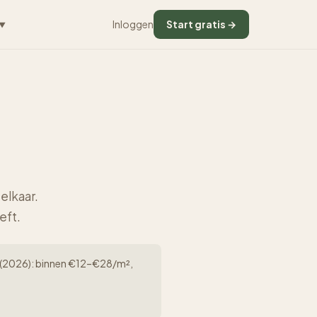
Inloggen
Start gratis →
▼
elkaar.
eft.
erk (2026): binnen €12–€28/m²,