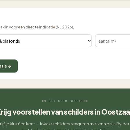
lak in voor een directe indicatie (NL 2026).
atis →
IN ÉÉN KEER GEREGELD
rijg voorstellen van schilders in Oostza
ijf je klus één keer — lokale schilders reageren met een prijs. Bylder