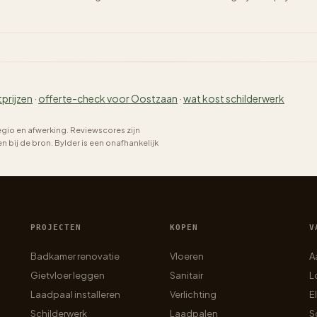
tprijzen
·
offerte-check voor Oostzaan
·
wat kost schilderwerk
regio en afwerking. Reviewscores zijn
bij de bron. Bylder is een onafhankelijk
PROJECTEN
KOPEN
V
Badkamer renovatie
Vloeren
A
Gietvloer leggen
Sanitair
L
Laadpaal installeren
Verlichting
E
Schilderwerk
Laadpalen
S