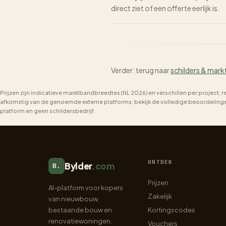
direct ziet of een offerte eerlijk is.
Verder: terug naar
schilders & mark
Prijzen zijn indicatieve marktbandbreedtes (NL 2026) en verschillen per project, 
afkomstig van de genoemde externe platforms; bekijk de volledige beoordelingen 
platform en geen schildersbedrijf.
ONTDEK
Bylder
.com
B.
Prijzen
AI-platform voor kopers
Zakelijk
van nieuwbouw,
bestaande bouw en
Kortingscodes
renovatiewoningen.
Vouchers