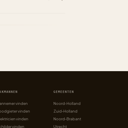
AKMANNEN
GEMEENTEN
annemer vinden
Noord-Holland
oodgieter vinden
Zuid-Holland
lektricien vinden
Noord-Brabant
childer vinden
Utrecht