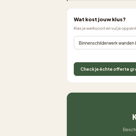
Wat kost jouw klus?
Kies je werksoort en vul je opperv
Check je échte offerte gr
K
Beschr