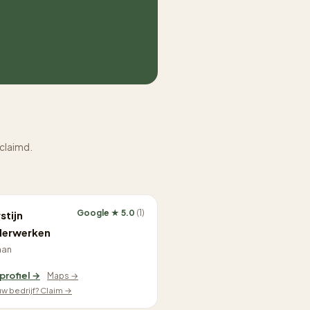
eclaimd.
Google ★ 5.0
(1)
stijn
derwerken
aan
 profiel →
Maps →
ouw bedrijf? Claim →