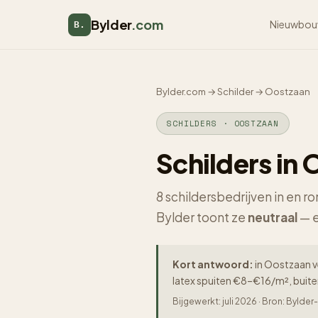
Bylder
.com
Nieuwbou
B.
Bylder.com
→
Schilder
→
Oostzaan
SCHILDERS · OOSTZAAN
Schilders in
8 schildersbedrijven in en 
Bylder toont ze
neutraal
— e
Kort antwoord:
in Oostzaan ve
latex spuiten €8–€16/m², buit
Bijgewerkt: juli 2026 · Bron: Byld