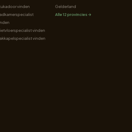
tukadoor vinden
Gelderland
adkamerspecialist
Alle 12 provincies →
inden
ietvloerspecialist vinden
akkapelspecialist vinden