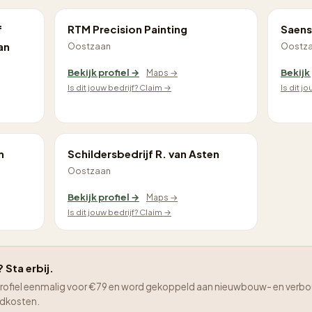
f
RTM Precision Painting
Saens
an
Oostzaan
Oostz
Bekijk profiel →
Bekijk
Maps →
Is dit jouw bedrijf? Claim →
Is dit j
m
Schildersbedrijf R. van Asten
Oostzaan
Bekijk profiel →
Maps →
Is dit jouw bedrijf? Claim →
 Sta erbij.
je profiel eenmalig voor €79 en word gekoppeld aan nieuwbouw- en verbo
adkosten.