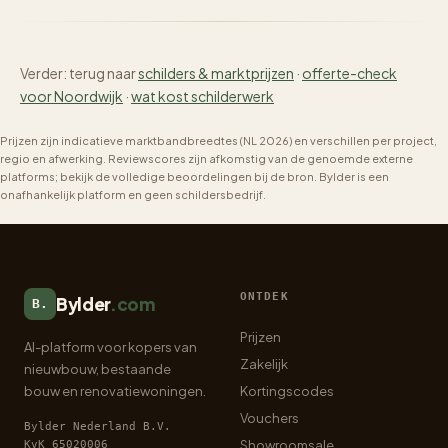
Verder: terug naar
schilders & marktprijzen
·
offerte-check
voor Noordwijk
·
wat kost schilderwerk
Prijzen zijn indicatieve marktbandbreedtes (NL 2026) en verschillen per project,
regio en afwerking. Reviewscores zijn afkomstig van de genoemde externe
platforms; bekijk de volledige beoordelingen bij de bron. Bylder is een
onafhankelijk platform en geen schildersbedrijf.
ONTDEK
Bylder
.com
B.
Prijzen
AI-platform voor kopers van
Zakelijk
nieuwbouw, bestaande
bouw en renovatiewoningen.
Kortingscodes
Vouchers
Bylder Nederland B.V.
Showroomsale
KvK 65020006