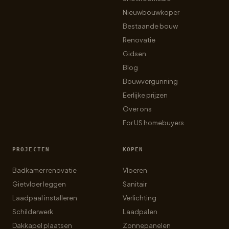
Nieuwbouwkoper
Bestaande bouw
Renovatie
Gidsen
Blog
Bouwvergunning
Eerlijke prijzen
Over ons
For US homebuyers
PROJECTEN
KOPEN
Badkamer renovatie
Vloeren
Gietvloer leggen
Sanitair
Laadpaal installeren
Verlichting
Schilderwerk
Laadpalen
Dakkapel plaatsen
Zonnepanelen