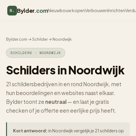
Bylder
.com
Nieuwbouw kopen
Verbouwen
Inrichten
Verd
B.
Bylder.com
→
Schilder
→
Noordwijk
SCHILDERS · NOORDWIJK
Schilders in Noordwijk
21 schildersbedrijven in en rond Noordwijk, met
hun beoordelingen en websites naast elkaar.
Bylder toont ze
neutraal
— en laat je gratis
checken of je offerte een eerlijke prijs heeft.
Kort antwoord:
in Noordwijk vergelijk je 21 schilders op