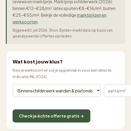
reviews en marktprijs. Marktprijs schilderwerk (2026):
binnen €12–€28/m², latex spuiten €8–€16/m², buiten
€25–€55/m². Bekijk de volledige
marktprijzen en
werksoorten
.
Bijgewerkt: juli 2026 · Bron: Bylder-marktdata op basis van
geanalyseerde offertes van leden.
Wat kost jouw klus?
Kies je werksoort en vul je oppervlak in voor een directe
indicatie (NL 2026).
Check je échte offerte gratis →