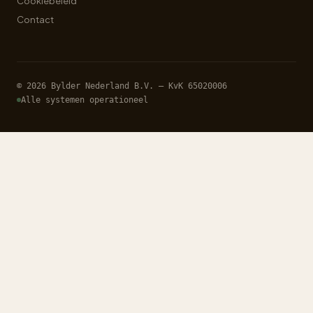
Cookiebeleid
Contact
© 2026 Bylder Nederland B.V. — KvK 65020006
Alle systemen operationeel