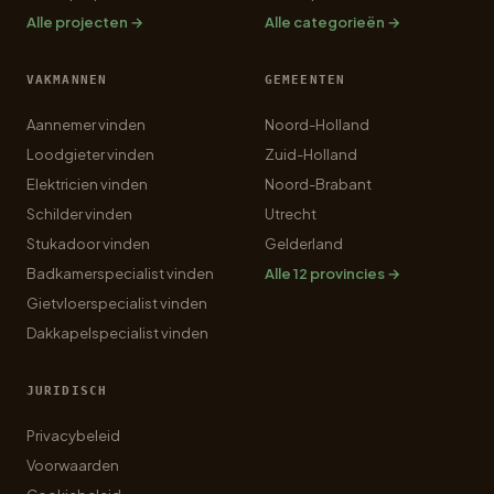
Alle projecten →
Alle categorieën →
VAKMANNEN
GEMEENTEN
Aannemer vinden
Noord-Holland
Loodgieter vinden
Zuid-Holland
Elektricien vinden
Noord-Brabant
Schilder vinden
Utrecht
Stukadoor vinden
Gelderland
Badkamerspecialist vinden
Alle 12 provincies →
Gietvloerspecialist vinden
Dakkapelspecialist vinden
JURIDISCH
Privacybeleid
Voorwaarden