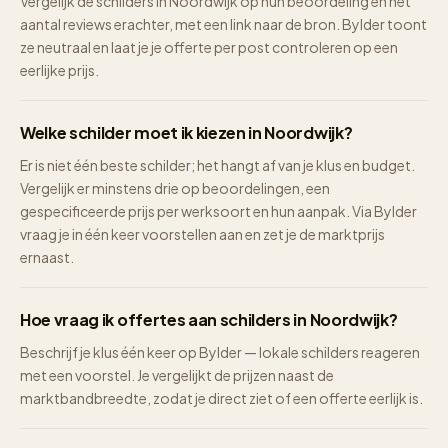
Vergelijk de schilders in Noordwijk op hun beoordeling en het
aantal reviews erachter, met een link naar de bron. Bylder toont
ze neutraal en laat je je offerte per post controleren op een
eerlijke prijs.
Welke schilder moet ik kiezen in Noordwijk?
Er is niet één beste schilder; het hangt af van je klus en budget.
Vergelijk er minstens drie op beoordelingen, een
gespecificeerde prijs per werksoort en hun aanpak. Via Bylder
vraag je in één keer voorstellen aan en zet je de marktprijs
ernaast.
Hoe vraag ik offertes aan schilders in Noordwijk?
Beschrijf je klus één keer op Bylder — lokale schilders reageren
met een voorstel. Je vergelijkt de prijzen naast de
marktbandbreedte, zodat je direct ziet of een offerte eerlijk is.