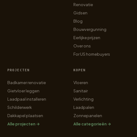
Renovatie
Gidsen
Blog
Bouwvergunning
Eerlijke prijzen
Over ons
For US homebuyers
PROJECTEN
KOPEN
Badkamer renovatie
Vloeren
Gietvloer leggen
Sanitair
Laadpaal installeren
Verlichting
Schilderwerk
Laadpalen
Dakkapel plaatsen
Zonnepanelen
Alle projecten →
Alle categorieën →