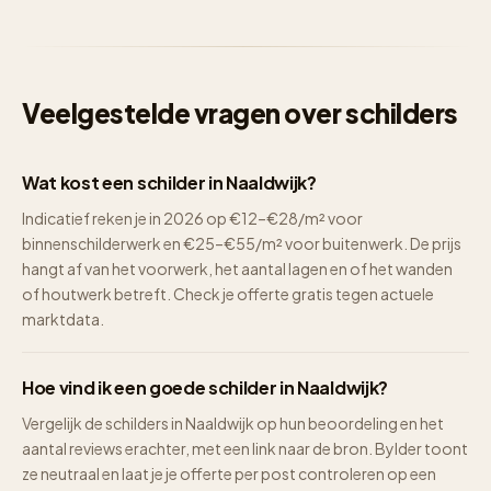
Veelgestelde vragen over schilders
Wat kost een schilder in Naaldwijk?
Indicatief reken je in 2026 op €12–€28/m² voor
binnenschilderwerk en €25–€55/m² voor buitenwerk. De prijs
hangt af van het voorwerk, het aantal lagen en of het wanden
of houtwerk betreft. Check je offerte gratis tegen actuele
marktdata.
Hoe vind ik een goede schilder in Naaldwijk?
Vergelijk de schilders in Naaldwijk op hun beoordeling en het
aantal reviews erachter, met een link naar de bron. Bylder toont
ze neutraal en laat je je offerte per post controleren op een