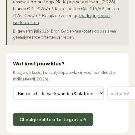
reviews en marktprijs. Marktprijs schilderwerk (2026):
binnen €12–€28/m², latex spuiten €8–€16/m², buiten
€25–€55/m². Bekijk de volledige
marktprijzen en
werksoorten
.
Bijgewerkt: juli 2026 · Bron: Bylder-marktdata op basis van
geanalyseerde offertes van leden.
Wat kost jouw klus?
Kies je werksoort en vul je oppervlak in voor een directe
indicatie (NL 2026).
Check je échte offerte gratis →