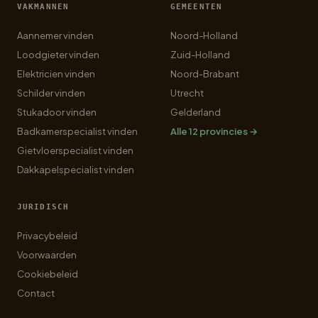
VAKMANNEN
GEMEENTEN
Aannemer vinden
Noord-Holland
Loodgieter vinden
Zuid-Holland
Elektricien vinden
Noord-Brabant
Schilder vinden
Utrecht
Stukadoor vinden
Gelderland
Badkamerspecialist vinden
Alle 12 provincies →
Gietvloerspecialist vinden
Dakkapelspecialist vinden
JURIDISCH
Privacybeleid
Voorwaarden
Cookiebeleid
Contact