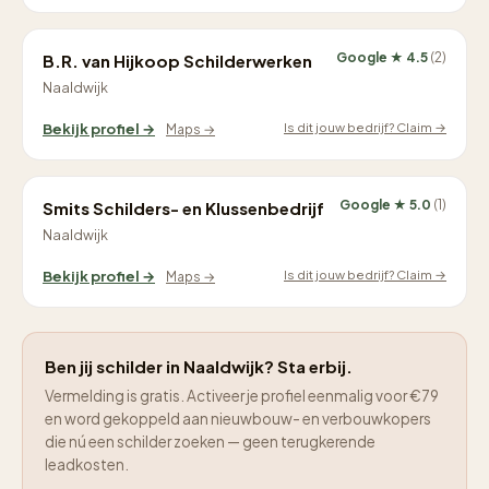
Google ★ 4.5
(2)
B.R. van Hijkoop Schilderwerken
Naaldwijk
Is dit jouw bedrijf? Claim →
Bekijk profiel →
Maps →
Google ★ 5.0
(1)
Smits Schilders- en Klussenbedrijf
Naaldwijk
Is dit jouw bedrijf? Claim →
Bekijk profiel →
Maps →
Ben jij schilder in Naaldwijk? Sta erbij.
Vermelding is gratis. Activeer je profiel eenmalig voor €79
en word gekoppeld aan nieuwbouw- en verbouwkopers
die nú een schilder zoeken — geen terugkerende
leadkosten.