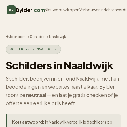
Bylder
.com
Nieuwbouw kopen
Verbouwen
Inrichten
Verd
B.
Bylder.com
→
Schilder
→
Naaldwijk
SCHILDERS · NAALDWIJK
Schilders in Naaldwijk
8 schildersbedrijven in en rond Naaldwijk, met hun
beoordelingen en websites naast elkaar. Bylder
toont ze
neutraal
— en laat je gratis checken of je
offerte een eerlijke prijs heeft.
Kort antwoord:
in Naaldwijk vergelijk je 8 schilders op