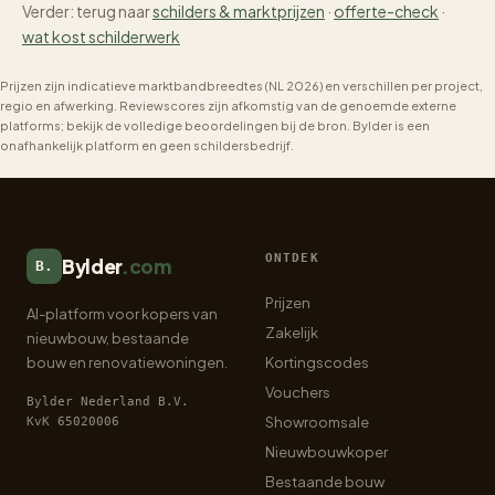
Verder: terug naar
schilders & marktprijzen
·
offerte-check
·
wat kost schilderwerk
Prijzen zijn indicatieve marktbandbreedtes (NL 2026) en verschillen per project,
regio en afwerking. Reviewscores zijn afkomstig van de genoemde externe
platforms; bekijk de volledige beoordelingen bij de bron. Bylder is een
onafhankelijk platform en geen schildersbedrijf.
ONTDEK
Bylder
.com
B.
Prijzen
AI-platform voor kopers van
Zakelijk
nieuwbouw, bestaande
bouw en renovatiewoningen.
Kortingscodes
Vouchers
Bylder Nederland B.V.
Showroomsale
KvK 65020006
Nieuwbouwkoper
Bestaande bouw