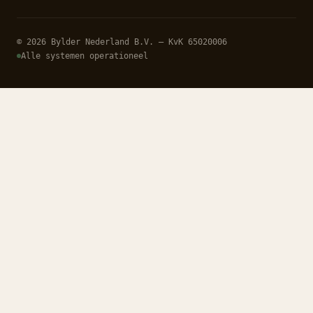
© 2026 Bylder Nederland B.V. — KvK 65020006
Alle systemen operationeel