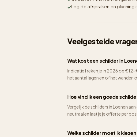
Leg de afspraken en planning sc
Veelgestelde vragen
Wat kost een schilder in Loe
Indicatief reken je in 2026 op €1
het aantal lagen en of het wanden 
Hoe vind ik een goede schilde
Vergelijk de schilders in Loenen aa
neutraal en laat je je offerte per pos
Welke schilder moet ik kiezen