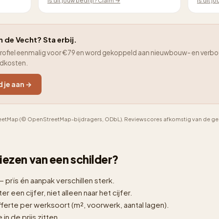
Is dit jouw bedrijf? Claim →
Is dit j
n de Vecht? Sta erbij.
je profiel eenmalig voor €79 en word gekoppeld aan nieuwbouw- en verbo
adkosten.
d je aan →
etMap (© OpenStreetMap-bijdragers, ODbL). Reviewscores afkomstig van de geno
 kiezen van een schilder?
— prïs én aanpak verschillen sterk.
er een cijfer, niet alleen naar het cijfer.
erte per werksoort (m², voorwerk, aantal lagen).
n de prijs zitten.