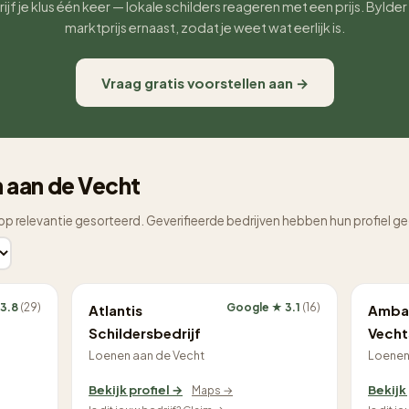
ijf je klus één keer — lokale schilders reageren met een prijs. Bylder
marktprijs ernaast, zodat je weet wat eerlijk is.
Vraag gratis voorstellen aan →
n aan de Vecht
op relevantie gesorteerd. Geverifieerde bedrijven hebben hun profiel g
 3.8
(29)
Google ★ 3.1
(16)
Atlantis
Ambac
Schildersbedrijf
Vecht
Loenen aan de Vecht
Loenen
Bekijk profiel →
Bekijk
Maps →