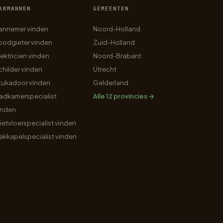
AKMANNEN
GEMEENTEN
annemer vinden
Noord-Holland
oodgieter vinden
Zuid-Holland
lektricien vinden
Noord-Brabant
childer vinden
Utrecht
tukadoor vinden
Gelderland
adkamerspecialist
Alle 12 provincies →
inden
ietvloerspecialist vinden
akkapelspecialist vinden