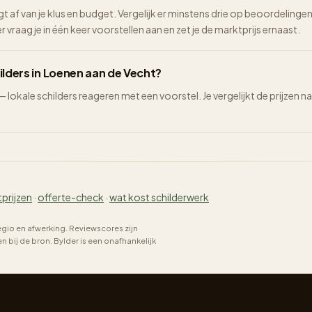
ngt af van je klus en budget. Vergelijk er minstens drie op beoordelinge
vraag je in één keer voorstellen aan en zet je de marktprijs ernaast.
ilders in Loenen aan de Vecht?
 — lokale schilders reageren met een voorstel. Je vergelijkt de prijze
tprijzen
·
offerte-check
·
wat kost schilderwerk
regio en afwerking. Reviewscores zijn
bij de bron. Bylder is een onafhankelijk