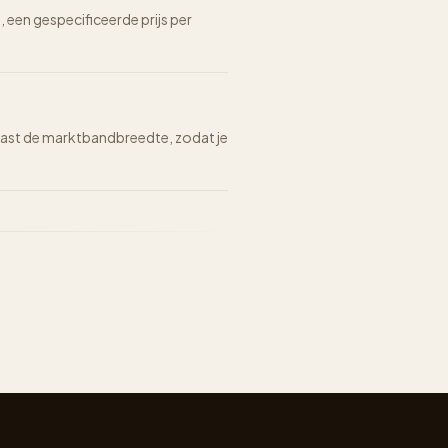
n, een gespecificeerde prijs per
n naast de marktbandbreedte, zodat je