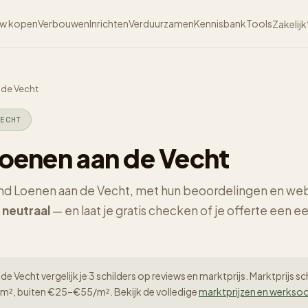
w kopen
Verbouwen
Inrichten
Verduurzamen
Kennisbank
Tools
Zakelijk
 de Vecht
ECHT
 Loenen aan de Vecht
rond Loenen aan de Vecht, met hun beoordelingen en we
e
neutraal
— en laat je gratis checken of je offerte een eer
de Vecht vergelijk je 3 schilders op reviews en marktprijs. Marktprijs 
m², buiten €25–€55/m². Bekijk de volledige
marktprijzen en werkso