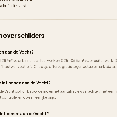
hriftelijk vast.
 over schilders
nen aan de Vecht?
2–€28/m² voor binnenschilderwerk en €25–€55/m² voor buitenwerk. De 
of houtwerk betreft. Check je offerte gratis tegen actuele marktdata.
r in Loenen aan de Vecht?
n de Vecht op hun beoordeling en het aantal reviews erachter, met een l
t controleren op een eerlijke prijs.
 in Loenen aan de Vecht?