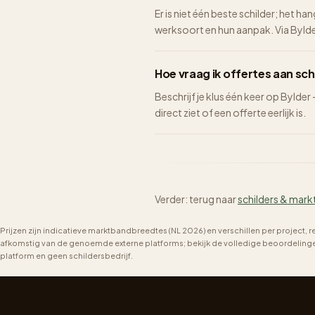
Er is niet één beste schilder; het ha
werksoort en hun aanpak. Via Bylder 
Hoe vraag ik offertes aan sch
Beschrijf je klus één keer op Bylder
direct ziet of een offerte eerlijk is.
Verder: terug naar
schilders & mark
Prijzen zijn indicatieve marktbandbreedtes (NL 2026) en verschillen per project, 
afkomstig van de genoemde externe platforms; bekijk de volledige beoordelingen 
platform en geen schildersbedrijf.