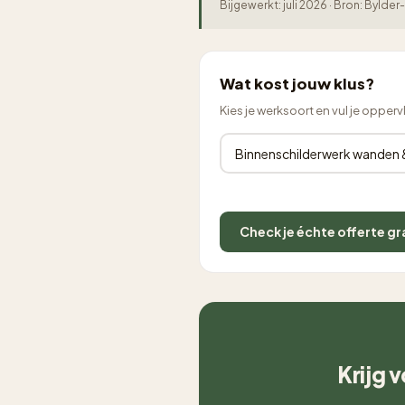
Bijgewerkt: juli 2026 · Bron: Byld
Wat kost jouw klus?
Kies je werksoort en vul je opperv
Check je échte offerte gr
Krijg 