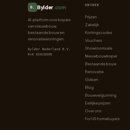
ONTDEK
Bylder
.com
B.
Prijzen
AI-platform voor kopers
Zakelijk
van nieuwbouw,
bestaande bouw en
Kortingscodes
renovatiewoningen.
Vouchers
Showroomsale
Bylder Nederland B.V.
KvK 65020006
Nieuwbouwkoper
Bestaande bouw
Renovatie
Gidsen
Blog
Bouwvergunning
Eerlijke prijzen
Over ons
For US homebuyers