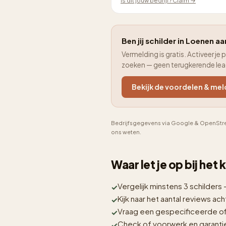
Is dit jouw bedrijf? Claim →
Ben jij schilder in Loenen aa
Vermelding is gratis. Activeer 
zoeken — geen terugkerende le
Bekijk de voordelen & mel
Bedrijfsgegevens via Google & OpenStre
ons weten.
Waar let je op bij het
Vergelijk minstens 3 schilders 
Kijk naar het aantal reviews acht
Vraag een gespecificeerde off
Check of voorwerk en garantie i