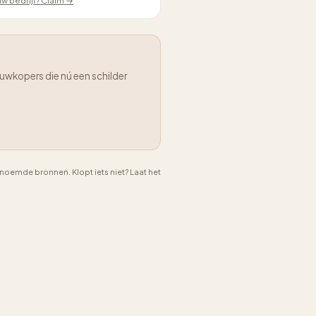
ouw bedrijf? Claim →
uwkopers die nú een schilder
emde bronnen. Klopt iets niet? Laat het