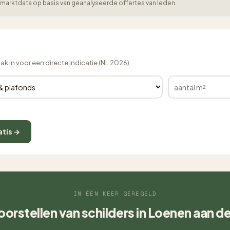
er-marktdata op basis van geanalyseerde offertes van leden.
lak in voor een directe indicatie (NL 2026).
atis →
IN ÉÉN KEER GEREGELD
voorstellen van schilders in Loenen aan d