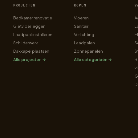
PROJECTEN
KOPEN
V
Badkamer renovatie
Vloeren
A
Gietvloer leggen
Sanitair
L
Laadpaal installeren
Verlichting
E
Schilderwerk
Laadpalen
S
Dakkapel plaatsen
Zonnepanelen
S
Alle projecten →
Alle categorieën →
B
v
G
D