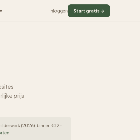
Inloggen
Start gratis →
▼
bsites
lijke prijs
schilderwerk (2026): binnen €12–
orten
.