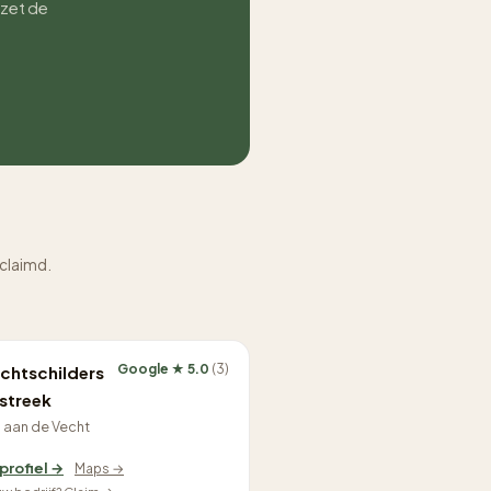
 zet de
eclaimd.
Google ★ 5.0
(3)
htschilders
streek
 aan de Vecht
 profiel →
Maps →