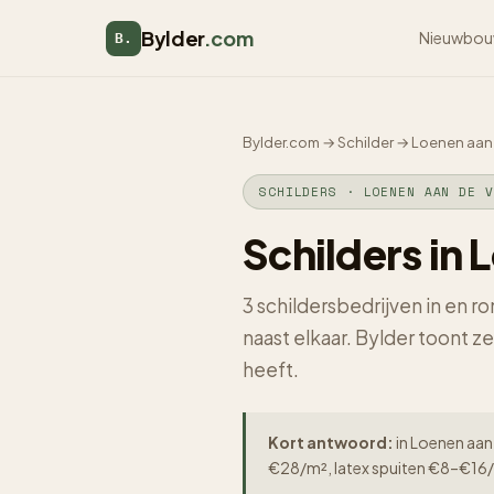
Bylder
.com
Nieuwbou
B.
Bylder.com
→
Schilder
→
Loenen aan
SCHILDERS · LOENEN AAN DE V
Schilders in
3 schildersbedrijven in en 
naast elkaar. Bylder toont z
heeft.
Kort antwoord:
in Loenen aan 
€28/m², latex spuiten €8–€16/