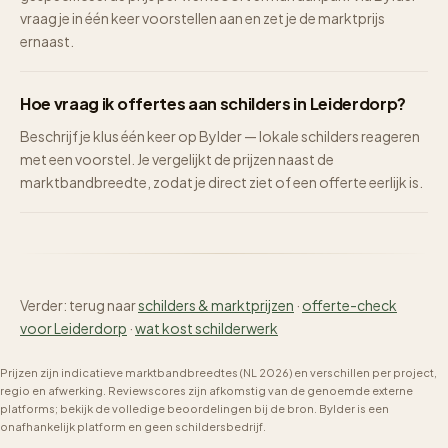
vraag je in één keer voorstellen aan en zet je de marktprijs
ernaast.
Hoe vraag ik offertes aan schilders in Leiderdorp?
Beschrijf je klus één keer op Bylder — lokale schilders reageren
met een voorstel. Je vergelijkt de prijzen naast de
marktbandbreedte, zodat je direct ziet of een offerte eerlijk is.
Verder: terug naar
schilders & marktprijzen
·
offerte-check
voor Leiderdorp
·
wat kost schilderwerk
Prijzen zijn indicatieve marktbandbreedtes (NL 2026) en verschillen per project,
regio en afwerking. Reviewscores zijn afkomstig van de genoemde externe
platforms; bekijk de volledige beoordelingen bij de bron. Bylder is een
onafhankelijk platform en geen schildersbedrijf.