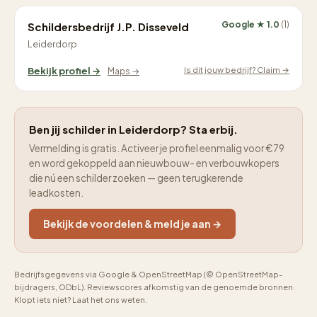
Google ★ 1.0
(1)
Schildersbedrijf J.P. Disseveld
Leiderdorp
Is dit jouw bedrijf? Claim →
Bekijk profiel →
Maps →
Ben jij schilder in Leiderdorp? Sta erbij.
Vermelding is gratis. Activeer je profiel eenmalig voor €79
en word gekoppeld aan nieuwbouw- en verbouwkopers
die nú een schilder zoeken — geen terugkerende
leadkosten.
Bekijk de voordelen & meld je aan →
Bedrijfsgegevens via Google & OpenStreetMap (© OpenStreetMap-
bijdragers, ODbL). Reviewscores afkomstig van de genoemde bronnen.
Klopt iets niet? Laat het ons weten.