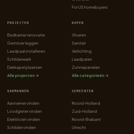
For US homebuyers
PROJECTEN
KOPEN
Badkamer renovatie
Vloeren
Gietvloer leggen
Sanitair
Laadpaal installeren
Verlichting
Schilderwerk
Laadpalen
Dakkapel plaatsen
Zonnepanelen
Alle projecten →
Alle categorieën →
VAKMANNEN
GEMEENTEN
Aannemer vinden
Noord-Holland
Loodgieter vinden
Zuid-Holland
Elektricien vinden
Noord-Brabant
Schilder vinden
Utrecht