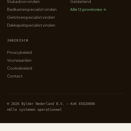
Stukadoor vinden
Gelderland
Badkamerspecialist vinden
Alle 12 provincies →
Gietvloerspecialist vinden
Dakkapelspecialist vinden
JURIDISCH
Privacybeleid
Voorwaarden
Cookiebeleid
Contact
© 2026 Bylder Nederland B.V. — KvK 65020006
Alle systemen operationeel