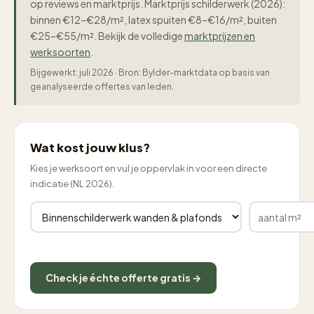
op reviews en marktprijs. Marktprijs schilderwerk (2026):
binnen €12–€28/m², latex spuiten €8–€16/m², buiten
€25–€55/m². Bekijk de volledige
marktprijzen en
werksoorten
.
Bijgewerkt: juli 2026 · Bron: Bylder-marktdata op basis van
geanalyseerde offertes van leden.
Wat kost jouw klus?
Kies je werksoort en vul je oppervlak in voor een directe
indicatie (NL 2026).
Check je échte offerte gratis →