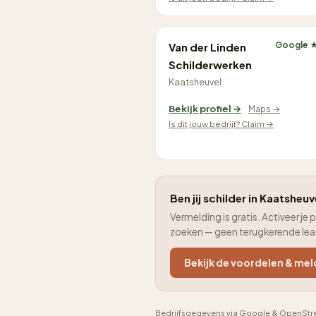
Google 
Van der Linden
Schilderwerken
Kaatsheuvel
Bekijk profiel →
Maps →
Is dit jouw bedrijf? Claim →
Ben jij schilder in Kaatsheuv
Vermelding is gratis. Activeer 
zoeken — geen terugkerende le
Bekijk de voordelen & mel
Bedrijfsgegevens via Google & OpenStre