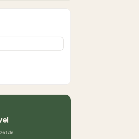
vel
 zet de