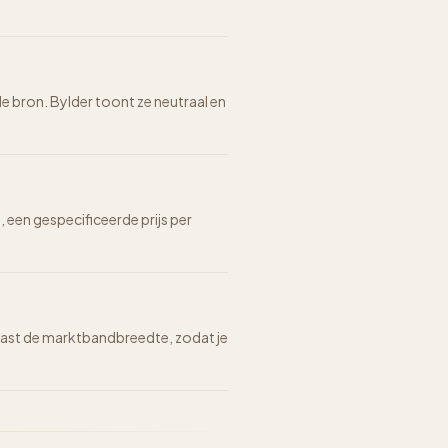
de bron. Bylder toont ze neutraal en
n, een gespecificeerde prijs per
n naast de marktbandbreedte, zodat je