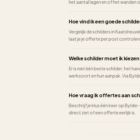
het aantal lagen en of het wanden 
Hoe vind ik een goede schilde
Vergelijk de schilders in Kaatsheuve
laat je je offerte per post controlere
Welke schilder moet ik kiezen
Er is niet één beste schilder; het ha
werksoort en hun aanpak. Via Bylder 
Hoe vraag ik offertes aan sch
Beschrijf je klus één keer op Bylder
direct ziet of een offerte eerlijk is.