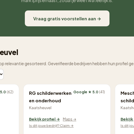
marktprijs ernaast, zodat je weet wat eerlijk is.
Vraag gratis voorstellen aan →
heuvel
op relevantie gesorteerd. Geverifieerde bedrijven hebben hun profiel g
 5.0
(62)
Google ★ 5.0
(41)
RG schilderwerken
Mesc
en onderhoud
schil
Kaatsheuvel
Kaatsh
Bekijk profiel →
Bekijk
Maps →
Is dit jouw bedrijf? Claim →
Is dit j