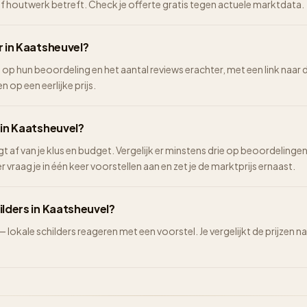
of houtwerk betreft. Check je offerte gratis tegen actuele marktdata.
r in Kaatsheuvel?
l op hun beoordeling en het aantal reviews erachter, met een link naar 
n op een eerlijke prijs.
 in Kaatsheuvel?
ngt af van je klus en budget. Vergelijk er minstens drie op beoordelinge
vraag je in één keer voorstellen aan en zet je de marktprijs ernaast.
ilders in Kaatsheuvel?
 — lokale schilders reageren met een voorstel. Je vergelijkt de prijze