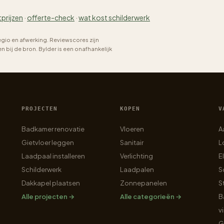
tprijzen
·
offerte-check
·
wat kost schilderwerk
regio en afwerking. Reviewscores zijn
bij de bron. Bylder is een onafhankelijk
PROJECTEN
KOPEN
V
Badkamer renovatie
Vloeren
A
Gietvloer leggen
Sanitair
L
Laadpaal installeren
Verlichting
E
Schilderwerk
Laadpalen
S
Dakkapel plaatsen
Zonnepanelen
S
Alle projecten →
Alle categorieën →
B
v
G