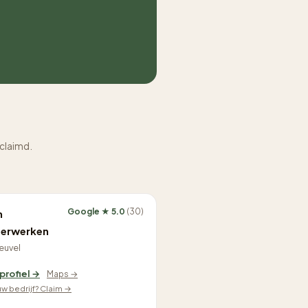
eclaimd.
Google ★ 5.0
(30)
h
derwerken
euvel
 profiel →
Maps →
ouw bedrijf? Claim →