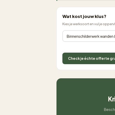
Wat kost jouw klus?
Kies je werksoort en vul je opperv
Check je échte offerte gr
Kr
Beschr