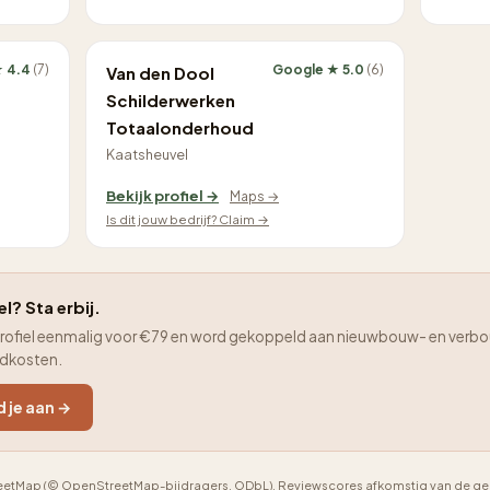
★ 4.4
(7)
Google ★ 5.0
(6)
Van den Dool
Schilderwerken
Totaalonderhoud
Kaatsheuvel
Bekijk profiel →
Maps →
Is dit jouw bedrijf? Claim →
el? Sta erbij.
je profiel eenmalig voor €79 en word gekoppeld aan nieuwbouw- en verbo
adkosten.
d je aan →
etMap (© OpenStreetMap-bijdragers, ODbL). Reviewscores afkomstig van de geno