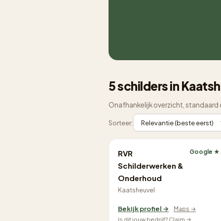
5 schilders in Kaats
Onafhankelijk overzicht, standaard 
Sorteer:
Google ★
RVR
Schilderwerken &
Onderhoud
Kaatsheuvel
Bekijk profiel →
Maps →
Is dit jouw bedrijf? Claim →