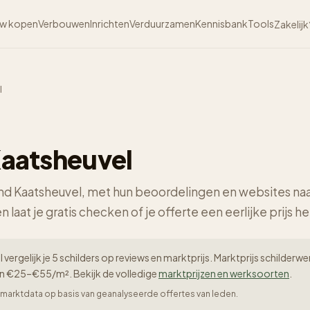
w kopen
Verbouwen
Inrichten
Verduurzamen
Kennisbank
Tools
Zakelijk
l
Kaatsheuvel
rond Kaatsheuvel, met hun beoordelingen en websites naa
n laat je gratis checken of je offerte een eerlijke prijs he
 vergelijk je 5 schilders op reviews en marktprijs. Marktprijs schilde
en €25–€55/m². Bekijk de volledige
marktprijzen en werksoorten
.
er-marktdata op basis van geanalyseerde offertes van leden.