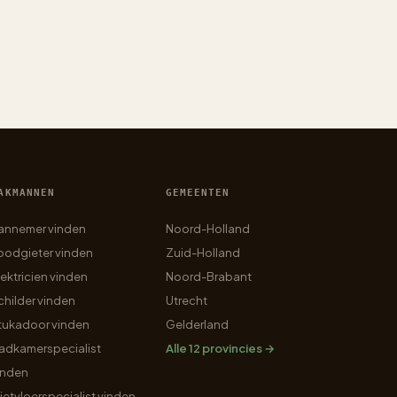
AKMANNEN
GEMEENTEN
annemer vinden
Noord-Holland
oodgieter vinden
Zuid-Holland
lektricien vinden
Noord-Brabant
childer vinden
Utrecht
tukadoor vinden
Gelderland
adkamerspecialist
Alle 12 provincies →
inden
ietvloerspecialist vinden