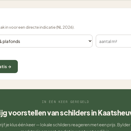
lak in voor een directe indicatie (NL 2026).
atis →
IN ÉÉN KEER GEREGELD
ijg voorstellen van schilders in Kaatsheu
ijf je klus één keer — lokale schilders reageren met een prijs. Bylder