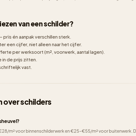
 kiezen van een schilder?
— prïs én aanpak verschillen sterk.
er een cijfer, niet alleen naar het cijfer.
erte per werksoort (m², voorwerk, aantal lagen).
n de prijs zitten.
hriftelijk vast.
 over schilders
tsheuvel?
2–€28/m² voor binnenschilderwerk en €25–€55/m² voor buitenwerk. De 