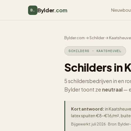
Bylder
.com
Nieuwbou
B.
Bylder.com
→
Schilder
→
Kaatsheuve
SCHILDERS · KAATSHEUVEL
Schilders in 
5 schildersbedrijven in en 
Bylder toont ze
neutraal
— e
Kort antwoord:
in Kaatsheuvel
latex spuiten €8–€16/m², buit
Bijgewerkt: juli 2026 · Bron: Byld