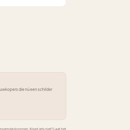
uwkopers die nú een schilder
emde bronnen. Klopt iets niet? Laat het