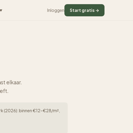
Inloggen
Start gratis →
▼
st elkaar.
eft.
rwerk (2026): binnen €12–€28/m²,