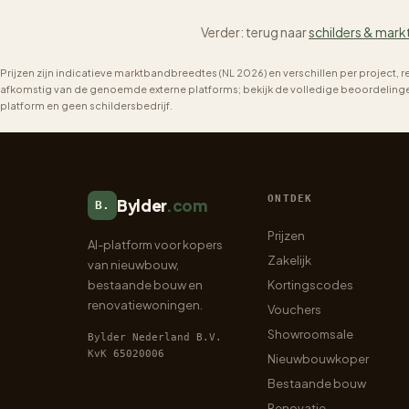
Verder: terug naar
schilders & mark
Prijzen zijn indicatieve marktbandbreedtes (NL 2026) en verschillen per project, 
afkomstig van de genoemde externe platforms; bekijk de volledige beoordelingen 
platform en geen schildersbedrijf.
ONTDEK
Bylder
.com
B.
Prijzen
AI-platform voor kopers
Zakelijk
van nieuwbouw,
bestaande bouw en
Kortingscodes
renovatiewoningen.
Vouchers
Showroomsale
Bylder Nederland B.V.
KvK 65020006
Nieuwbouwkoper
Bestaande bouw
Renovatie