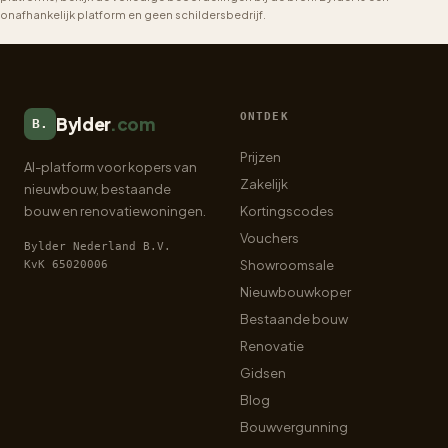
onafhankelijk platform en geen schildersbedrijf.
ONTDEK
Bylder
.com
B.
Prijzen
AI-platform voor kopers van
Zakelijk
nieuwbouw, bestaande
bouw en renovatiewoningen.
Kortingscodes
Vouchers
Bylder Nederland B.V.
Showroomsale
KvK 65020006
Nieuwbouwkoper
Bestaande bouw
Renovatie
Gidsen
Blog
Bouwvergunning