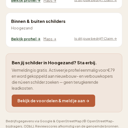
Bekijk profiel →
Maps →
Binnen & buiten schilders
Hoogezand
Is dit jouw bedrijf? Claim →
Bekijk profiel →
Maps →
Ben jij schilder in Hoogezand? Sta erbij.
Vermelding is gratis. Activeer je profiel eenmalig voor €79
en word gekoppeld aan nieuwbouw- en verbouwkopers
die nú een schilder zoeken — geen terugkerende
leadkosten.
Bekijk de voordelen & meld je aan →
Bedrijfsgegevens via Google & OpenStreetMap (© OpenStreetMap-
bijdragers, ODbL). Reviewscores afkomstig van de genoemde bronnen.