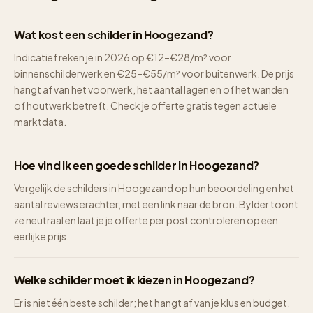
Wat kost een schilder in Hoogezand?
Indicatief reken je in 2026 op €12–€28/m² voor
binnenschilderwerk en €25–€55/m² voor buitenwerk. De prijs
hangt af van het voorwerk, het aantal lagen en of het wanden
of houtwerk betreft. Check je offerte gratis tegen actuele
marktdata.
Hoe vind ik een goede schilder in Hoogezand?
Vergelijk de schilders in Hoogezand op hun beoordeling en het
aantal reviews erachter, met een link naar de bron. Bylder toont
ze neutraal en laat je je offerte per post controleren op een
eerlijke prijs.
Welke schilder moet ik kiezen in Hoogezand?
Er is niet één beste schilder; het hangt af van je klus en budget.