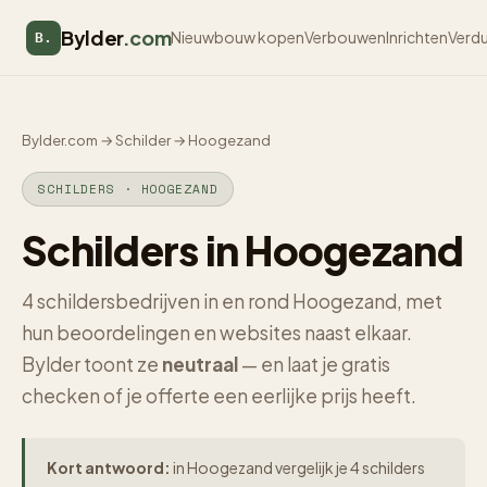
Bylder
.com
Nieuwbouw kopen
Verbouwen
Inrichten
Verd
B.
Bylder.com
→
Schilder
→
Hoogezand
SCHILDERS · HOOGEZAND
Schilders in Hoogezand
4 schildersbedrijven in en rond Hoogezand, met
hun beoordelingen en websites naast elkaar.
Bylder toont ze
neutraal
— en laat je gratis
checken of je offerte een eerlijke prijs heeft.
Kort antwoord:
in Hoogezand vergelijk je 4 schilders