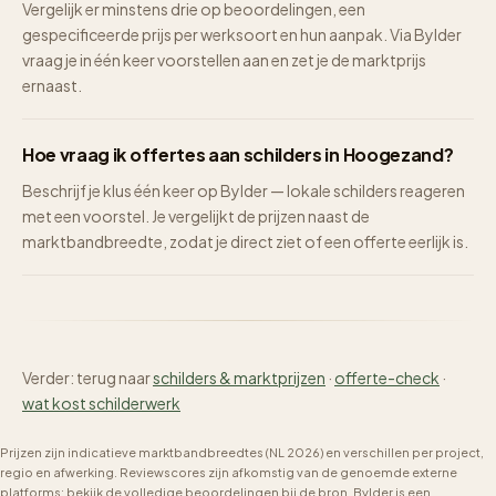
Vergelijk er minstens drie op beoordelingen, een
gespecificeerde prijs per werksoort en hun aanpak. Via Bylder
vraag je in één keer voorstellen aan en zet je de marktprijs
ernaast.
Hoe vraag ik offertes aan schilders in Hoogezand?
Beschrijf je klus één keer op Bylder — lokale schilders reageren
met een voorstel. Je vergelijkt de prijzen naast de
marktbandbreedte, zodat je direct ziet of een offerte eerlijk is.
Verder: terug naar
schilders & marktprijzen
·
offerte-check
·
wat kost schilderwerk
Prijzen zijn indicatieve marktbandbreedtes (NL 2026) en verschillen per project,
regio en afwerking. Reviewscores zijn afkomstig van de genoemde externe
platforms; bekijk de volledige beoordelingen bij de bron. Bylder is een