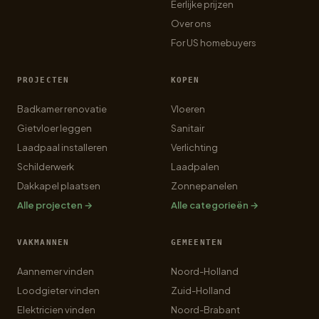
Eerlijke prijzen
Over ons
For US homebuyers
PROJECTEN
KOPEN
Badkamer renovatie
Vloeren
Gietvloer leggen
Sanitair
Laadpaal installeren
Verlichting
Schilderwerk
Laadpalen
Dakkapel plaatsen
Zonnepanelen
Alle projecten →
Alle categorieën →
VAKMANNEN
GEMEENTEN
Aannemer vinden
Noord-Holland
Loodgieter vinden
Zuid-Holland
Elektricien vinden
Noord-Brabant