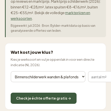
op reviews en marktprijs. Marktprijs schilderwerk (2026):
binnen €12–€28/m², latex spuiten €8–€16/m², buiten
€25–€55/m². Bekijk de volledige
marktprijzen en
werksoorten
.
Bijgewerkt: juli 2026 · Bron: Bylder-marktdata op basis van
geanalyseerde offertes van leden.
Wat kost jouw klus?
Kies je werksoort en vul je oppervlak in voor een directe
indicatie (NL 2026).
Check je échte offerte gratis →