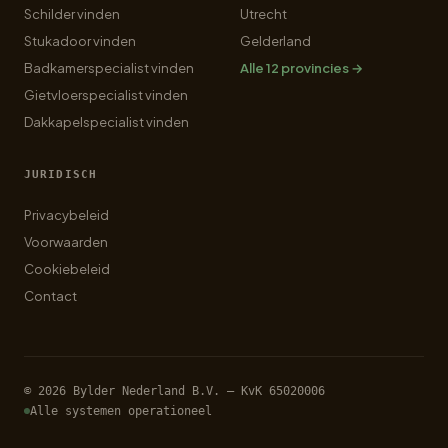
Schilder vinden
Utrecht
Stukadoor vinden
Gelderland
Badkamerspecialist vinden
Alle 12 provincies →
Gietvloerspecialist vinden
Dakkapelspecialist vinden
JURIDISCH
Privacybeleid
Voorwaarden
Cookiebeleid
Contact
© 2026 Bylder Nederland B.V. — KvK 65020006
Alle systemen operationeel