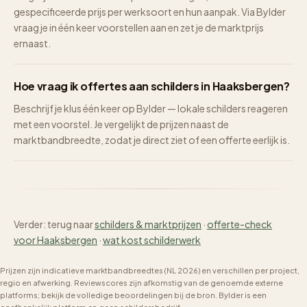
gespecificeerde prijs per werksoort en hun aanpak. Via Bylder
vraag je in één keer voorstellen aan en zet je de marktprijs
ernaast.
Hoe vraag ik offertes aan schilders in Haaksbergen?
Beschrijf je klus één keer op Bylder — lokale schilders reageren
met een voorstel. Je vergelijkt de prijzen naast de
marktbandbreedte, zodat je direct ziet of een offerte eerlijk is.
Verder: terug naar
schilders & marktprijzen
·
offerte-check
voor Haaksbergen
·
wat kost schilderwerk
Prijzen zijn indicatieve marktbandbreedtes (NL 2026) en verschillen per project,
regio en afwerking. Reviewscores zijn afkomstig van de genoemde externe
platforms; bekijk de volledige beoordelingen bij de bron. Bylder is een