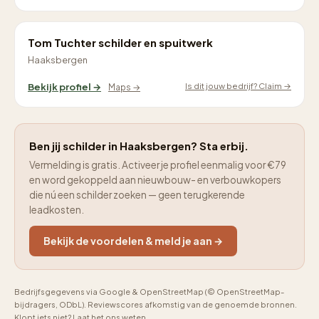
Tom Tuchter schilder en spuitwerk
Haaksbergen
Is dit jouw bedrijf? Claim →
Bekijk profiel →
Maps →
Ben jij schilder in Haaksbergen? Sta erbij.
Vermelding is gratis. Activeer je profiel eenmalig voor €79
en word gekoppeld aan nieuwbouw- en verbouwkopers
die nú een schilder zoeken — geen terugkerende
leadkosten.
Bekijk de voordelen & meld je aan →
Bedrijfsgegevens via Google & OpenStreetMap (© OpenStreetMap-
bijdragers, ODbL). Reviewscores afkomstig van de genoemde bronnen.
Klopt iets niet? Laat het ons weten.