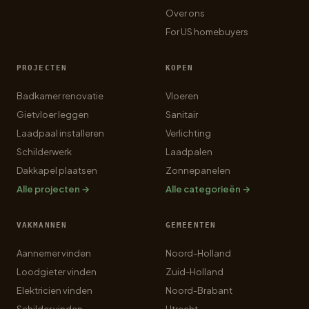
Over ons
For US homebuyers
PROJECTEN
KOPEN
Badkamer renovatie
Vloeren
Gietvloer leggen
Sanitair
Laadpaal installeren
Verlichting
Schilderwerk
Laadpalen
Dakkapel plaatsen
Zonnepanelen
Alle projecten →
Alle categorieën →
VAKMANNEN
GEMEENTEN
Aannemer vinden
Noord-Holland
Loodgieter vinden
Zuid-Holland
Elektricien vinden
Noord-Brabant