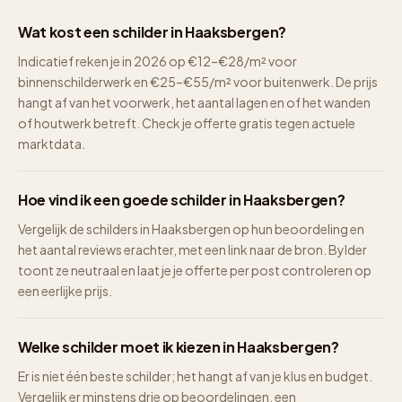
Wat kost een schilder in Haaksbergen?
Indicatief reken je in 2026 op €12–€28/m² voor
binnenschilderwerk en €25–€55/m² voor buitenwerk. De prijs
hangt af van het voorwerk, het aantal lagen en of het wanden
of houtwerk betreft. Check je offerte gratis tegen actuele
marktdata.
Hoe vind ik een goede schilder in Haaksbergen?
Vergelijk de schilders in Haaksbergen op hun beoordeling en
het aantal reviews erachter, met een link naar de bron. Bylder
toont ze neutraal en laat je je offerte per post controleren op
een eerlijke prijs.
Welke schilder moet ik kiezen in Haaksbergen?
Er is niet één beste schilder; het hangt af van je klus en budget.
Vergelijk er minstens drie op beoordelingen, een