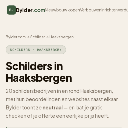
Bylder
.com
Nieuwbouw kopen
Verbouwen
Inrichten
Verd
B.
Bylder.com
→
Schilder
→
Haaksbergen
SCHILDERS · HAAKSBERGEN
Schilders in
Haaksbergen
20 schildersbedrijven in en rond Haaksbergen,
met hun beoordelingen en websites naast elkaar.
Bylder toont ze
neutraal
— en laat je gratis
checken of je offerte een eerlijke prijs heeft.