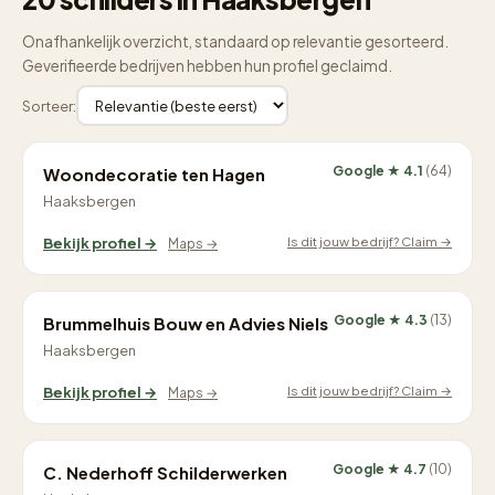
Onafhankelijk overzicht, standaard op relevantie gesorteerd.
Geverifieerde bedrijven hebben hun profiel geclaimd.
Sorteer:
Google ★ 4.1
(64)
Woondecoratie ten Hagen
Haaksbergen
Is dit jouw bedrijf? Claim →
Bekijk profiel →
Maps →
Google ★ 4.3
(13)
Brummelhuis Bouw en Advies Niels
Haaksbergen
Is dit jouw bedrijf? Claim →
Bekijk profiel →
Maps →
Google ★ 4.7
(10)
C. Nederhoff Schilderwerken