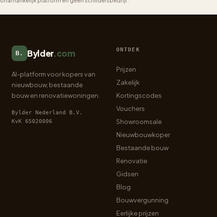
onafhankelijk platform en geen schildersbedrijf.
ONTDEK
Bylder
.com
B.
Prijzen
AI-platform voor kopers van
Zakelijk
nieuwbouw, bestaande
bouw en renovatiewoningen.
Kortingscodes
Vouchers
Bylder Nederland B.V.
Showroomsale
KvK 65020006
Nieuwbouwkoper
Bestaande bouw
Renovatie
Gidsen
Blog
Bouwvergunning
Eerlijke prijzen