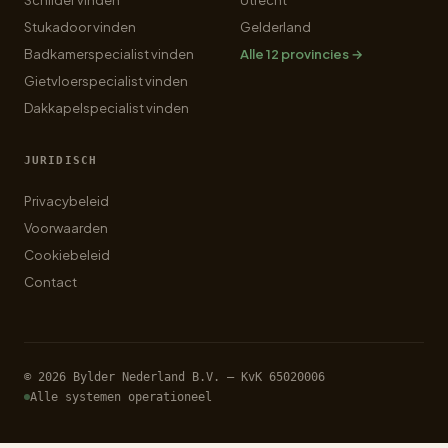
Schilder vinden
Utrecht
Stukadoor vinden
Gelderland
Badkamerspecialist vinden
Alle 12 provincies →
Gietvloerspecialist vinden
Dakkapelspecialist vinden
JURIDISCH
Privacybeleid
Voorwaarden
Cookiebeleid
Contact
© 2026 Bylder Nederland B.V. — KvK 65020006
Alle systemen operationeel