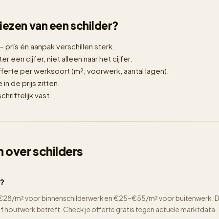
 kiezen van een schilder?
— prïs én aanpak verschillen sterk.
er een cijfer, niet alleen naar het cijfer.
erte per werksoort (m², voorwerk, aantal lagen).
n de prijs zitten.
hriftelijk vast.
 over schilders
s?
2–€28/m² voor binnenschilderwerk en €25–€55/m² voor buitenwerk. De 
of houtwerk betreft. Check je offerte gratis tegen actuele marktdata.