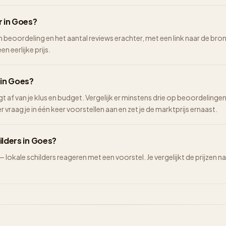
r in Goes?
n beoordeling en het aantal reviews erachter, met een link naar de bron.
n eerlijke prijs.
 in Goes?
ngt af van je klus en budget. Vergelijk er minstens drie op beoordelinge
vraag je in één keer voorstellen aan en zet je de marktprijs ernaast.
ilders in Goes?
 — lokale schilders reageren met een voorstel. Je vergelijkt de prijze