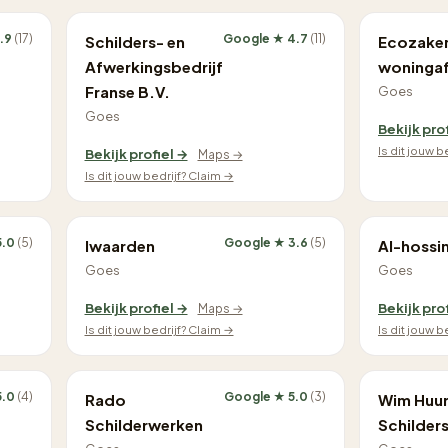
.9
(17)
Google ★ 4.7
(11)
Schilders- en
Ecozake
Afwerkingsbedrijf
woninga
Franse B.V.
Goes
Goes
Bekijk pro
Is dit jouw b
Bekijk profiel →
Maps →
Is dit jouw bedrijf? Claim →
5.0
(5)
Google ★ 3.6
(5)
Iwaarden
Al-hossi
Goes
Goes
Bekijk profiel →
Bekijk pro
Maps →
Is dit jouw bedrijf? Claim →
Is dit jouw b
5.0
(4)
Google ★ 5.0
(3)
Rado
Wim Huu
Schilderwerken
Schilders