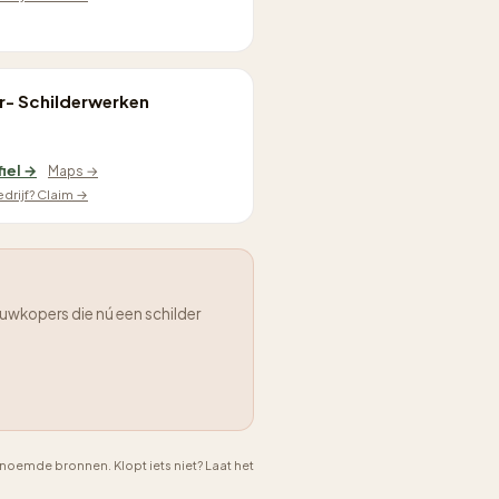
r- Schilderwerken
fiel →
Maps →
edrijf? Claim →
uwkopers die nú een schilder
emde bronnen. Klopt iets niet? Laat het