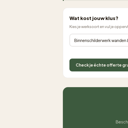
Wat kost jouw klus?
Kies je werksoort en vul je opperv
Check je échte offerte gr
Beschr