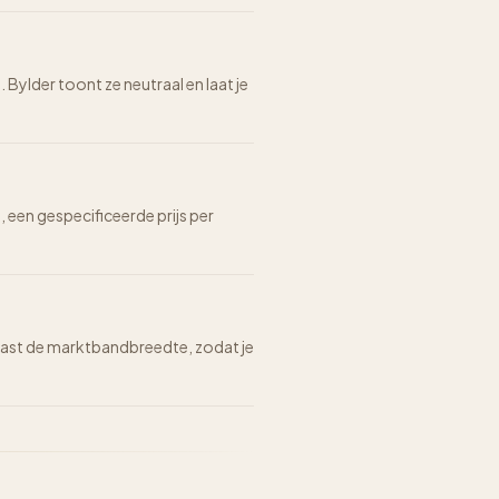
 Bylder toont ze neutraal en laat je
n, een gespecificeerde prijs per
n naast de marktbandbreedte, zodat je