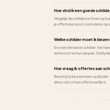
Hoe vind ik een goede schilde
Vergelijk de schilders in Goes op hu
je offerte per post controleren op ee
Welke schilder moet ik kiezen
Er is niet één beste schilder; het ha
werksoort en hun aanpak. Via Bylder 
Hoe vraag ik offertes aan sch
Beschrijf je klus één keer op Bylder
direct ziet of een offerte eerlijk is.