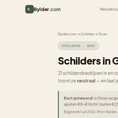
Bylder
.com
Nieuwbou
B.
Bylder.com
→
Schilder
→
Goes
SCHILDERS · GOES
Schilders in 
21 schildersbedrijven in en
toont ze
neutraal
— en laat j
Kort antwoord:
in Goes vergel
spuiten €8–€16/m², buiten €25
Bijgewerkt: juli 2026 · Bron: Byld