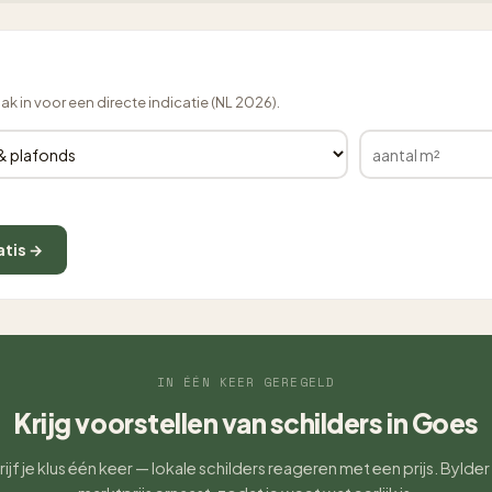
lak in voor een directe indicatie (NL 2026).
atis →
IN ÉÉN KEER GEREGELD
Krijg voorstellen van schilders in Goes
ijf je klus één keer — lokale schilders reageren met een prijs. Bylder