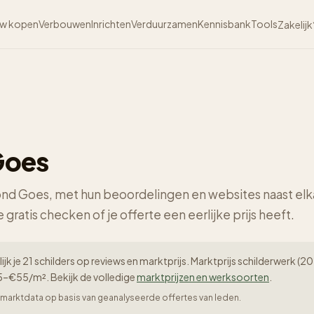
w kopen
Verbouwen
Inrichten
Verduurzamen
Kennisbank
Tools
Zakelijk
Goes
 rond Goes, met hun beoordelingen en websites naast elk
e gratis checken of je offerte een eerlijke prijs heeft.
ijk je 21 schilders op reviews en marktprijs. Marktprijs schilderwerk 
–€55/m². Bekijk de volledige
marktprijzen en werksoorten
.
er-marktdata op basis van geanalyseerde offertes van leden.