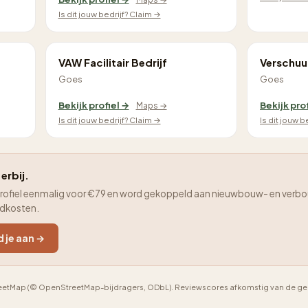
Is dit jouw bedrijf? Claim →
VAW Facilitair Bedrijf
Verschuu
Goes
Goes
Bekijk profiel →
Bekijk pro
Maps →
Is dit jouw bedrijf? Claim →
Is dit jouw b
 erbij.
je profiel eenmalig voor €79 en word gekoppeld aan nieuwbouw- en verbo
adkosten.
d je aan →
etMap (© OpenStreetMap-bijdragers, ODbL). Reviewscores afkomstig van de geno