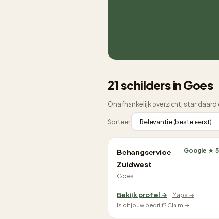
21 schilders in Goes
Onafhankelijk overzicht, standaard 
Sorteer:
Google ★ 5
Behangservice
Zuidwest
Goes
Bekijk profiel →
Maps →
Is dit jouw bedrijf? Claim →