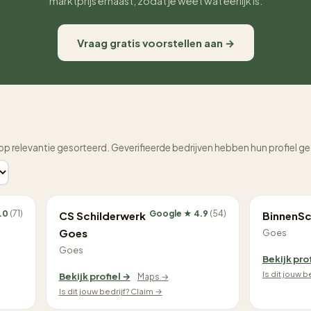
marktprijs ernaast, zodat je weet wat eerlijk is.
Vraag gratis voorstellen aan →
op relevantie gesorteerd. Geverifieerde bedrijven hebben hun profiel g
.0
(71)
Google ★ 4.9
(54)
CS Schilderwerk
BinnenSc
Goes
Goes
Goes
Bekijk pro
Is dit jouw b
Bekijk profiel →
Maps →
Is dit jouw bedrijf? Claim →