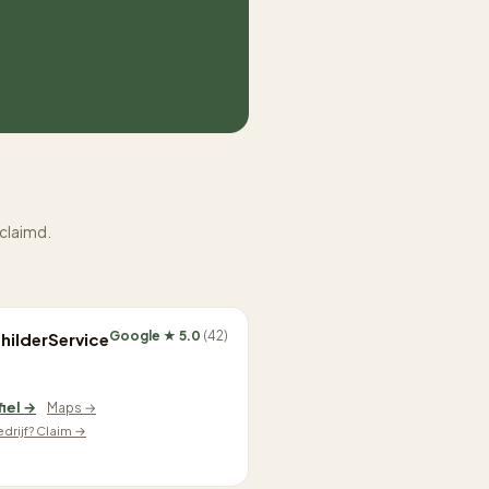
eclaimd.
Google ★ 5.0
(42)
hilderService
fiel →
Maps →
edrijf? Claim →