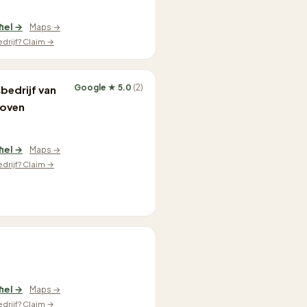
fiel →
Maps →
edrijf? Claim →
Google ★ 5.0
(2)
bedrijf van
oven
fiel →
Maps →
edrijf? Claim →
fiel →
Maps →
edrijf? Claim →