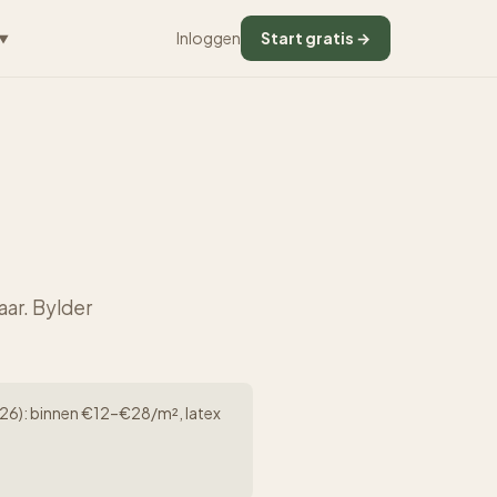
Inloggen
Start gratis →
▼
aar. Bylder
(2026): binnen €12–€28/m², latex