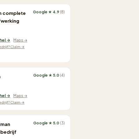
Google ★ 4.9
(8)
n complete
fwerking
fiel →
Maps →
edrijf? Claim →
Google ★ 5.0
(4)
n
fiel →
Maps →
edrijf? Claim →
Google ★ 5.0
(3)
rman
bedrijf