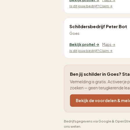
Is dit jouw bedrijf? Claim →
Schildersbedrijf Peter Bot
Goes
Bekijk profiel →
Maps →
Is dit jouw bedrijf? Claim →
Ben jij schilder in Goes? Sta
Vermelding is gratis. Activeer 
zoeken — geen terugkerende le
Bekijk de voordelen & mel
Bedrijfsgegevens via Google & OpenStre
ons weten.