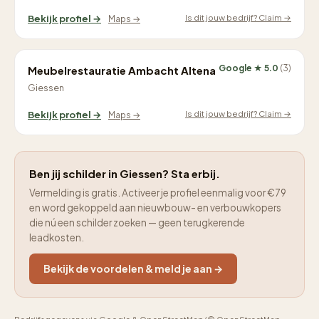
Is dit jouw bedrijf? Claim →
Bekijk profiel →
Maps →
Google ★ 5.0
(3)
Meubelrestauratie Ambacht Altena
Giessen
Is dit jouw bedrijf? Claim →
Bekijk profiel →
Maps →
Ben jij schilder in Giessen? Sta erbij.
Vermelding is gratis. Activeer je profiel eenmalig voor €79
en word gekoppeld aan nieuwbouw- en verbouwkopers
die nú een schilder zoeken — geen terugkerende
leadkosten.
Bekijk de voordelen & meld je aan →