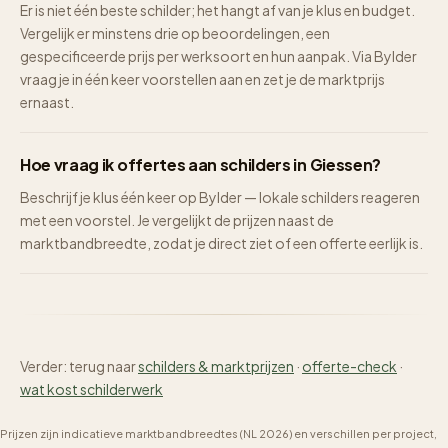
Er is niet één beste schilder; het hangt af van je klus en budget.
Vergelijk er minstens drie op beoordelingen, een
gespecificeerde prijs per werksoort en hun aanpak. Via Bylder
vraag je in één keer voorstellen aan en zet je de marktprijs
ernaast.
Hoe vraag ik offertes aan schilders in Giessen?
Beschrijf je klus één keer op Bylder — lokale schilders reageren
met een voorstel. Je vergelijkt de prijzen naast de
marktbandbreedte, zodat je direct ziet of een offerte eerlijk is.
Verder: terug naar
schilders & marktprijzen
·
offerte-check
·
wat kost schilderwerk
Prijzen zijn indicatieve marktbandbreedtes (NL 2026) en verschillen per project,