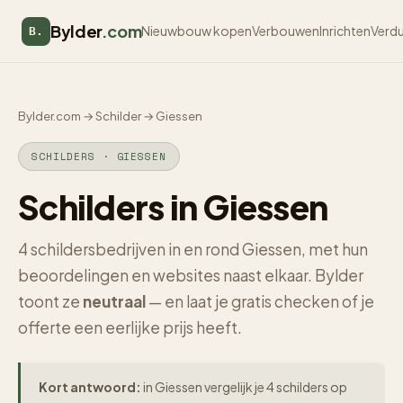
Bylder
.com
Nieuwbouw kopen
Verbouwen
Inrichten
Verd
B.
Bylder.com
→
Schilder
→
Giessen
SCHILDERS · GIESSEN
Schilders in Giessen
4 schildersbedrijven in en rond Giessen, met hun
beoordelingen en websites naast elkaar. Bylder
toont ze
neutraal
— en laat je gratis checken of je
offerte een eerlijke prijs heeft.
Kort antwoord:
in Giessen vergelijk je 4 schilders op