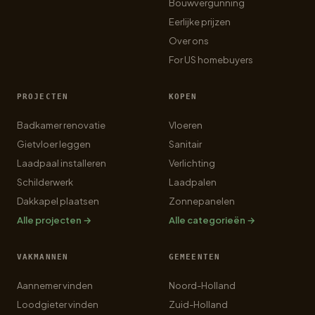
Bouwvergunning
Eerlijke prijzen
Over ons
For US homebuyers
PROJECTEN
KOPEN
Badkamer renovatie
Vloeren
Gietvloer leggen
Sanitair
Laadpaal installeren
Verlichting
Schilderwerk
Laadpalen
Dakkapel plaatsen
Zonnepanelen
Alle projecten →
Alle categorieën →
VAKMANNEN
GEMEENTEN
Aannemer vinden
Noord-Holland
Loodgieter vinden
Zuid-Holland