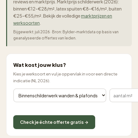
reviews en marktprijs. Marktprijs schilderwerk (2026):
binnen €12–€28/m², latex spuiten €8–€16/m², buiten
€25–€55/m². Bekijk de volledige
marktprijzen en
werksoorten
.
Bijgewerkt: juli 2026 · Bron: Bylder-marktdata op basis van
geanalyseerde offertes van leden.
Wat kost jouw klus?
Kies je werksoort en vul je oppervlak in voor een directe
indicatie (NL 2026).
Check je échte offerte gratis →