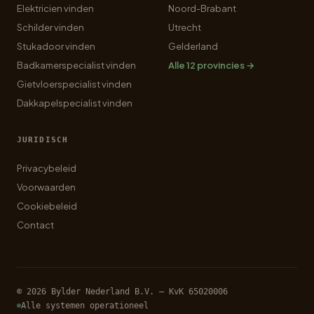
Elektricien vinden
Noord-Brabant
Schilder vinden
Utrecht
Stukadoor vinden
Gelderland
Badkamerspecialist vinden
Alle 12 provincies →
Gietvloerspecialist vinden
Dakkapelspecialist vinden
JURIDISCH
Privacybeleid
Voorwaarden
Cookiebeleid
Contact
© 2026 Bylder Nederland B.V. — KvK 65020006
Alle systemen operationeel