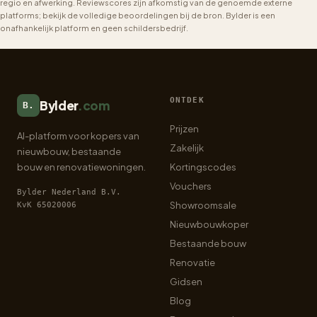
regio en afwerking. Reviewscores zijn afkomstig van de genoemde externe
platforms; bekijk de volledige beoordelingen bij de bron. Bylder is een
onafhankelijk platform en geen schildersbedrijf.
ONTDEK
Bylder
.com
B.
Prijzen
AI-platform voor kopers van
Zakelijk
nieuwbouw, bestaande
bouw en renovatiewoningen.
Kortingscodes
Vouchers
Bylder Nederland B.V.
Showroomsale
KvK 65020006
Nieuwbouwkoper
Bestaande bouw
Renovatie
Gidsen
Blog