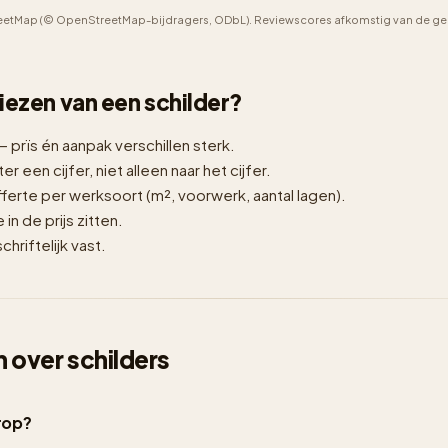
etMap (© OpenStreetMap-bijdragers, ODbL). Reviewscores afkomstig van de geno
 kiezen van een schilder?
— prïs én aanpak verschillen sterk.
er een cijfer, niet alleen naar het cijfer.
erte per werksoort (m², voorwerk, aantal lagen).
n de prijs zitten.
hriftelijk vast.
 over schilders
drop?