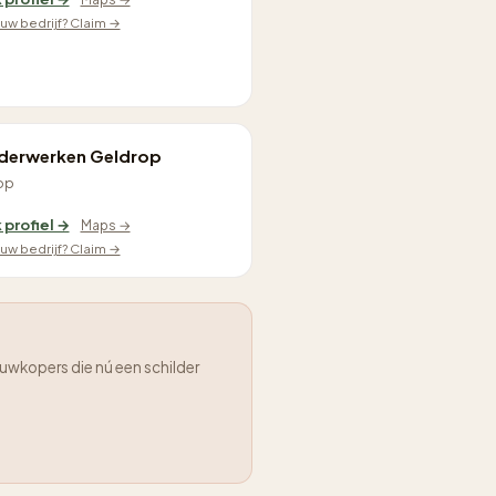
jouw bedrijf? Claim →
lderwerken Geldrop
op
 profiel →
Maps →
jouw bedrijf? Claim →
uwkopers die nú een schilder