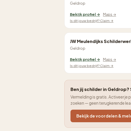
Geldrop
Bekijk profiel →
Maps →
Is dit jouw bedrijf? Claim →
JW Meulendijks Schilderwe
Geldrop
Bekijk profiel →
Maps →
Is dit jouw bedrijf? Claim →
Ben jij schilder in Geldrop? 
Vermelding is gratis. Activeer 
zoeken — geen terugkerende le
Bekijk de voordelen & mel