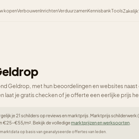
w kopen
Verbouwen
Inrichten
Verduurzamen
Kennisbank
Tools
Zakelijk
 Geldrop
 rond Geldrop, met hun beoordelingen en websites naast 
n laat je gratis checken of je offerte een eerlijke prijs he
gelijk je 21 schilders op reviews en marktprijs. Marktprijs schilderwe
en €25–€55/m². Bekijk de volledige
marktprijzen en werksoorten
.
er-marktdata op basis van geanalyseerde offertes van leden.