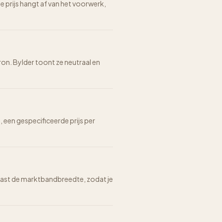
prijs hangt af van het voorwerk,
ron. Bylder toont ze neutraal en
n, een gespecificeerde prijs per
n naast de marktbandbreedte, zodat je