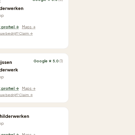
k
lderwerken
op
 profiel →
Maps →
jouw bedrijf? Claim →
Google ★ 5.0
(1)
jssen
lderwerk
op
 profiel →
Maps →
jouw bedrijf? Claim →
hilderwerken
op
 profiel →
Maps →