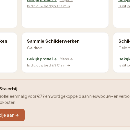
Is dit jouw bedrijf? Claim →
Is dit 
rken
Sammie Schilderwerken
Schi
Geldrop
Geldr
Bekijk profiel →
Bekijk
Maps →
Is dit jouw bedrijf? Claim →
Is dit 
Sta erbij.
je profiel eenmalig voor €79 en word gekoppeld aan nieuwbouw- en verbo
adkosten.
d je aan →