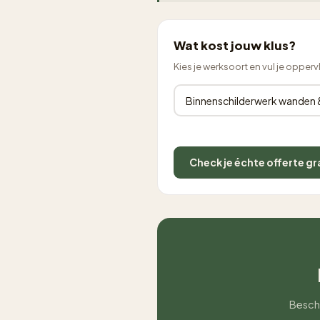
Wat kost jouw klus?
Kies je werksoort en vul je opperv
Check je échte offerte gr
Beschr