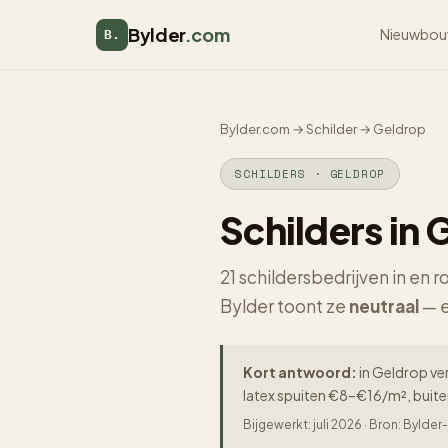
Bylder
.com
Nieuwbou
B.
Bylder.com
→
Schilder
→
Geldrop
SCHILDERS · GELDROP
Schilders in
21 schildersbedrijven in en
Bylder toont ze
neutraal
— e
Kort antwoord:
in Geldrop ver
latex spuiten €8–€16/m², buit
Bijgewerkt: juli 2026 · Bron: Byld