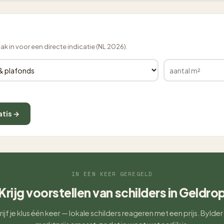
lak in voor een directe indicatie (NL 2026).
atis →
IN ÉÉN KEER GEREGELD
Krijg voorstellen van schilders in Geldro
ijf je klus één keer — lokale schilders reageren met een prijs. Bylder