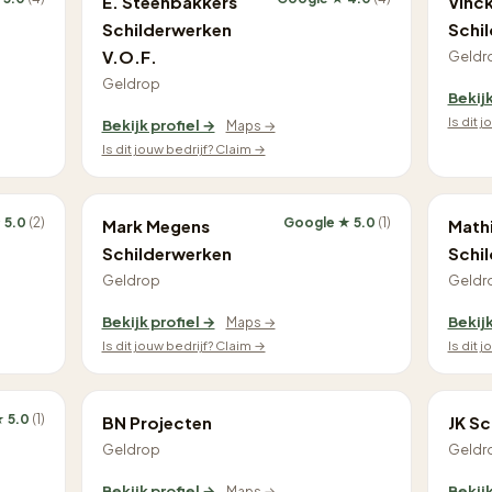
E. Steenbakkers
Vinc
Schilderwerken
Schi
V.O.F.
Geldr
Geldrop
Bekijk
Is dit 
Bekijk profiel →
Maps →
Is dit jouw bedrijf? Claim →
 5.0
(2)
Google ★ 5.0
(1)
Mark Megens
Mathi
Schilderwerken
Schi
Geldrop
Geldr
Bekijk profiel →
Bekijk
Maps →
Is dit jouw bedrijf? Claim →
Is dit 
 5.0
(1)
BN Projecten
JK Sc
Geldrop
Geldr
Bekijk profiel →
Bekijk
Maps →