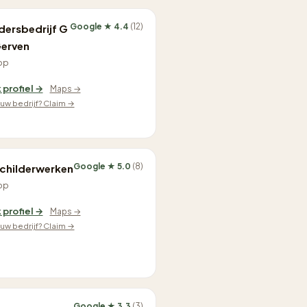
Google ★ 4.4
(12)
dersbedrijf G
Gerven
op
 profiel →
Maps →
jouw bedrijf? Claim →
Google ★ 5.0
(8)
schilderwerken
op
 profiel →
Maps →
jouw bedrijf? Claim →
Google ★ 3.3
(3)