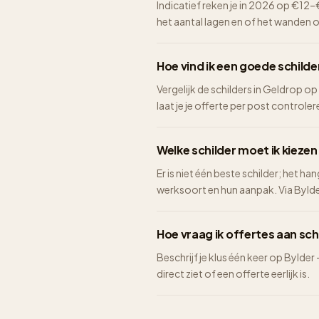
Indicatief reken je in 2026 op €1
het aantal lagen en of het wanden 
Hoe vind ik een goede schilde
Vergelijk de schilders in Geldrop op
laat je je offerte per post controlere
Welke schilder moet ik kiezen
Er is niet één beste schilder; het ha
werksoort en hun aanpak. Via Bylder 
Hoe vraag ik offertes aan sch
Beschrijf je klus één keer op Bylder
direct ziet of een offerte eerlijk is.