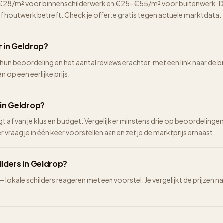
2–€28/m² voor binnenschilderwerk en €25–€55/m² voor buitenwerk. De 
of houtwerk betreft. Check je offerte gratis tegen actuele marktdata.
r in Geldrop?
 hun beoordeling en het aantal reviews erachter, met een link naar de b
n op een eerlijke prijs.
 in Geldrop?
ngt af van je klus en budget. Vergelijk er minstens drie op beoordelinge
vraag je in één keer voorstellen aan en zet je de marktprijs ernaast.
ilders in Geldrop?
 — lokale schilders reageren met een voorstel. Je vergelijkt de prijze