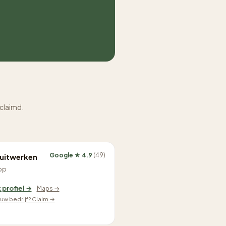
eclaimd.
Google ★ 4.9
(49)
puitwerken
op
 profiel →
Maps →
jouw bedrijf? Claim →