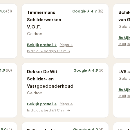
4.8
(31)
Google ★ 4.7
(16)
Timmermans
Schil
Schilderwerken
van 
V.O.F.
Geldr
Geldrop
Bekijk
Is dit 
Bekijk profiel →
Maps →
Is dit jouw bedrijf? Claim →
4.9
(10)
Google ★ 4.9
(9)
Dekker De Wit
LVS 
Schilder- en
Geldr
Vastgoedonderhoud
Bekijk
Geldrop
Is dit 
Bekijk profiel →
Maps →
Is dit jouw bedrijf? Claim →
 5.0
(4)
Google ★ 4.0
(4)