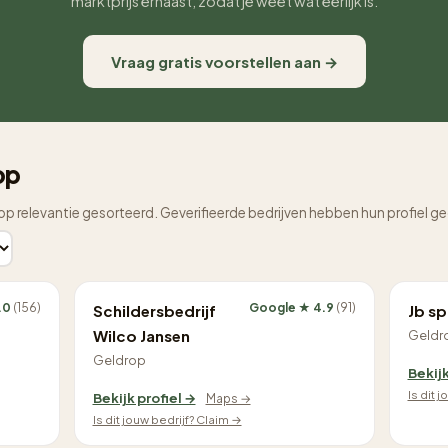
marktprijs ernaast, zodat je weet wat eerlijk is.
Vraag gratis voorstellen aan →
op
op relevantie gesorteerd. Geverifieerde bedrijven hebben hun profiel g
.0
(156)
Google ★ 4.9
(91)
Schildersbedrijf
Jb s
Wilco Jansen
Geldr
Geldrop
Bekijk
Is dit 
Bekijk profiel →
Maps →
Is dit jouw bedrijf? Claim →