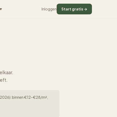
Inloggen
Start gratis →
▼
elkaar.
eft.
rk (2026): binnen €12–€28/m²,