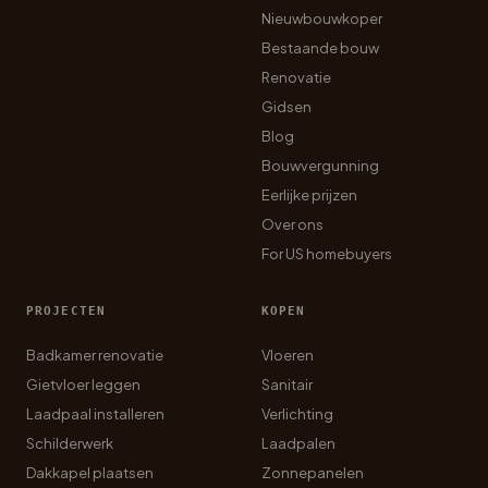
Nieuwbouwkoper
Bestaande bouw
Renovatie
Gidsen
Blog
Bouwvergunning
Eerlijke prijzen
Over ons
For US homebuyers
PROJECTEN
KOPEN
Badkamer renovatie
Vloeren
Gietvloer leggen
Sanitair
Laadpaal installeren
Verlichting
Schilderwerk
Laadpalen
Dakkapel plaatsen
Zonnepanelen