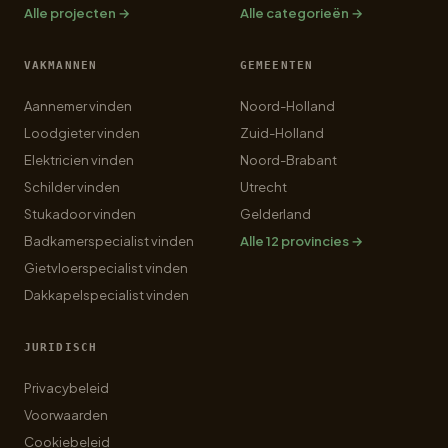
Alle projecten →
Alle categorieën →
VAKMANNEN
GEMEENTEN
Aannemer vinden
Noord-Holland
Loodgieter vinden
Zuid-Holland
Elektricien vinden
Noord-Brabant
Schilder vinden
Utrecht
Stukadoor vinden
Gelderland
Badkamerspecialist vinden
Alle 12 provincies →
Gietvloerspecialist vinden
Dakkapelspecialist vinden
JURIDISCH
Privacybeleid
Voorwaarden
Cookiebeleid