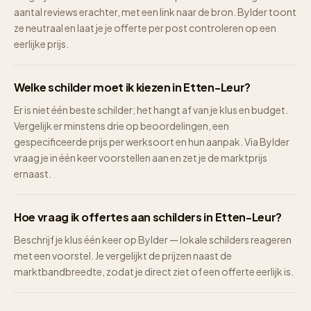
aantal reviews erachter, met een link naar de bron. Bylder toont
ze neutraal en laat je je offerte per post controleren op een
eerlijke prijs.
Welke schilder moet ik kiezen in Etten-Leur?
Er is niet één beste schilder; het hangt af van je klus en budget.
Vergelijk er minstens drie op beoordelingen, een
gespecificeerde prijs per werksoort en hun aanpak. Via Bylder
vraag je in één keer voorstellen aan en zet je de marktprijs
ernaast.
Hoe vraag ik offertes aan schilders in Etten-Leur?
Beschrijf je klus één keer op Bylder — lokale schilders reageren
met een voorstel. Je vergelijkt de prijzen naast de
marktbandbreedte, zodat je direct ziet of een offerte eerlijk is.