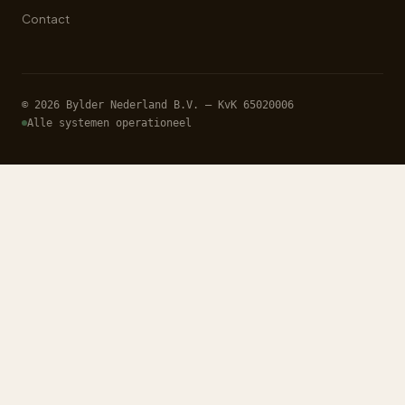
Contact
© 2026 Bylder Nederland B.V. — KvK 65020006
Alle systemen operationeel