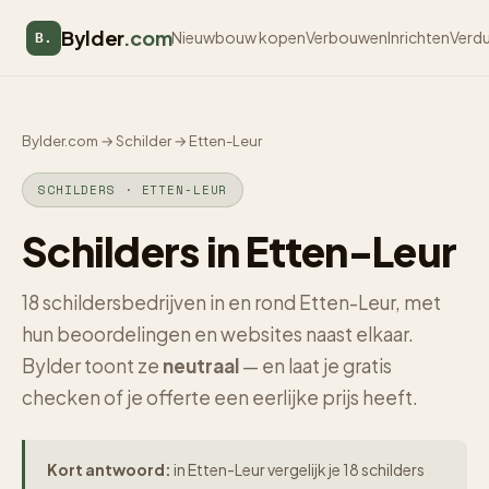
Bylder
.com
Nieuwbouw kopen
Verbouwen
Inrichten
Verd
B.
Bylder.com
→
Schilder
→
Etten-Leur
SCHILDERS · ETTEN-LEUR
Schilders in Etten-Leur
18 schildersbedrijven in en rond Etten-Leur, met
hun beoordelingen en websites naast elkaar.
Bylder toont ze
neutraal
— en laat je gratis
checken of je offerte een eerlijke prijs heeft.
Kort antwoord:
in Etten-Leur vergelijk je 18 schilders