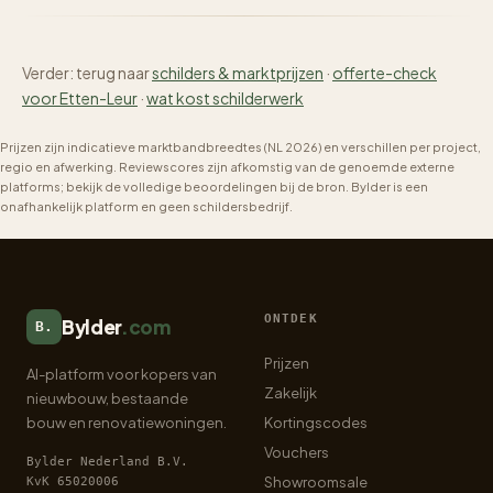
Verder: terug naar
schilders & marktprijzen
·
offerte-check
voor Etten-Leur
·
wat kost schilderwerk
Prijzen zijn indicatieve marktbandbreedtes (NL 2026) en verschillen per project,
regio en afwerking. Reviewscores zijn afkomstig van de genoemde externe
platforms; bekijk de volledige beoordelingen bij de bron. Bylder is een
onafhankelijk platform en geen schildersbedrijf.
ONTDEK
Bylder
.com
B.
Prijzen
AI-platform voor kopers van
Zakelijk
nieuwbouw, bestaande
bouw en renovatiewoningen.
Kortingscodes
Vouchers
Bylder Nederland B.V.
Showroomsale
KvK 65020006