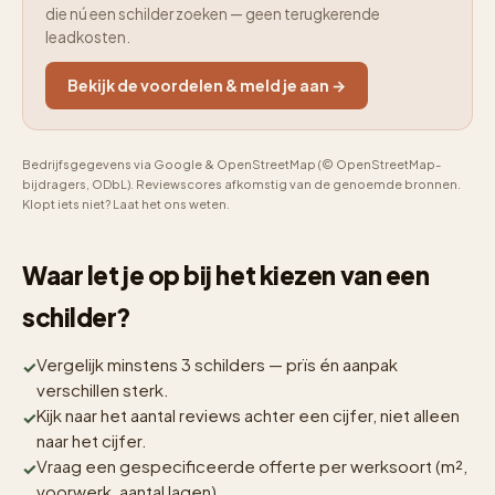
die nú een schilder zoeken — geen terugkerende
leadkosten.
Bekijk de voordelen & meld je aan →
Bedrijfsgegevens via Google & OpenStreetMap (© OpenStreetMap-
bijdragers, ODbL). Reviewscores afkomstig van de genoemde bronnen.
Klopt iets niet? Laat het ons weten.
Waar let je op bij het kiezen van een
schilder?
Vergelijk minstens 3 schilders — prïs én aanpak
verschillen sterk.
Kijk naar het aantal reviews achter een cijfer, niet alleen
naar het cijfer.
Vraag een gespecificeerde offerte per werksoort (m²,
voorwerk, aantal lagen).