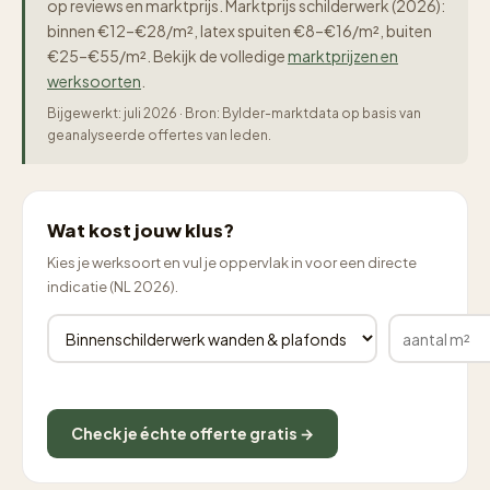
op reviews en marktprijs. Marktprijs schilderwerk (2026):
binnen €12–€28/m², latex spuiten €8–€16/m², buiten
€25–€55/m². Bekijk de volledige
marktprijzen en
werksoorten
.
Bijgewerkt: juli 2026 · Bron: Bylder-marktdata op basis van
geanalyseerde offertes van leden.
Wat kost jouw klus?
Kies je werksoort en vul je oppervlak in voor een directe
indicatie (NL 2026).
Check je échte offerte gratis →