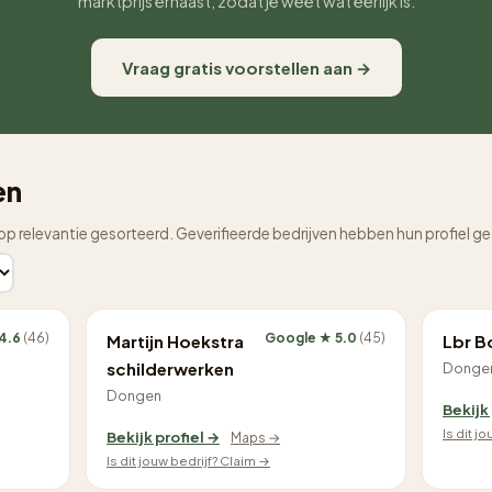
marktprijs ernaast, zodat je weet wat eerlijk is.
Vraag gratis voorstellen aan →
en
op relevantie gesorteerd. Geverifieerde bedrijven hebben hun profiel g
4.6
(46)
Google ★ 5.0
(45)
Martijn Hoekstra
Lbr 
schilderwerken
Donge
Dongen
Bekijk
Is dit j
Bekijk profiel →
Maps →
Is dit jouw bedrijf? Claim →