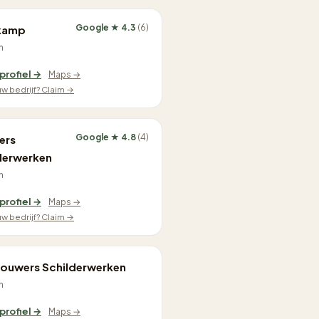
Google ★ 4.3
(6)
kamp
n
 profiel →
Maps →
ouw bedrijf? Claim →
Google ★ 4.8
(4)
ers
derwerken
n
 profiel →
Maps →
ouw bedrijf? Claim →
rouwers Schilderwerken
n
 profiel →
Maps →