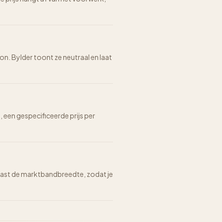
on. Bylder toont ze neutraal en laat
n, een gespecificeerde prijs per
n naast de marktbandbreedte, zodat je