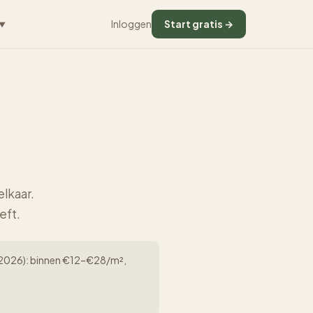
Inloggen
Start gratis →
▼
lkaar.
eft.
rk (2026): binnen €12–€28/m²,