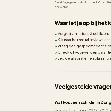
Bedrijfsgegevens via Google & OpenStre
ons weten.
Waar let je op bij het
Vergelijk minstens 3 schilders 
Kijk naar het aantal reviews acht
Vraag een gespecificeerde off
Check of voorwerk en garantie i
Leg de afspraken en planning sc
Veelgestelde vragen
Wat kost een schilder in Don
Indicatief reken je in 2026 op €1