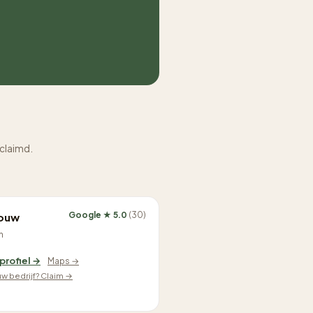
eclaimd.
Google ★ 5.0
(30)
Bouw
n
 profiel →
Maps →
ouw bedrijf? Claim →