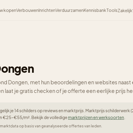
w kopen
Verbouwen
Inrichten
Verduurzamen
Kennisbank
Tools
Zakelijk
 Dongen
 rond Dongen, met hun beoordelingen en websites naast e
n laat je gratis checken of je offerte een eerlijke prijs he
elijk je 14 schilders op reviews en marktprijs. Marktprijs schilderwe
en €25–€55/m². Bekijk de volledige
marktprijzen en werksoorten
.
er-marktdata op basis van geanalyseerde offertes van leden.