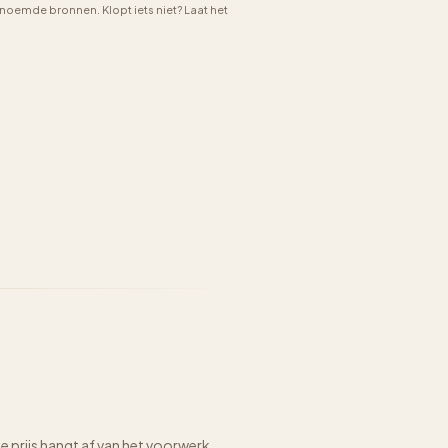
emde bronnen. Klopt iets niet? Laat het
prijs hangt af van het voorwerk,