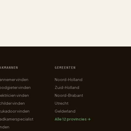
AKMANNEN
GEMEENTEN
annemer vinden
Noord-Holland
oodgieter vinden
Zuid-Holland
lektricien vinden
Noord-Brabant
childer vinden
Utrecht
tukadoor vinden
Gelderland
adkamerspecialist
Alle 12 provincies →
inden