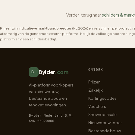
Verder: terug naar
schilders & mark
Prijzen zijn indicatieve marktbandbreedtes (NL 2026) en verschillen per project, 
afkomstig van de genoemde externe platforms; bekijk de volledige beoordelingen 
platform en geen schildersbedrijf.
ONTDEK
Bylder
.com
B.
Prijzen
AI-platform voor kopers
Zakelijk
van nieuwbouw,
bestaande bouw en
Kortingscodes
renovatiewoningen.
Vouchers
Showroomsale
Bylder Nederland B.V.
KvK 65020006
Nieuwbouwkoper
Bestaande bouw