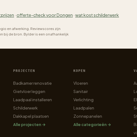
tprijzen
·
offerte-check voor Dongen
·
wat kost schilderwerk
regio en afwerking. Reviewscores zijn
bij de bron. Bylder is een onafhankelijk
PROJECTEN
KOPEN
V
Badkamer renovatie
Vloeren
A
Gietvloer leggen
Sanitair
L
Laadpaal installeren
Verlichting
E
Schilderwerk
Laadpalen
S
Dakkapel plaatsen
Zonnepanelen
S
Alle projecten →
Alle categorieën →
B
v