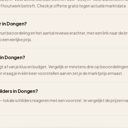
of houtwerk betreft. Check je offerte gratis tegen actuele marktdata.
r in Dongen?
hun beoordeling en het aantal reviews erachter, met een link naar de br
een eerlijke prijs.
n in Dongen?
ngt af van je klus en budget. Vergelijk er minstens drie op beoordelinge
vraag je in één keer voorstellen aan en zet je de marktprijs ernaast.
ilders in Dongen?
 — lokale schilders reageren met een voorstel. Je vergelijkt de prijze