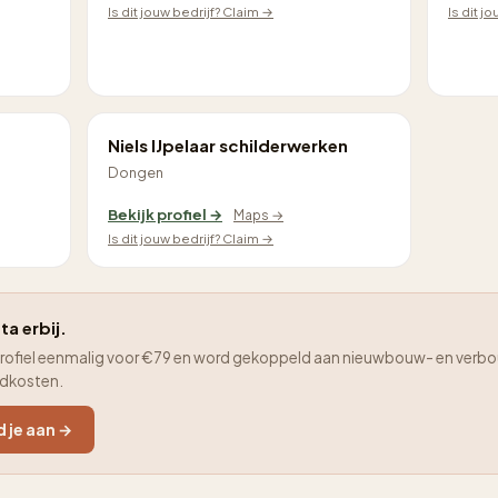
Is dit jouw bedrijf? Claim →
Is dit j
Niels IJpelaar schilderwerken
Dongen
Bekijk profiel →
Maps →
Is dit jouw bedrijf? Claim →
ta erbij.
je profiel eenmalig voor €79 en word gekoppeld aan nieuwbouw- en verbo
adkosten.
d je aan →