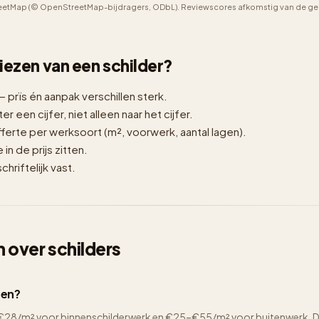
etMap (© OpenStreetMap-bijdragers, ODbL). Reviewscores afkomstig van de geno
 kiezen van een schilder?
— prïs én aanpak verschillen sterk.
er een cijfer, niet alleen naar het cijfer.
erte per werksoort (m², voorwerk, aantal lagen).
n de prijs zitten.
hriftelijk vast.
 over schilders
gen?
2–€28/m² voor binnenschilderwerk en €25–€55/m² voor buitenwerk. De 