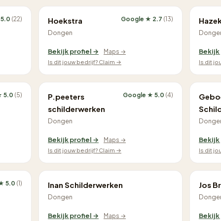
 5.0
(22)
Google ★ 2.7
(13)
Hoekstra
Haze
Dongen
Donge
Bekijk profiel →
Bekijk
Maps →
Is dit jouw bedrijf? Claim →
Is dit j
★ 5.0
(5)
Google ★ 5.0
(4)
P.peeters
Gebo
schilderwerken
Schil
Dongen
Donge
Bekijk profiel →
Bekijk
Maps →
Is dit jouw bedrijf? Claim →
Is dit j
★ 5.0
(1)
Inan Schilderwerken
Jos B
Dongen
Donge
Bekijk profiel →
Bekijk
Maps →