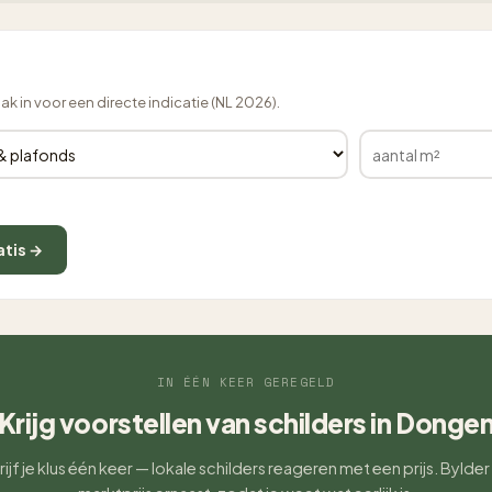
lak in voor een directe indicatie (NL 2026).
atis →
IN ÉÉN KEER GEREGELD
Krijg voorstellen van schilders in Donge
ijf je klus één keer — lokale schilders reageren met een prijs. Bylder