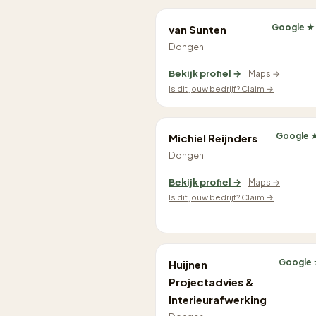
Google ★
van Sunten
Dongen
Bekijk profiel →
Maps →
Is dit jouw bedrijf? Claim →
Google 
Michiel Reijnders
Dongen
Bekijk profiel →
Maps →
Is dit jouw bedrijf? Claim →
Google 
Huijnen
Projectadvies &
Interieurafwerking