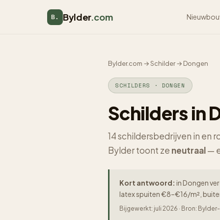
Bylder
.com
Nieuwbou
B.
Bylder.com
→
Schilder
→
Dongen
SCHILDERS · DONGEN
Schilders in
14 schildersbedrijven in en
Bylder toont ze
neutraal
— e
Kort antwoord:
in Dongen verg
latex spuiten €8–€16/m², buit
Bijgewerkt: juli 2026 · Bron: Byld