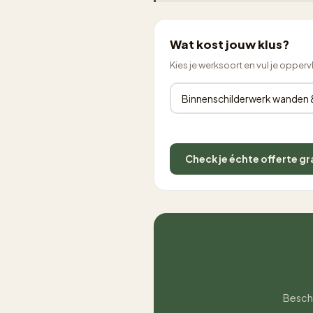
Wat kost jouw klus?
Kies je werksoort en vul je opperv
Check je échte offerte gr
Beschr