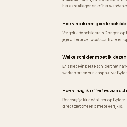
het aantal lagen en of het wanden 
Hoe vind ik een goede schilde
Vergelijk de schilders in Dongen op 
je je offerte per post controleren op 
Welke schilder moet ik kieze
Er is niet één beste schilder; het ha
werksoort en hun aanpak. Via Bylder 
Hoe vraag ik offertes aan sch
Beschrijf je klus één keer op Bylder
direct ziet of een offerte eerlijk is.