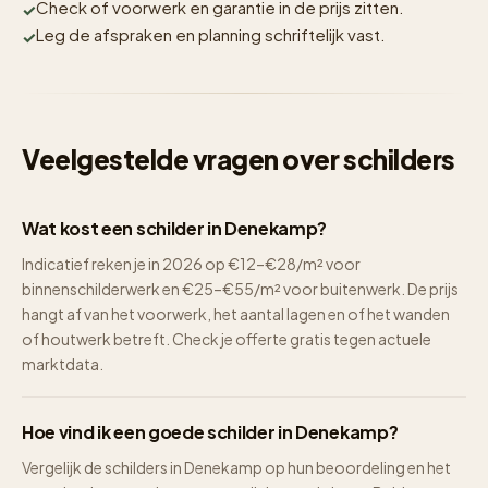
Check of voorwerk en garantie in de prijs zitten.
Leg de afspraken en planning schriftelijk vast.
Veelgestelde vragen over schilders
Wat kost een schilder in Denekamp?
Indicatief reken je in 2026 op €12–€28/m² voor
binnenschilderwerk en €25–€55/m² voor buitenwerk. De prijs
hangt af van het voorwerk, het aantal lagen en of het wanden
of houtwerk betreft. Check je offerte gratis tegen actuele
marktdata.
Hoe vind ik een goede schilder in Denekamp?
Vergelijk de schilders in Denekamp op hun beoordeling en het