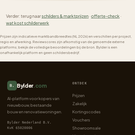
Verder: terug naar
schilders & marktprijzen
·
offerte-check
·
wat kost schilderwerk
Prijzen zijn indicatieve marktbandbreedtes (NL 2026) en verschillen per project,
regio en afwerking. Reviewscores zijn afkomstig van de genoemde externe
platforms; bekijk de volledige beoordelingen bij de bron. Bylder is een
onafhankelijk platform en geen schildersbedrijf.
ONTDEK
Bylder
.com
B.
Prijzen
AI-platform voor kopers van
Zakelijk
nieuwbouw, bestaande
bouw en renovatiewoningen.
Kortingscodes
Vouchers
Bylder Nederland B.V.
Showroomsale
KvK 65020006