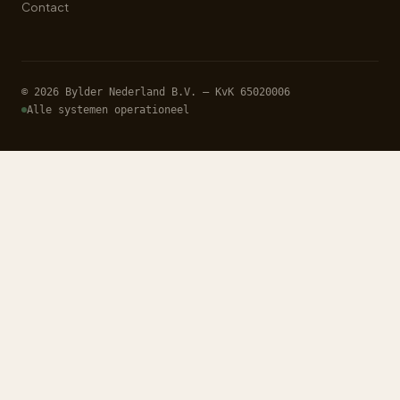
Contact
© 2026 Bylder Nederland B.V. — KvK 65020006
Alle systemen operationeel