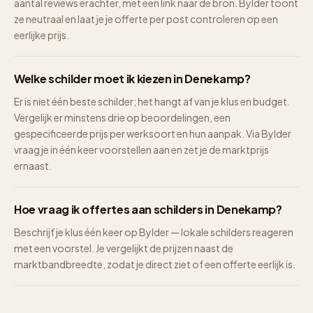
aantal reviews erachter, met een link naar de bron. Bylder toont
ze neutraal en laat je je offerte per post controleren op een
eerlijke prijs.
Welke schilder moet ik kiezen in Denekamp?
Er is niet één beste schilder; het hangt af van je klus en budget.
Vergelijk er minstens drie op beoordelingen, een
gespecificeerde prijs per werksoort en hun aanpak. Via Bylder
vraag je in één keer voorstellen aan en zet je de marktprijs
ernaast.
Hoe vraag ik offertes aan schilders in Denekamp?
Beschrijf je klus één keer op Bylder — lokale schilders reageren
met een voorstel. Je vergelijkt de prijzen naast de
marktbandbreedte, zodat je direct ziet of een offerte eerlijk is.