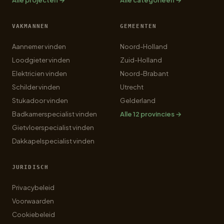
Alle projecten →
Alle categorieën →
VAKMANNEN
GEMEENTEN
Aannemer vinden
Noord-Holland
Loodgieter vinden
Zuid-Holland
Elektricien vinden
Noord-Brabant
Schilder vinden
Utrecht
Stukadoor vinden
Gelderland
Badkamerspecialist vinden
Alle 12 provincies →
Gietvloerspecialist vinden
Dakkapelspecialist vinden
JURIDISCH
Privacybeleid
Voorwaarden
Cookiebeleid