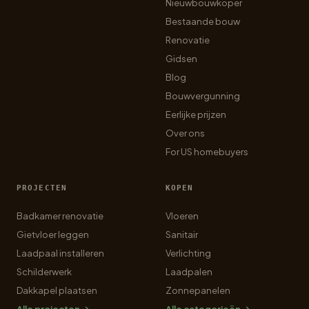
Nieuwbouwkoper
Bestaande bouw
Renovatie
Gidsen
Blog
Bouwvergunning
Eerlijke prijzen
Over ons
For US homebuyers
PROJECTEN
KOPEN
Badkamer renovatie
Vloeren
Gietvloer leggen
Sanitair
Laadpaal installeren
Verlichting
Schilderwerk
Laadpalen
Dakkapel plaatsen
Zonnepanelen