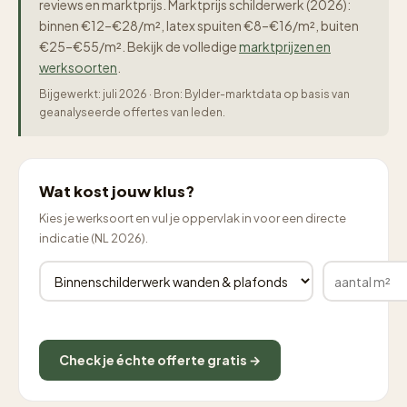
reviews en marktprijs. Marktprijs schilderwerk (2026):
binnen €12–€28/m², latex spuiten €8–€16/m², buiten
€25–€55/m². Bekijk de volledige
marktprijzen en
werksoorten
.
Bijgewerkt: juli 2026 · Bron: Bylder-marktdata op basis van
geanalyseerde offertes van leden.
Wat kost jouw klus?
Kies je werksoort en vul je oppervlak in voor een directe
indicatie (NL 2026).
Check je échte offerte gratis →