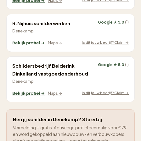
Bekijk profiel →
Maps →
Google ★ 5.0
(1)
R.Nijhuis schilderwerken
Denekamp
Is dit jouw bedrijf? Claim →
Bekijk profiel →
Maps →
Google ★ 5.0
(1)
Schildersbedrijf Belderink
Dinkelland vastgoedonderhoud
Denekamp
Is dit jouw bedrijf? Claim →
Bekijk profiel →
Maps →
Ben jij schilder in Denekamp? Sta erbij.
Vermelding is gratis. Activeer je profiel eenmalig voor €79
en word gekoppeld aan nieuwbouw- en verbouwkopers
die nú een schilder zoeken — geen terugkerende