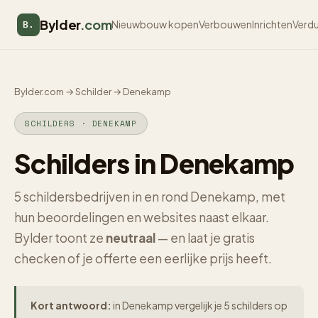
Bylder
.com
Nieuwbouw kopen
Verbouwen
Inrichten
Verd
B.
Bylder.com
→
Schilder
→
Denekamp
SCHILDERS · DENEKAMP
Schilders in Denekamp
5 schildersbedrijven in en rond Denekamp, met
hun beoordelingen en websites naast elkaar.
Bylder toont ze
neutraal
— en laat je gratis
checken of je offerte een eerlijke prijs heeft.
Kort antwoord:
in Denekamp vergelijk je 5 schilders op