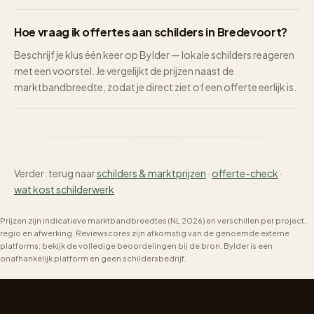
Hoe vraag ik offertes aan schilders in Bredevoort?
Beschrijf je klus één keer op Bylder — lokale schilders reageren
met een voorstel. Je vergelijkt de prijzen naast de
marktbandbreedte, zodat je direct ziet of een offerte eerlijk is.
Verder: terug naar
schilders & marktprijzen
·
offerte-check
·
wat kost schilderwerk
Prijzen zijn indicatieve marktbandbreedtes (NL 2026) en verschillen per project,
regio en afwerking. Reviewscores zijn afkomstig van de genoemde externe
platforms; bekijk de volledige beoordelingen bij de bron. Bylder is een
onafhankelijk platform en geen schildersbedrijf.