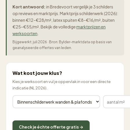
Kort antwoord:
in Bredevoort vergelijk je 3 schilders
op reviews en marktprijs. Marktprijs schilderwerk (2026):
binnen €12–€28/m², latex spuiten €8–€16/m², buiten
€25–€55/m². Bekijk de volledige
marktprijzen en
werksoorten
.
Bijgewerkt: juli 2026 · Bron: Bylder-marktdata op basis van
geanalyseerde offertes van leden.
Wat kost jouw klus?
Kies je werksoort en vul je oppervlak in voor een directe
indicatie (NL 2026).
Check je échte offerte gratis →