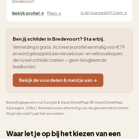
Bredevoort
Is dit jouw bedrijf? Claim →
Bekijk profiel →
Maps →
Ben jij schilder in Bredevoort? Sta erbij.
Vermelding is gratis. Activeer je profiel eenmalig voor €79
en word gekoppeld aan nieuwbouw- en verbouwkopers
die nú een schilder zoeken — geen terugkerende
leadkosten.
Bekijk de voordelen & meld je aan →
Bedrijfsgegevens via Google & OpenStreetMap (© OpenStreetMap-
bijdragers, ODbL). Reviewscores afkomstig van de genoemde bronnen.
Klopt iets niet? Laat het ons weten.
Waar let je op bij het kiezen van een