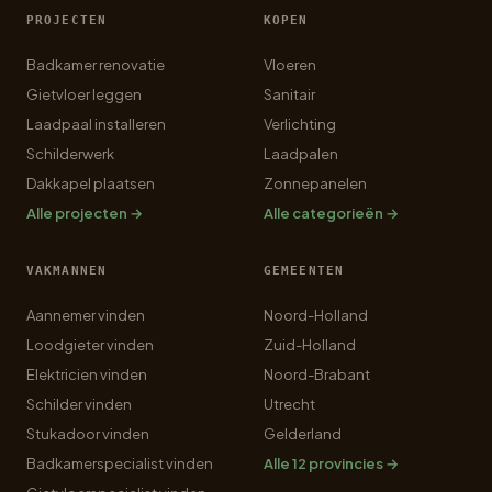
PROJECTEN
KOPEN
Badkamer renovatie
Vloeren
Gietvloer leggen
Sanitair
Laadpaal installeren
Verlichting
Schilderwerk
Laadpalen
Dakkapel plaatsen
Zonnepanelen
Alle projecten →
Alle categorieën →
VAKMANNEN
GEMEENTEN
Aannemer vinden
Noord-Holland
Loodgieter vinden
Zuid-Holland
Elektricien vinden
Noord-Brabant
Schilder vinden
Utrecht
Stukadoor vinden
Gelderland
Badkamerspecialist vinden
Alle 12 provincies →