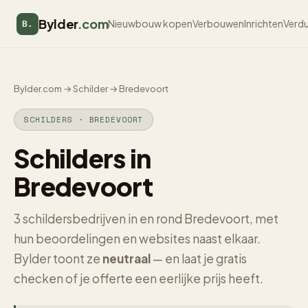
Bylder
.com
Nieuwbouw kopen
Verbouwen
Inrichten
Verd
B.
Bylder.com
→
Schilder
→
Bredevoort
SCHILDERS · BREDEVOORT
Schilders in
Bredevoort
3 schildersbedrijven in en rond Bredevoort, met
hun beoordelingen en websites naast elkaar.
Bylder toont ze
neutraal
— en laat je gratis
checken of je offerte een eerlijke prijs heeft.