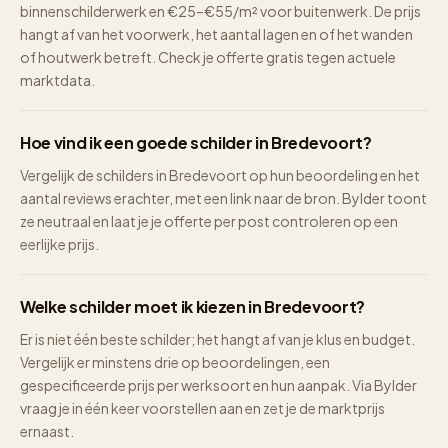
binnenschilderwerk en €25–€55/m² voor buitenwerk. De prijs
hangt af van het voorwerk, het aantal lagen en of het wanden
of houtwerk betreft. Check je offerte gratis tegen actuele
marktdata.
Hoe vind ik een goede schilder in Bredevoort?
Vergelijk de schilders in Bredevoort op hun beoordeling en het
aantal reviews erachter, met een link naar de bron. Bylder toont
ze neutraal en laat je je offerte per post controleren op een
eerlijke prijs.
Welke schilder moet ik kiezen in Bredevoort?
Er is niet één beste schilder; het hangt af van je klus en budget.
Vergelijk er minstens drie op beoordelingen, een
gespecificeerde prijs per werksoort en hun aanpak. Via Bylder
vraag je in één keer voorstellen aan en zet je de marktprijs
ernaast.