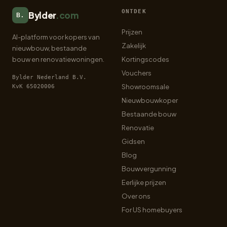
ONTDEK
Bylder
.com
B.
Prijzen
AI-platform voor kopers van
Zakelijk
nieuwbouw, bestaande
bouw en renovatiewoningen.
Kortingscodes
Vouchers
Bylder Nederland B.V.
Showroomsale
KvK 65020006
Nieuwbouwkoper
Bestaande bouw
Renovatie
Gidsen
Blog
Bouwvergunning
Eerlijke prijzen
Over ons
For US homebuyers