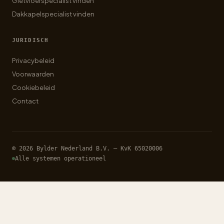
Gietvloerspecialist vinden
Dakkapelspecialist vinden
JURIDISCH
Privacybeleid
Voorwaarden
Cookiebeleid
Contact
© 2026 Bylder Nederland B.V. — KvK 65020006
Alle systemen operationeel