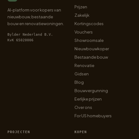
Prijzen
AI-platform voor kopers van
Zakelijk
nieuwbouw, bestaande
bouw en renovatiewoningen.
Kortingscodes
Vouchers
Bylder Nederland B.V.
Showroomsale
KvK 65020006
Nieuwbouwkoper
Bestaande bouw
Renovatie
Gidsen
Blog
Bouwvergunning
Eerlijke prijzen
Over ons
For US homebuyers
PROJECTEN
KOPEN