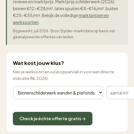
reviews en marktprijs. Marktprijs schilderwerk (2026):
binnen €12–€28/m², latex spuiten €8–€16/m², buiten
€25–€55/m². Bekijk de volledige
marktprijzen en
werksoorten
.
Bijgewerkt: juli 2026 · Bron: Bylder-marktdata op basis van
geanalyseerde offertes van leden.
Wat kost jouw klus?
Kies je werksoort en vul je oppervlak in voor een directe
indicatie (NL 2026).
Check je échte offerte gratis →