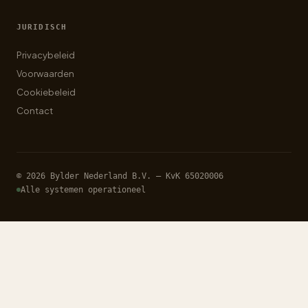
JURIDISCH
Privacybeleid
Voorwaarden
Cookiebeleid
Contact
© 2026 Bylder Nederland B.V. — KvK 65020006
Alle systemen operationeel