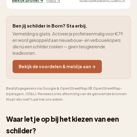
Bekijk profiel →
Maps →
Ben jij schilder in Born? Sta erbij.
Vermelding is gratis. Activeer je profiel eenmalig voor €79
en word gekoppeld aan nieuwbouw- en verbouwkopers
die nú een schilder zoeken — geen terugkerende
leadkosten.
Bekijk de voordelen & meld je aan →
Bedrijfsgegevens via Google & OpenStreetMap (© OpenStreetMap-
bijdragers, ODbL). Reviewscores afkomstig van de genoemde bronnen.
Klopt iets niet? Laat het ons weten.
Waar let je op bij het kiezen van een
schilder?