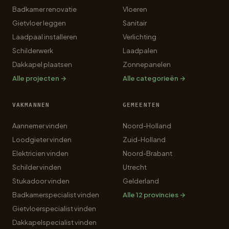
Badkamer renovatie
Vloeren
Gietvloer leggen
Sanitair
Laadpaal installeren
Verlichting
Schilderwerk
Laadpalen
Dakkapel plaatsen
Zonnepanelen
Alle projecten →
Alle categorieën →
VAKMANNEN
GEMEENTEN
Aannemer vinden
Noord-Holland
Loodgieter vinden
Zuid-Holland
Elektricien vinden
Noord-Brabant
Schilder vinden
Utrecht
Stukadoor vinden
Gelderland
Badkamerspecialist vinden
Alle 12 provincies →
Gietvloerspecialist vinden
Dakkapelspecialist vinden