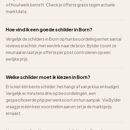
of houtwerk betreft. Check je offerte gratis tegen actuele
marktdata.
Hoe vind ik een goede schilder in Born?
Vergelijk de schilders in Born op hun beoordeling en het aantal
reviews erachter, met een link naar de bron. Bylder toont ze
neutraal en laat je je offerte per post controleren op een
eerlijke prijs.
Welke schilder moet ik kiezen in Born?
Er is niet één beste schilder; het hangt af van je klus en budget.
Vergelijk er minstens drie op beoordelingen, een
gespecificeerde prijs per werksoort en hun aanpak. Via Bylder
vraag je in één keer voorstellen aan en zet je de marktprijs
ernaast.