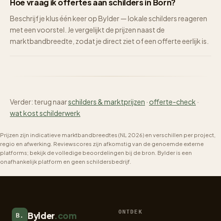
Hoe vraag ik offertes aan schilders in Born?
Beschrijf je klus één keer op Bylder — lokale schilders reageren
met een voorstel. Je vergelijkt de prijzen naast de
marktbandbreedte, zodat je direct ziet of een offerte eerlijk is.
Verder: terug naar
schilders & marktprijzen
·
offerte-check
·
wat kost schilderwerk
Prijzen zijn indicatieve marktbandbreedtes (NL 2026) en verschillen per project,
regio en afwerking. Reviewscores zijn afkomstig van de genoemde externe
platforms; bekijk de volledige beoordelingen bij de bron. Bylder is een
onafhankelijk platform en geen schildersbedrijf.
ONTDEK
Bylder
.com
B.