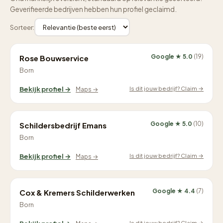
Geverifieerde bedrijven hebben hun profiel geclaimd.
Sorteer:
Google ★ 5.0
(19)
Rose Bouwservice
Born
Is dit jouw bedrijf? Claim →
Bekijk profiel →
Maps →
Google ★ 5.0
(10)
Schildersbedrijf Emans
Born
Is dit jouw bedrijf? Claim →
Bekijk profiel →
Maps →
Google ★ 4.4
(7)
Cox & Kremers Schilderwerken
Born
Is dit jouw bedrijf? Claim →