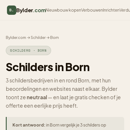
Bylder
.com
Nieuwbouw kopen
Verbouwen
Inrichten
Verd
B.
Bylder.com
→
Schilder
→
Born
SCHILDERS · BORN
Schilders in Born
3 schildersbedrijven in en rond Born, met hun
beoordelingen en websites naast elkaar. Bylder
toont ze
neutraal
— en laat je gratis checken of je
offerte een eerlijke prijs heeft.
Kort antwoord:
in Born vergelijk je 3 schilders op