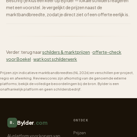
Beschrijf je klus één keer op Bylder — lokale schilders reageren
met een voorstel. Je vergelijkt de prijzen naast de
marktbandbreedte, zodat je direct ziet of een offerte eerlijk is.
Verder: terug naar
schilders & marktprijzen
·
offerte-check
voor Boekel
·
wat kost schilderwerk
Prijzen zijn indicatieve marktbandbreedtes (NL 2026) en verschillen per project,
regio en afwerking. Reviewscores zijn afkomstig van de genoemde externe
platforms; bekijk de volledige beoordelingen bij de bron. Bylder is een
onafhankelijk platform en geen schildersbedrijf.
ONTDEK
Bylder
.com
B.
Prijzen
AI-platform voor kopers van