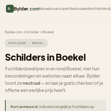
Bylder
.com
Nieuwbouw kopen
Verbouwen
Inrichten
Verd
B.
Bylder.com
→
Schilder
→
Boekel
SCHILDERS · BOEKEL
Schilders in Boekel
9 schildersbedrijven in en rond Boekel, met hun
beoordelingen en websites naast elkaar. Bylder
toont ze
neutraal
— en laat je gratis checken of je
offerte een eerlijke prijs heeft.
Kort antwoord:
in Boekel vergelijk je 9 schilders op