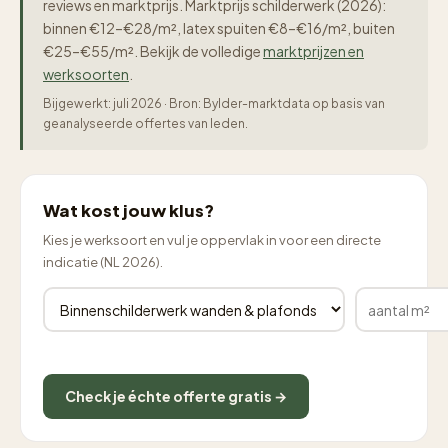
reviews en marktprijs. Marktprijs schilderwerk (2026):
binnen €12–€28/m², latex spuiten €8–€16/m², buiten
€25–€55/m². Bekijk de volledige
marktprijzen en
werksoorten
.
Bijgewerkt: juli 2026 · Bron: Bylder-marktdata op basis van
geanalyseerde offertes van leden.
Wat kost jouw klus?
Kies je werksoort en vul je oppervlak in voor een directe
indicatie (NL 2026).
Check je échte offerte gratis →