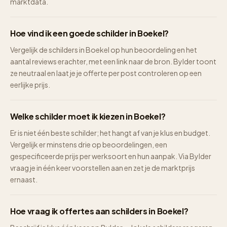
marktdata.
Hoe vind ik een goede schilder in Boekel?
Vergelijk de schilders in Boekel op hun beoordeling en het
aantal reviews erachter, met een link naar de bron. Bylder toont
ze neutraal en laat je je offerte per post controleren op een
eerlijke prijs.
Welke schilder moet ik kiezen in Boekel?
Er is niet één beste schilder; het hangt af van je klus en budget.
Vergelijk er minstens drie op beoordelingen, een
gespecificeerde prijs per werksoort en hun aanpak. Via Bylder
vraag je in één keer voorstellen aan en zet je de marktprijs
ernaast.
Hoe vraag ik offertes aan schilders in Boekel?