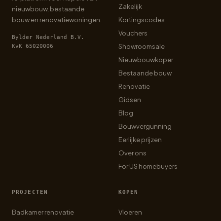
Zakelijk
nieuwbouw, bestaande
bouw en renovatiewoningen.
Kortingscodes
Vouchers
Bylder Nederland B.V.
Showroomsale
KvK 65020006
Nieuwbouwkoper
Bestaande bouw
Renovatie
Gidsen
Blog
Bouwvergunning
Eerlijke prijzen
Over ons
For US homebuyers
PROJECTEN
KOPEN
Badkamer renovatie
Vloeren