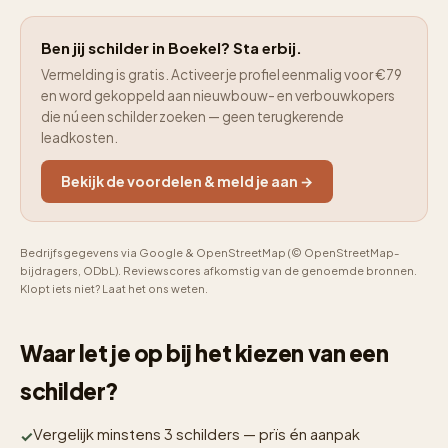
Ben jij schilder in Boekel? Sta erbij.
Vermelding is gratis. Activeer je profiel eenmalig voor €79
en word gekoppeld aan nieuwbouw- en verbouwkopers
die nú een schilder zoeken — geen terugkerende
leadkosten.
Bekijk de voordelen & meld je aan →
Bedrijfsgegevens via Google & OpenStreetMap (© OpenStreetMap-
bijdragers, ODbL). Reviewscores afkomstig van de genoemde bronnen.
Klopt iets niet? Laat het ons weten.
Waar let je op bij het kiezen van een
schilder?
Vergelijk minstens 3 schilders — prïs én aanpak