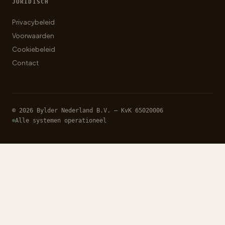
JURIDISCH
Privacybeleid
Voorwaarden
Cookiebeleid
Contact
© 2026 Bylder Nederland B.V. — KvK 65020006
Alle systemen operationeel