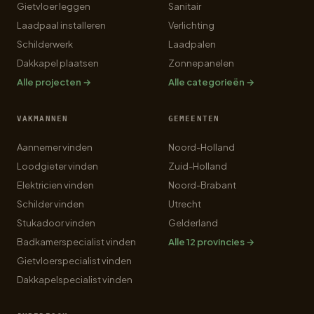
Gietvloer leggen
Sanitair
Laadpaal installeren
Verlichting
Schilderwerk
Laadpalen
Dakkapel plaatsen
Zonnepanelen
Alle projecten →
Alle categorieën →
VAKMANNEN
GEMEENTEN
Aannemer vinden
Noord-Holland
Loodgieter vinden
Zuid-Holland
Elektricien vinden
Noord-Brabant
Schilder vinden
Utrecht
Stukadoor vinden
Gelderland
Badkamerspecialist vinden
Alle 12 provincies →
Gietvloerspecialist vinden
Dakkapelspecialist vinden