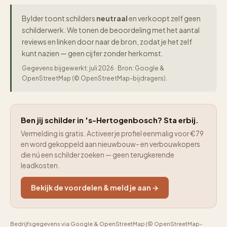
Bylder toont schilders
neutraal
en verkoopt zelf geen
schilderwerk. We tonen de beoordeling met het aantal
reviews en linken door naar de bron, zodat je het zelf
kunt nazien — geen cijfer zonder herkomst.
Gegevens bijgewerkt: juli 2026 · Bron: Google &
OpenStreetMap (© OpenStreetMap-bijdragers).
Ben jij schilder in 's-Hertogenbosch? Sta erbij.
Vermelding is gratis. Activeer je profiel eenmalig voor €79
en word gekoppeld aan nieuwbouw- en verbouwkopers
die nú een schilder zoeken — geen terugkerende
leadkosten.
Bekijk de voordelen & meld je aan →
Bedrijfsgegevens via Google & OpenStreetMap (© OpenStreetMap-