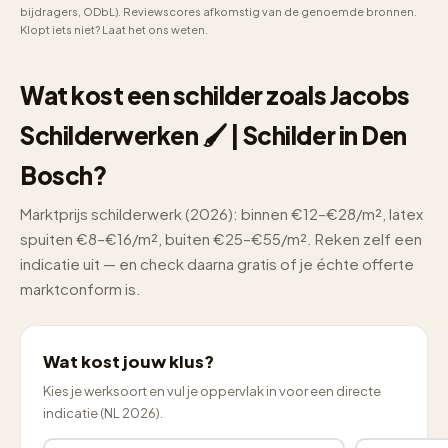
bijdragers, ODbL). Reviewscores afkomstig van de genoemde bronnen.
Klopt iets niet? Laat het ons weten.
Wat kost een schilder zoals Jacobs
Schilderwerken 🖌 | Schilder in Den
Bosch?
Marktprijs schilderwerk (2026): binnen €12–€28/m², latex
spuiten €8–€16/m², buiten €25–€55/m². Reken zelf een
indicatie uit — en check daarna gratis of je échte offerte
marktconform is.
Wat kost jouw klus?
Kies je werksoort en vul je oppervlak in voor een directe
indicatie (NL 2026).