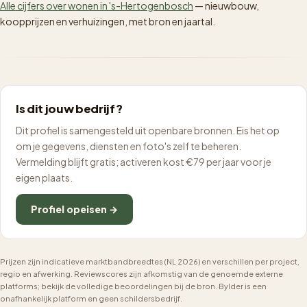
Alle cijfers over wonen in 's-Hertogenbosch
— nieuwbouw,
koopprijzen en verhuizingen, met bron en jaartal.
Is dit jouw bedrijf?
Dit profiel is samengesteld uit openbare bronnen. Eis het op
om je gegevens, diensten en foto's zelf te beheren.
Vermelding blijft gratis; activeren kost €79 per jaar voor je
eigen plaats.
Profiel opeisen →
Prijzen zijn indicatieve marktbandbreedtes (NL 2026) en verschillen per project,
regio en afwerking. Reviewscores zijn afkomstig van de genoemde externe
platforms; bekijk de volledige beoordelingen bij de bron. Bylder is een
onafhankelijk platform en geen schildersbedrijf.