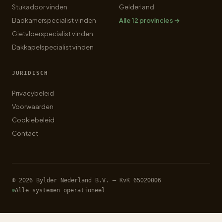
Stukadoor vinden
Gelderland
Badkamerspecialist vinden
Alle 12 provincies →
Gietvloerspecialist vinden
Dakkapelspecialist vinden
JURIDISCH
Privacybeleid
Voorwaarden
Cookiebeleid
Contact
© 2026 Bylder Nederland B.V. — KvK 65020006
Alle systemen operationeel