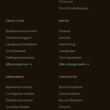
Over ons
For US homebuyers
PROJECTEN
KOPEN
Badkamer renovatie
Vloeren
Gietvloer leggen
Sanitair
Laadpaal installeren
Verlichting
Schilderwerk
Laadpalen
Dakkapel plaatsen
Zonnepanelen
Alle projecten →
Alle categorieën →
VAKMANNEN
GEMEENTEN
Aannemer vinden
Noord-Holland
Loodgieter vinden
Zuid-Holland
Elektricien vinden
Noord-Brabant
Schilder vinden
Utrecht