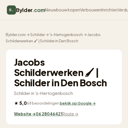
Bylder
.com
Nieuwbouw kopen
Verbouwen
Inrichten
Verd
B.
Bylder.com
→
Schilder
→
's-Hertogenbosch
→
Jacobs
Schilderwerken 🖌 | Schilder in Den Bosch
Jacobs
Schilderwerken 🖌 |
Schilder in Den Bosch
Schilder in 's-Hertogenbosch
★ 5,0
68 beoordelingen
bekijk op Google →
Website →
06 28046421
Route →