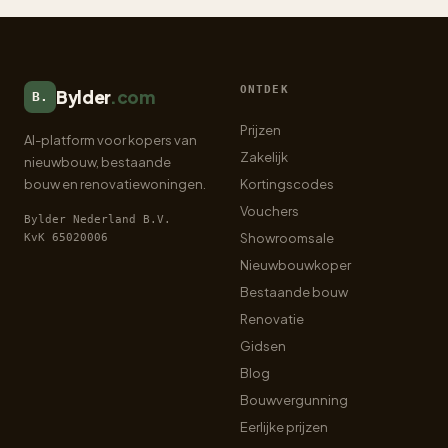
ONTDEK
Bylder
.com
B.
Prijzen
AI-platform voor kopers van
Zakelijk
nieuwbouw, bestaande
bouw en renovatiewoningen.
Kortingscodes
Vouchers
Bylder Nederland B.V.
Showroomsale
KvK 65020006
Nieuwbouwkoper
Bestaande bouw
Renovatie
Gidsen
Blog
Bouwvergunning
Eerlijke prijzen