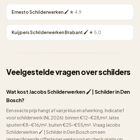
Ernesto Schilderwerken 🖌
★ 4,9
Kuijpers Schilderwerken Brabant 🖌
★ 5,0
Veelgestelde vragen over schilders
Wat kost Jacobs Schilderwerken 🖌 | Schilder in Den
Bosch?
Een exacte prijs hangt af van je klus en afwerking. Indicatief
voor schilderwerk (NL 2026): binnen €12–€28/m², latex
spuiten €8–€16/m², buiten €25–€55/m². Vraag Jacobs
Schilderwerken 🖌 | Schilder in Den Bosch om een
gespecificeerde offerte per werksoort en check gratis op