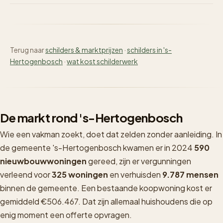
Terug naar
schilders & marktprijzen
·
schilders in 's-
Hertogenbosch
·
wat kost schilderwerk
De markt rond 's-Hertogenbosch
Wie een vakman zoekt, doet dat zelden zonder aanleiding. In
de gemeente 's-Hertogenbosch kwamen er in 2024
590
nieuwbouwwoningen
gereed, zijn er vergunningen
verleend voor
325 woningen
en verhuisden
9.787 mensen
binnen de gemeente. Een bestaande koopwoning kost er
gemiddeld €506.467. Dat zijn allemaal huishoudens die op
enig moment een offerte opvragen.