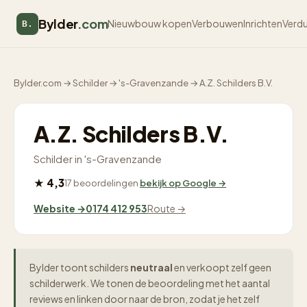
Bylder
.com
Nieuwbouw kopen
Verbouwen
Inrichten
Verd
B.
Bylder.com
→
Schilder
→
's-Gravenzande
→
A.Z. Schilders B.V.
A.Z. Schilders B.V.
Schilder in 's-Gravenzande
★ 4,3
17 beoordelingen
bekijk op Google →
Website →
0174 412 953
Route →
Bylder toont schilders
neutraal
en verkoopt zelf geen
schilderwerk. We tonen de beoordeling met het aantal
reviews en linken door naar de bron, zodat je het zelf