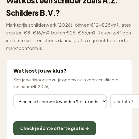
Wat kost een schilder zoals A.Z.
Schilders B.V.?
Marktprijs schilderwerk (2026): binnen €12–€28/m², latex
spuiten €8–€16/m², buiten €25–€55/m². Reken zelf een
indicatie uit — en check daarna gratis of je échte offerte
marktconform is.
Wat kost jouw klus?
Kies je werksoort en vul je oppervlak in voor een directe
indicatie (NL 2026).
Check je échte offerte gratis →