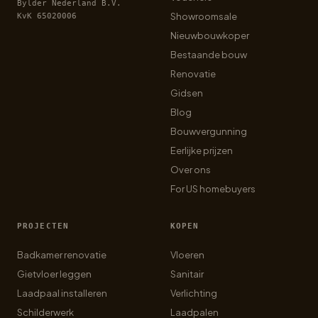
Bylder Nederland B.V.
Showroomsale
KvK 65020006
Nieuwbouwkoper
Bestaande bouw
Renovatie
Gidsen
Blog
Bouwvergunning
Eerlijke prijzen
Over ons
For US homebuyers
PROJECTEN
KOPEN
Badkamer renovatie
Vloeren
Gietvloer leggen
Sanitair
Laadpaal installeren
Verlichting
Schilderwerk
Laadpalen