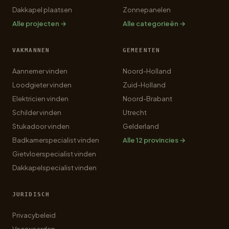
Dakkapel plaatsen
Zonnepanelen
Alle projecten →
Alle categorieën →
VAKMANNEN
GEMEENTEN
Aannemer vinden
Noord-Holland
Loodgieter vinden
Zuid-Holland
Elektricien vinden
Noord-Brabant
Schilder vinden
Utrecht
Stukadoor vinden
Gelderland
Badkamerspecialist vinden
Alle 12 provincies →
Gietvloerspecialist vinden
Dakkapelspecialist vinden
JURIDISCH
Privacybeleid