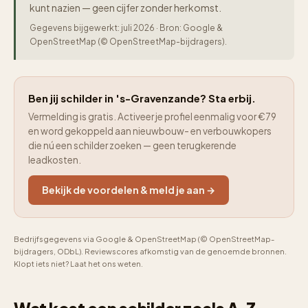
kunt nazien — geen cijfer zonder herkomst.
Gegevens bijgewerkt: juli 2026 · Bron: Google &
OpenStreetMap (© OpenStreetMap-bijdragers).
Ben jij schilder in 's-Gravenzande? Sta erbij.
Vermelding is gratis. Activeer je profiel eenmalig voor €79
en word gekoppeld aan nieuwbouw- en verbouwkopers
die nú een schilder zoeken — geen terugkerende
leadkosten.
Bekijk de voordelen & meld je aan →
Bedrijfsgegevens via Google & OpenStreetMap (© OpenStreetMap-
bijdragers, ODbL). Reviewscores afkomstig van de genoemde bronnen.
Klopt iets niet? Laat het ons weten.