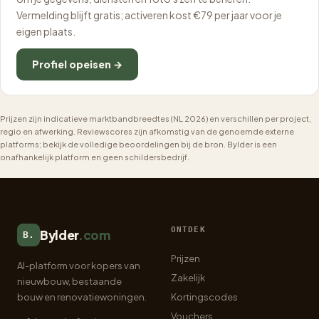
Vermelding blijft gratis; activeren kost €79 per jaar voor je
eigen plaats.
Profiel opeisen →
Prijzen zijn indicatieve marktbandbreedtes (NL 2026) en verschillen per project,
regio en afwerking. Reviewscores zijn afkomstig van de genoemde externe
platforms; bekijk de volledige beoordelingen bij de bron. Bylder is een
onafhankelijk platform en geen schildersbedrijf.
ONTDEK
Bylder
.com
B.
Prijzen
AI-platform voor kopers van
Zakelijk
nieuwbouw, bestaande
bouw en renovatiewoningen.
Kortingscodes
Vouchers