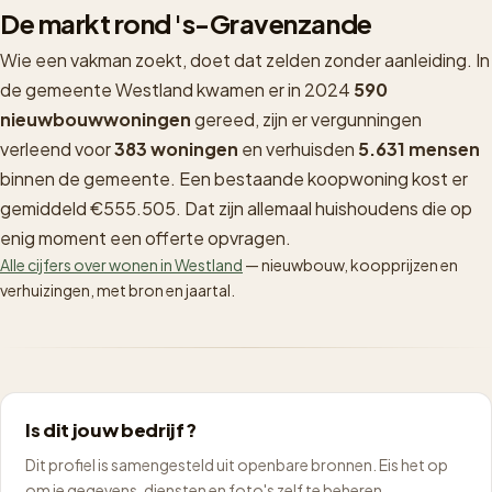
De markt rond 's-Gravenzande
Wie een vakman zoekt, doet dat zelden zonder aanleiding. In
de gemeente Westland kwamen er in 2024
590
nieuwbouwwoningen
gereed, zijn er vergunningen
verleend voor
383 woningen
en verhuisden
5.631 mensen
binnen de gemeente. Een bestaande koopwoning kost er
gemiddeld €555.505. Dat zijn allemaal huishoudens die op
enig moment een offerte opvragen.
Alle cijfers over wonen in Westland
— nieuwbouw, koopprijzen en
verhuizingen, met bron en jaartal.
Is dit jouw bedrijf?
Dit profiel is samengesteld uit openbare bronnen. Eis het op
om je gegevens, diensten en foto's zelf te beheren.