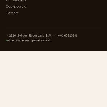
Voorwaarden
Cookiebeleid
Contact
© 2026 Bylder Nederland B.V. — KvK 65020006
Alle systemen operationeel