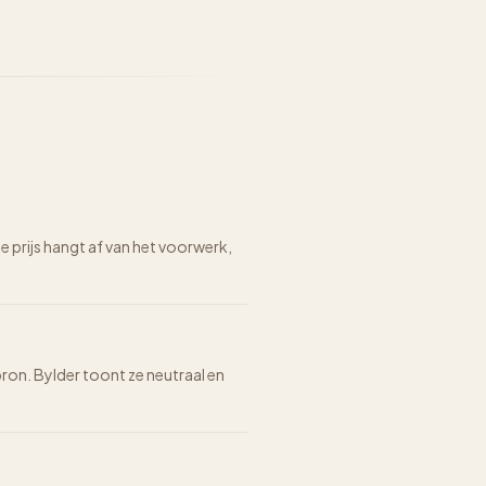
prijs hangt af van het voorwerk,
bron. Bylder toont ze neutraal en