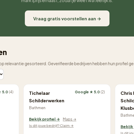
marktprijs ernaast, zodat je weet wat eerlijk is.
Vraag gratis voorstellen aan →
en
op relevantie gesorteerd. Geverifieerde bedrijven hebben hun profiel g
★ 5.0
(4)
Google ★ 5.0
(2)
Tichelaar
Chris 
Schilderwerken
Schil
Klusb
Bathmen
Bathm
Bekijk profiel →
Maps →
Is dit jouw bedrijf? Claim →
Bekijk
Is dit j