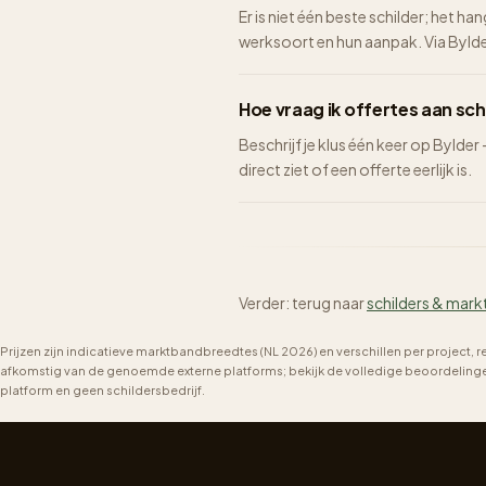
Er is niet één beste schilder; het ha
werksoort en hun aanpak. Via Bylder 
Hoe vraag ik offertes aan sc
Beschrijf je klus één keer op Bylder
direct ziet of een offerte eerlijk is.
Verder: terug naar
schilders & mark
Prijzen zijn indicatieve marktbandbreedtes (NL 2026) en verschillen per project, 
afkomstig van de genoemde externe platforms; bekijk de volledige beoordelingen 
platform en geen schildersbedrijf.