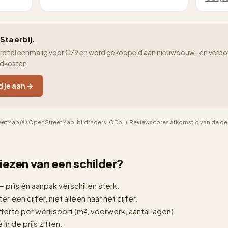
Sta erbij.
je profiel eenmalig voor €79 en word gekoppeld aan nieuwbouw- en verbo
adkosten.
d je aan →
etMap (© OpenStreetMap-bijdragers, ODbL). Reviewscores afkomstig van de geno
 kiezen van een schilder?
— prïs én aanpak verschillen sterk.
er een cijfer, niet alleen naar het cijfer.
erte per werksoort (m², voorwerk, aantal lagen).
n de prijs zitten.