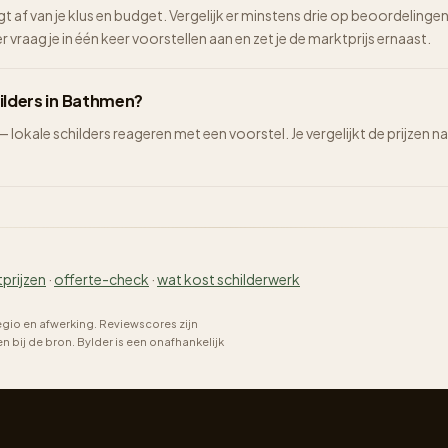
ngt af van je klus en budget. Vergelijk er minstens drie op beoordelinge
vraag je in één keer voorstellen aan en zet je de marktprijs ernaast.
hilders in Bathmen?
 — lokale schilders reageren met een voorstel. Je vergelijkt de prijze
tprijzen
·
offerte-check
·
wat kost schilderwerk
regio en afwerking. Reviewscores zijn
bij de bron. Bylder is een onafhankelijk