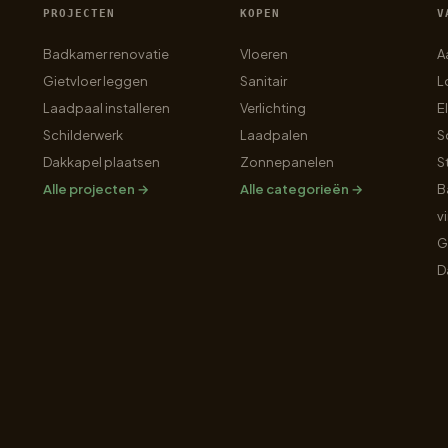
PROJECTEN
KOPEN
V
Badkamer renovatie
Vloeren
A
Gietvloer leggen
Sanitair
L
Laadpaal installeren
Verlichting
E
Schilderwerk
Laadpalen
S
Dakkapel plaatsen
Zonnepanelen
S
Alle projecten →
Alle categorieën →
B
v
G
D