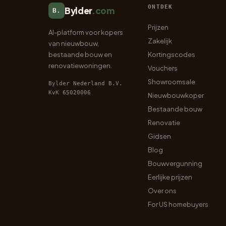
ONTDEK
Bylder
.com
B.
Prijzen
AI-platform voor kopers
Zakelijk
van nieuwbouw,
bestaande bouw en
Kortingscodes
renovatiewoningen.
Vouchers
Showroomsale
Bylder Nederland B.V.
KvK 65020006
Nieuwbouwkoper
Bestaande bouw
Renovatie
Gidsen
Blog
Bouwvergunning
Eerlijke prijzen
Over ons
For US homebuyers