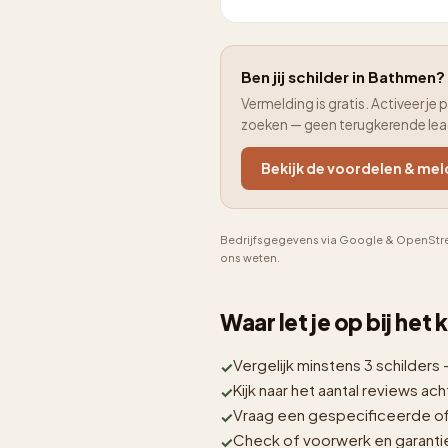
Ben jij schilder in Bathmen? 
Vermelding is gratis. Activeer 
zoeken — geen terugkerende le
Bekijk de voordelen & mel
Bedrijfsgegevens via Google & OpenStre
ons weten.
Waar let je op bij het
Vergelijk minstens 3 schilders 
Kijk naar het aantal reviews acht
Vraag een gespecificeerde off
Check of voorwerk en garantie i