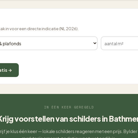
lak in voor een directe indicatie (NL 2026).
atis →
IN ÉÉN KEER GEREGELD
Krijg voorstellen van schilders in Bathme
ijf je klus één keer — lokale schilders reageren met een prijs. Bylder