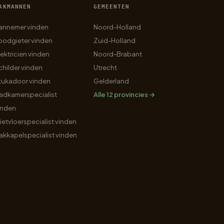
AKMANNEN
GEMEENTEN
annemer vinden
Noord-Holland
oodgieter vinden
Zuid-Holland
lektricien vinden
Noord-Brabant
childer vinden
Utrecht
tukadoor vinden
Gelderland
adkamerspecialist
Alle 12 provincies →
inden
ietvloerspecialist vinden
akkapelspecialist vinden