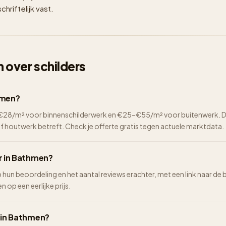
hriftelijk vast.
 over schilders
hmen?
2–€28/m² voor binnenschilderwerk en €25–€55/m² voor buitenwerk. De 
of houtwerk betreft. Check je offerte gratis tegen actuele marktdata.
er in Bathmen?
p hun beoordeling en het aantal reviews erachter, met een link naar de 
n op een eerlijke prijs.
n in Bathmen?