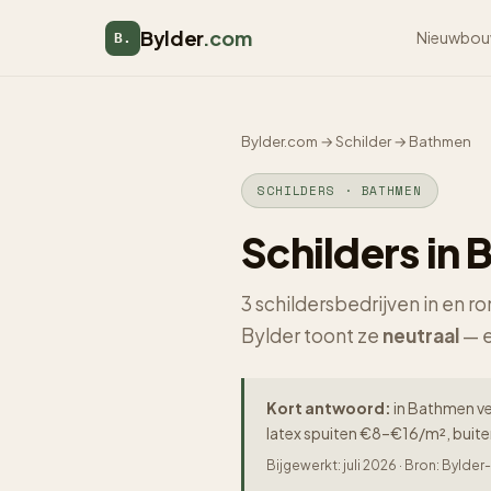
Bylder
.com
Nieuwbou
B.
Bylder.com
→
Schilder
→
Bathmen
SCHILDERS · BATHMEN
Schilders in
3 schildersbedrijven in en 
Bylder toont ze
neutraal
— e
Kort antwoord:
in Bathmen ver
latex spuiten €8–€16/m², buit
Bijgewerkt: juli 2026 · Bron: Byld