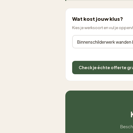
Wat kost jouw klus?
Kies je werksoort en vul je opperv
Check je échte offerte gr
Beschr