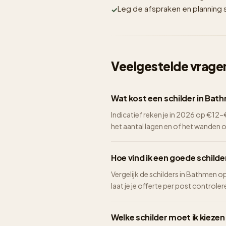
Leg de afspraken en planning sc
Veelgestelde vragen
Wat kost een schilder in Bat
Indicatief reken je in 2026 op €1
het aantal lagen en of het wanden 
Hoe vind ik een goede schild
Vergelijk de schilders in Bathmen o
laat je je offerte per post controlere
Welke schilder moet ik kieze