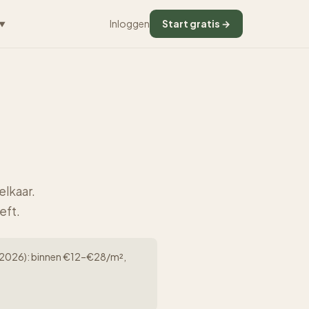
Inloggen
Start gratis →
▼
elkaar.
eft.
rk (2026): binnen €12–€28/m²,