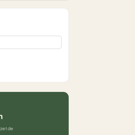
n
 zet de