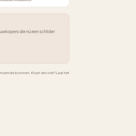
uwkopers die nú een schilder
emde bronnen. Klopt iets niet? Laat het