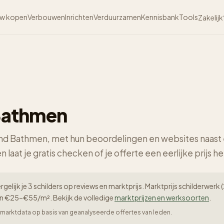
w kopen
Verbouwen
Inrichten
Verduurzamen
Kennisbank
Tools
Zakelijk
 Bathmen
rond Bathmen, met hun beoordelingen en websites naast 
n laat je gratis checken of je offerte een eerlijke prijs he
gelijk je 3 schilders op reviews en marktprijs. Marktprijs schilderwe
en €25–€55/m². Bekijk de volledige
marktprijzen en werksoorten
.
er-marktdata op basis van geanalyseerde offertes van leden.