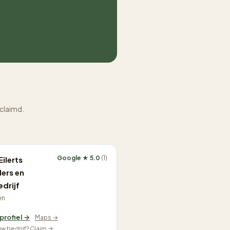
eclaimd.
Google ★ 5.0
(1)
Eilerts
ders en
edrijf
en
 profiel →
Maps →
ouw bedrijf? Claim →