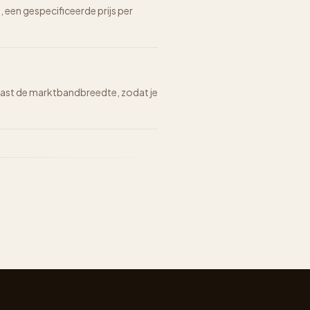
n, een gespecificeerde prijs per
n naast de marktbandbreedte, zodat je