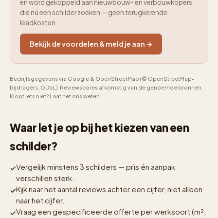
en word gekoppeld aan nieuwbouw- en verbouwkopers
die nú een schilder zoeken — geen terugkerende
leadkosten.
Bekijk de voordelen & meld je aan →
Bedrijfsgegevens via Google & OpenStreetMap (© OpenStreetMap-
bijdragers, ODbL). Reviewscores afkomstig van de genoemde bronnen.
Klopt iets niet? Laat het ons weten.
Waar let je op bij het kiezen van een
schilder?
Vergelijk minstens 3 schilders — prïs én aanpak
verschillen sterk.
Kijk naar het aantal reviews achter een cijfer, niet alleen
naar het cijfer.
Vraag een gespecificeerde offerte per werksoort (m²,