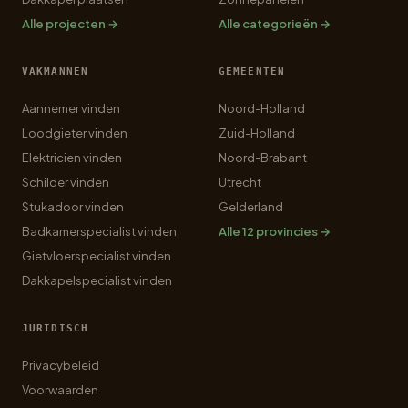
Alle projecten →
Alle categorieën →
VAKMANNEN
GEMEENTEN
Aannemer vinden
Noord-Holland
Loodgieter vinden
Zuid-Holland
Elektricien vinden
Noord-Brabant
Schilder vinden
Utrecht
Stukadoor vinden
Gelderland
Badkamerspecialist vinden
Alle 12 provincies →
Gietvloerspecialist vinden
Dakkapelspecialist vinden
JURIDISCH
Privacybeleid
Voorwaarden