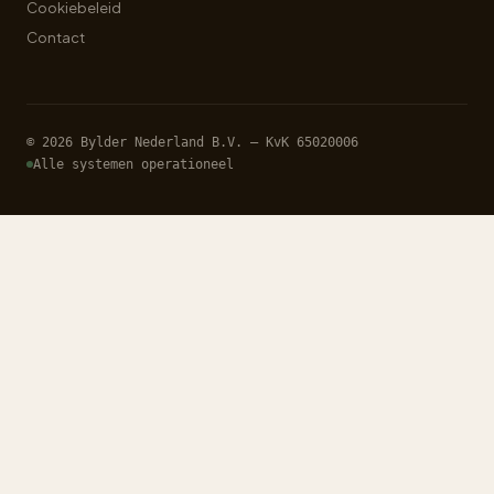
Cookiebeleid
Contact
© 2026 Bylder Nederland B.V. — KvK 65020006
Alle systemen operationeel