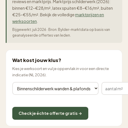
reviews en marktprijs. Marktprijs schilderwerk (2026):
binnen €12–€28/m², latex spuiten €8–€16/m², buiten
€25–€55/m². Bekijk de volledige
marktprijzen en
werksoorten
.
Bijgewerkt: juli 2026 · Bron: Bylder-marktdata op basis van
geanalyseerde offertes van leden.
Wat kost jouw klus?
Kies je werksoort en vul je oppervlak in voor een directe
indicatie (NL 2026).
Check je échte offerte gratis →