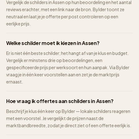
Vergelijk de schilders in Assen op hun beoordeling en het aantal
reviews erachter, met een link naar de bron. Bylder toont ze
neutraal en laat je je offerte per post controleren op een
eerlijke prijs.
Welke schilder moet ik kiezen in Assen?
Er is niet één beste schilder; het hangt af van je klus en budget.
Vergelijk er minstens drie op beoordelingen, een
gespecificeerde prijs per werksoort en hun aanpak. Via Bylder
vraag je in één keer voorstellen aan en zet je de marktprijs
ernaast.
Hoe vraag ik offertes aan schilders in Assen?
Beschrijf je klus één keer op Bylder — lokale schilders reageren
met een voorstel. Je vergelijkt de prijzen naast de
marktbandbreedte, zodat je direct ziet of een offerte eerlijk is.