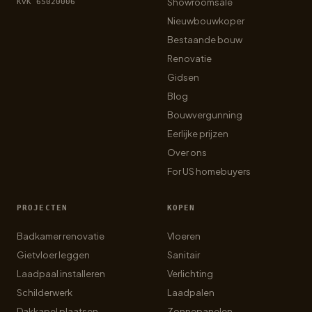
Showroomsale
KvK 65020006
Nieuwbouwkoper
Bestaande bouw
Renovatie
Gidsen
Blog
Bouwvergunning
Eerlijke prijzen
Over ons
For US homebuyers
PROJECTEN
KOPEN
Badkamer renovatie
Vloeren
Gietvloer leggen
Sanitair
Laadpaal installeren
Verlichting
Schilderwerk
Laadpalen
Dakkapel plaatsen
Zonnepanelen