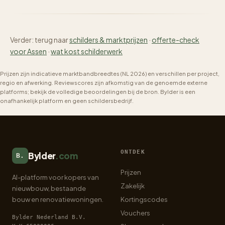
Verder: terug naar
schilders & marktprijzen
·
offerte-check
voor Assen
·
wat kost schilderwerk
Prijzen zijn indicatieve marktbandbreedtes (NL 2026) en verschillen per project,
regio en afwerking. Reviewscores zijn afkomstig van de genoemde externe
platforms; bekijk de volledige beoordelingen bij de bron. Bylder is een
onafhankelijk platform en geen schildersbedrijf.
ONTDEK
Bylder
.com
B.
Prijzen
AI-platform voor kopers van
Zakelijk
nieuwbouw, bestaande
bouw en renovatiewoningen.
Kortingscodes
Vouchers
Bylder Nederland B.V.